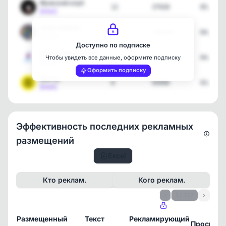
Мужской клуб
12
37928
05.08.2
[max]
НЕЙРОЮМОР
3
108280
04.08.2
[max]
Доступно по подписке
Клёвое место | Рыбалка
1
33944
04.08.2
Чтобы увидеть все данные, оформите подписку
[max]
Оформить подписку
Факты
8
95090
03.08.2
[max]
Эффективность последних рекламных
размещений
Excel
Кто реклам.
Кого реклам.
‹
1 / 137
›
Размещенный
Текст
Рекламирующий
Просмот