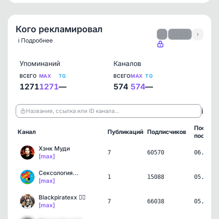
Кого рекламировал
‹
1 / 83
›
ℹ️ Подробнее
Упоминаний
Каналов
ВСЕГО
MAX
TG
ВСЕГО
MAX
TG
1271
1271
—
574
574
—
ℹ️
Название, ссылка или ID канала…
Послед
Канал
Публикаций
Подписчиков
пост
Хэнк Муди
7
60570
06.08.2
[max]
Сексология...
1
15088
05.08.2
[max]
Blackpiratexx 🏴‍☠️
7
66038
05.08.2
[max]