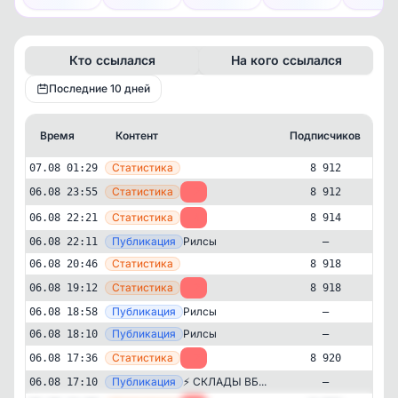
Кто ссылался
На кого ссылался
Последние 10 дней
Время
Контент
Подписчиков
К
—
Статистика
07.08 01:29
8 912
—
Статистика
06.08 23:55
-2
8 912
—
Статистика
06.08 22:21
-4
8 914
—
Публикация
Рилсы
06.08 22:11
—
—
Статистика
06.08 20:46
8 918
—
Статистика
06.08 19:12
-2
8 918
—
Публикация
Рилсы
06.08 18:58
—
—
Публикация
Рилсы
06.08 18:10
—
—
Статистика
06.08 17:36
-2
8 920
Развлечения
Юмор
—
Публикация
⚡️ СКЛАДЫ ВБ...
06.08 17:10
—
✕
Папка с рилсами