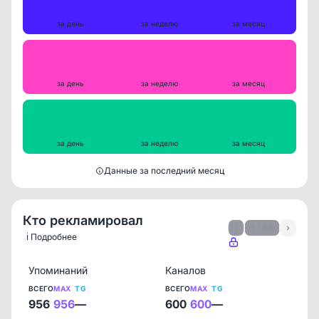
22
84
351
за день
за неделю
за месяц
Репосты
0
0
0
за день
за неделю
за месяц
Просмотры на пост
266
269
331
за день
за неделю
за месяц
Данные за последний месяц
Кто рекламировал
‹
1 / 86
›
ℹ️ Подробнее
Упоминаний
Каналов
ВСЕГО
MAX
TG
ВСЕГО
MAX
TG
956
956
—
600
600
—