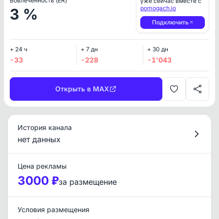
Вовлеченность (ER)
уже сейчас вместе с
pomogach.io
3 %
Подключить
+ 24 ч
+ 7 дн
+ 30 дн
-33
-228
-1'043
Открыть в MAX
История канала
нет данных
Цена рекламы
3000 ₽
за размещение
Условия размещения