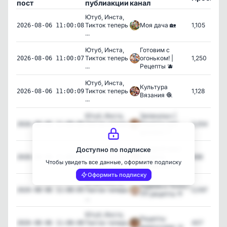
пост
публиакции
канал
Ютуб, Инстa,
Тикток теперь
Моя дача 🏡
1,105
2026-08-06 11:00:08
...
Ютуб, Инстa,
Готовим с
Тикток теперь
огоньком! |
1,250
2026-08-06 11:00:07
...
Рецепты 🫐
Ютуб, Инстa,
Культура
Тикток теперь
1,128
2026-08-06 11:00:09
Вязания 🧶
...
Ютуб, Инстa,
Запекалыч |
Тикток теперь
Рецепты для
3,254
2026-08-06 11:00:06
...
духовки 🍗
Ютуб, Инстa,
Сладкий мир |
Доступно по подписке
Тикток теперь
Рецепты
468
2026-08-06 11:00:10
Чтобы увидеть все данные, оформите подписку
...
десертов 🍰
Оформить подписку
Ютуб, Инстa,
Худеем и Точка |
Тикток теперь
2,097
2026-08-06 11:00:05
ПП рецепты 🥦
...
Ютуб, Инстa,
Рецепты
Тикток теперь
407
2026-08-06 11:00:00
домохозяек 🥘