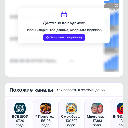
Посмотреть
⚡️ СКЛАДЫ ВБ
2026-08-06 17:10:01
—
УНИ…
Доступно по подписке
Чтобы увидеть все данные, оформите подписку
Посмотреть
Оформить подписку
2026-08-06 15:56:00
Рилсы
—
Посмотреть
2026-08-06 14:11:00
Рилсы
—
Посмотреть
Похожие каналы
ℹ️ Как попасть в рекомендации
ВСЕ ШОУ
° Приготовлено Дома °
Смех без тормозов
Много смеха, вот потеха! | Юм…
🍿 ФИЛЬ
6726
56125
100597
17383
1384
подп.
подп.
подп.
подп.
подп.