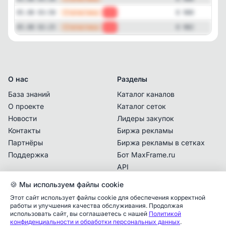
—
Статистика
05.08 03:58
-2
8 980
—
Статистика
05.08 02:25
-2
8 982
О нас
Разделы
База знаний
Каталог каналов
О проекте
Каталог сеток
Новости
Лидеры закупок
Контакты
Биржа рекламы
Партнёры
Биржа рекламы в сетках
Поддержка
Бот MaxFrame.ru
API
🍪 Мы используем файлы cookie
Документы
Этот сайт использует файлы cookie для обеспечения корректной
Политика
работы и улучшения качества обслуживания. Продолжая
конфиденциальности
использовать сайт, вы соглашаетесь с нашей
Политикой
конфиденциальности и обработки персональных данных
.
Пользовательское