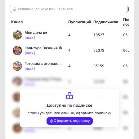
ℹ️
Название, ссылка или ID канала…
Послед
Канал
Публикаций
Подписчиков
пост
Моя дача 🏡
4
18527
06.08.2
[max]
Культура Вязания 🧶
4
21078
06.08.2
[max]
Готовим с огоньком! | Ре…
4
35159
06.08.2
[max]
Сладкий мир | Рецепты де…
4
12238
06.08.2
[max]
Запекалыч | Рецепты для …
4
53680
06.08.2
[max]
Доступно по подписке
Худеем и Точка | ПП реце…
4
49424
06.08.2
Чтобы увидеть все данные, оформите подписку
[max]
Оформить подписку
Рецепты домохозяек 🥘
4
8988
06.08.2
[max]