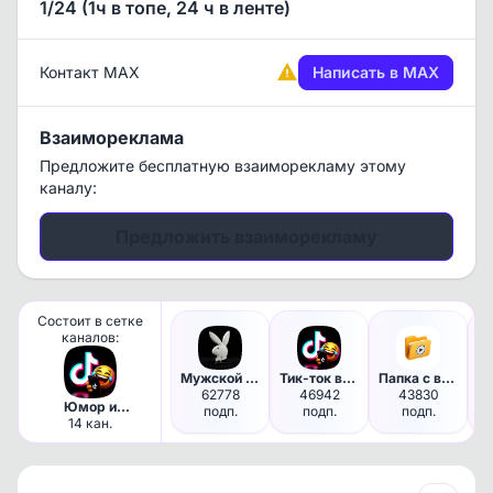
1/24 (1ч в топе, 24 ч в ленте)
Контакт MAX
Написать в MAX
Взаимореклама
Предложите бесплатную взаиморекламу этому
каналу:
Предложить взаиморекламу
Состоит в сетке
каналов:
Мужской журнал
Тик-ток видосики
Папка с видосами
62778
46942
43830
Юмор и
подп.
подп.
подп.
развлечения
14 кан.