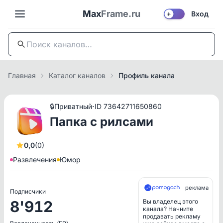
Max
Frame.ru
Вход
☀️
Главная
Каталог каналов
Профиль канала
·
🔒
Приватный
ID 73642711650860
Папка с рилсами
0,0
(0)
Развлечения
Юмор
реклама
Подписчики
8'912
Вы владелец этого
канала? Начните
продавать рекламу