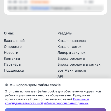
—
Статистика
03.08 12:23
5 162
—
Публикация
Главная цель...
03.08 11:30
—
О нас
Разделы
База знаний
Каталог каналов
О проекте
Каталог сеток
Новости
Лидеры закупок
Контакты
Биржа рекламы
Партнёры
Биржа рекламы в сетках
Поддержка
Бот MaxFrame.ru
API
🍪 Мы используем файлы cookie
Документы
Этот сайт использует файлы cookie для обеспечения корректной
Политика
работы и улучшения качества обслуживания. Продолжая
конфиденциальности
использовать сайт, вы соглашаетесь с нашей
Политикой
Аналитика упоминаний
✕
конфиденциальности и обработки персональных данных
.
Пользовательское
соглашение
✕
✕
✕
✕
✕