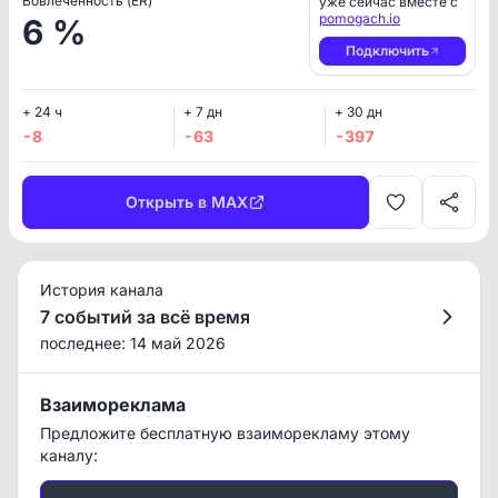
Вовлеченность (ER)
уже сейчас вместе с
pomogach.io
6 %
Подключить
+ 24 ч
+ 7 дн
+ 30 дн
-8
-63
-397
Открыть в MAX
История канала
7 событий за всё время
последнее: 14 май 2026
Взаимореклама
Предложите бесплатную взаиморекламу этому
каналу: