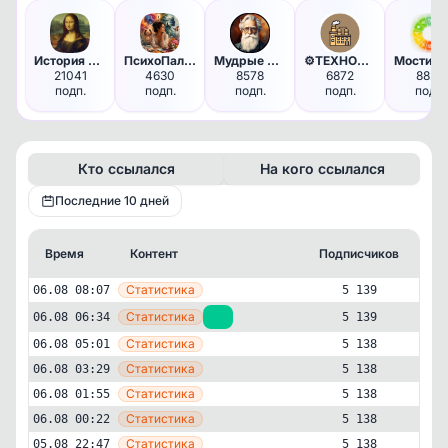
История одной картины | Искус…
ПсихоПалитра
Мудрые Цитаты | Саморазвитие
⚙️ТЕХНОЛОГИЯ⚙️
21041
4630
8578
6872
8825
подп.
подп.
подп.
подп.
подп.
Кто ссылался
На кого ссылался
Последние 10 дней
Время
Контент
Подписчиков
Кт
—
Статистика
06.08 08:07
5 139
—
Статистика
06.08 06:34
+1
5 139
—
Статистика
06.08 05:01
5 138
—
Статистика
06.08 03:29
5 138
—
Статистика
06.08 01:55
5 138
—
Статистика
06.08 00:22
5 138
—
Статистика
05.08 22:47
5 138