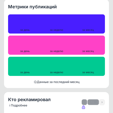
Метрики публикаций
Публикации
7
30
141
за день
за неделю
за месяц
Репосты
0
0
0
за день
за неделю
за месяц
Просмотры на пост
376
394
434
за день
за неделю
за месяц
Данные за последний месяц
Кто рекламировал
‹
1 / 16
›
ℹ️ Подробнее