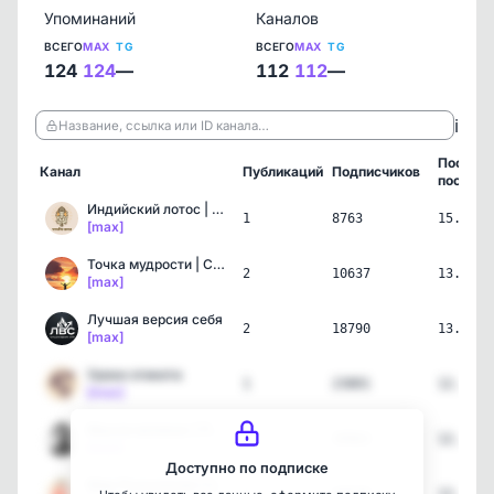
Упоминаний
Каналов
ВСЕГО
MAX
TG
ВСЕГО
MAX
TG
124
124
—
112
112
—
ℹ️
Название, ссылка или ID канала…
Послед
Канал
Публикаций
Подписчиков
пост
Индийский лотос | Самора…
1
8763
15.06.2
[max]
Точка мудрости | Самораз…
2
10637
13.06.2
[max]
Лучшая версия себя
2
18790
13.06.2
[max]
Уроки этикета
1
23801
12.06.2
[max]
Мысли великих | Психолог…
1
39963
12.06.2
[max]
Доступно по подписке
Мир Психологии | Самораз…