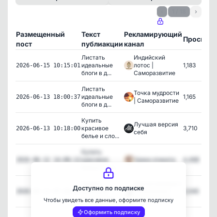
‹
1 / 18
›
Размещенный
Текст
Рекламирующий
Просмот
пост
публиакции
канал
Листать
Индийский
идеальные
лотос |
1,183
2026-06-15 10:15:01
блоги в д...
Саморазвитие
Листать
Точка мудрости
идеальные
1,165
2026-06-13 18:00:37
| Саморазвитие
блоги в д...
Купить
Лучшая версия
красивое
3,710
2026-06-13 10:18:00
себя
белье и сло...
Купить
красивое
Уроки этикета
4,468
2026-06-12 14:00:12
белье и сло...
Купить
Мысли великих |
Доступно по подписке
красивое
Психология |
5,546
2026-06-12 07:30:04
белье и сло...
Саморазвити...
Чтобы увидеть все данные, оформите подписку
Оформить подписку
Мир