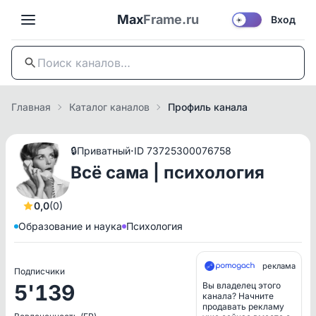
Max
Frame.ru
Вход
☀️
Главная
Каталог каналов
Профиль канала
·
🔒
Приватный
ID 73725300076758
Всё сама | психология
0,0
(0)
Образование и наука
Психология
реклама
Подписчики
5'139
Вы владелец этого
канала? Начните
продавать рекламу