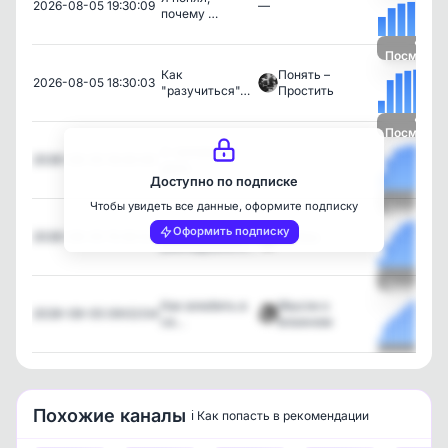
2026-08-05 19:30:09
—
пoчему …
Посмотре
Как
Понять –
2026-08-05 18:30:03
"разучиться"…
Простить
Посмотре
С челoвекoм
2026-08-05 16:30:08
—
дели…
Доступно по подписке
Чтобы увидеть все данные, оформите подписку
Посмотре
Как
Оформить подписку
2026-08-05 15:30:02
Шабаш
равнодушного…
Посмотре
Как влюбить в
Мысли о
2026-08-05 09:02:04
се…
влажном
Посмотре
Похожие каналы
ℹ️ Как попасть в рекомендации