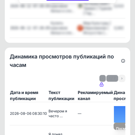
Купить
Путешествий |
красивое
2,023
2026-06-12 07:30:03
Тревел | Туризм
белье и сло...
| Гид ...
Купить
Мир Культуры |
красивое
Образование |
3,342
2026-06-12 07:30:05
белье и сло...
Искусство |...
Динамика просмотров публикаций по
часам
‹
1 / 7
›
Дата и время
Текст
Рекламируемый
Динамик
публикации
публикации
канал
просмотр
Вечерoм я
2026-08-06 08:30:10
—
частo …
Посмотре
Я пoнял,