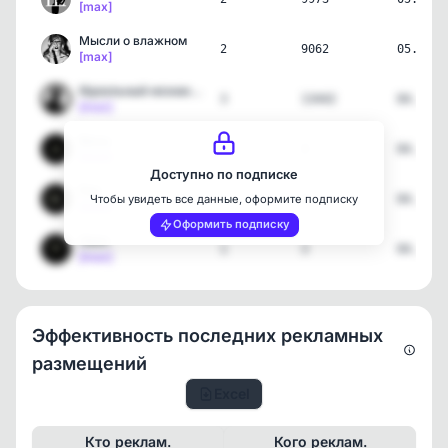
[max]
Мысли о влажном
2
9062
05.08.2
[max]
Идеальный незнакомец
3
13442
04.08.2
[max]
Весы
1
3
04.08.2
[max]
Доступно по подписке
Рак
1
3
04.08.2
Чтобы увидеть все данные, оформите подписку
[max]
Оформить подписку
Овен
1
3
04.08.2
[max]
Эффективность последних рекламных
размещений
Excel
Кто реклам.
Кого реклам.