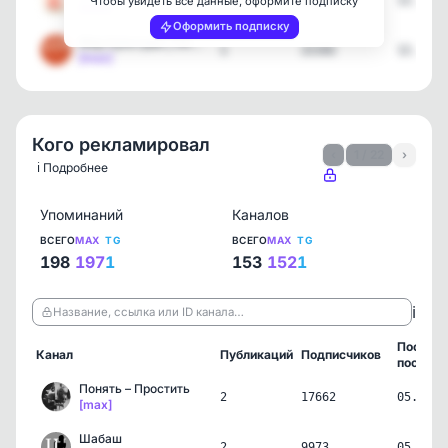
1
44526
12.06.2
Чтобы увидеть все данные, оформите подписку
[max]
Оформить подписку
Мир Культуры | Образован…
1
22102
12.06.2
[max]
Кого рекламировал
‹
1 / 22
›
ℹ️ Подробнее
Упоминаний
Каналов
ВСЕГО
MAX
TG
ВСЕГО
MAX
TG
198
197
1
153
152
1
ℹ️
Название, ссылка или ID канала…
Послед
Канал
Публикаций
Подписчиков
пост
Понять – Простить
2
17662
05.08.2
[max]
Шабаш
2
9973
05.08.2