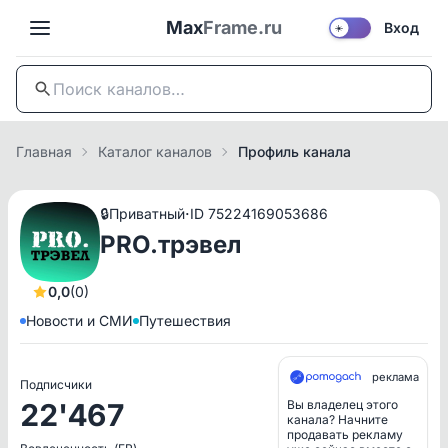
Max
Frame.ru
Вход
☀️
Главная
Каталог каналов
Профиль канала
·
🔒
Приватный
ID 75224169053686
PRO.трэвел
0,0
(0)
Новости и СМИ
Путешествия
реклама
Подписчики
22'467
Вы владелец этого
канала? Начните
продавать рекламу