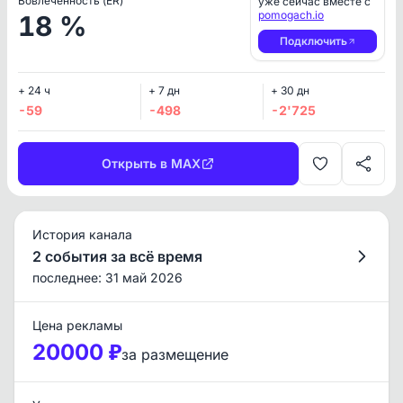
Вовлеченность (ER)
уже сейчас вместе с
pomogach.io
18 %
Подключить
+ 24 ч
+ 7 дн
+ 30 дн
-59
-498
-2'725
Открыть в MAX
История канала
2 события за всё время
последнее: 31 май 2026
Цена рекламы
20000 ₽
за размещение