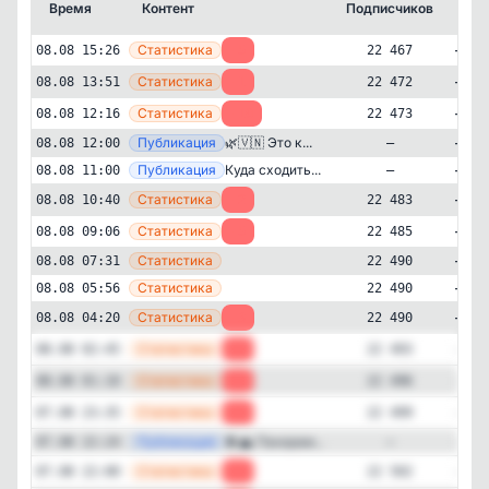
Время
Контент
Подписчиков
Кт
—
Статистика
08.08 15:26
-5
22 467
—
Статистика
08.08 13:51
-1
22 472
—
Статистика
08.08 12:16
-10
22 473
—
Публикация
🌿🇻🇳 Это к...
08.08 12:00
—
—
Публикация
Куда сходить...
08.08 11:00
—
—
Статистика
08.08 10:40
-2
22 483
—
Статистика
08.08 09:06
-5
22 485
—
Статистика
08.08 07:31
22 490
—
Статистика
08.08 05:56
22 490
Новости и СМИ
Путешествия
✕
—
Статистика
PRO.трэвел
08.08 04:20
-3
22 490
22'467
подписчиков
—
Статистика
08.08 02:45
-3
22 493
Подписчиков за 24 часа
—
Статистика
08.08 01:10
-3
22 496
-59
—
Статистика
07.08 23:35
-3
22 499
—
Публикация
🚆🏔 Панорам...
07.08 22:24
—
Подписчиков за неделю
-498
—
Статистика
07.08 22:00
-8
22 502