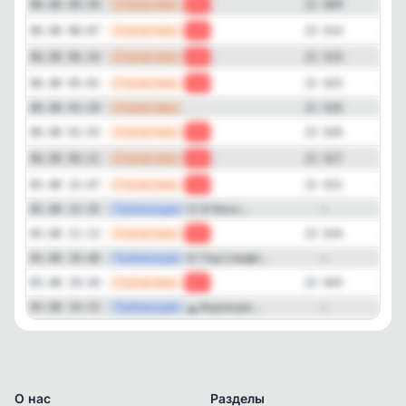
—
Статистика
06.08 09:39
-5
22 609
—
Статистика
06.08 08:07
-5
22 614
—
Статистика
06.08 06:34
-6
22 619
—
Статистика
06.08 05:01
-1
22 625
—
Статистика
06.08 03:29
22 626
—
Статистика
06.08 01:55
-1
22 626
—
Статистика
06.08 00:22
-4
22 627
—
Статистика
05.08 22:47
-3
22 631
—
Публикация
🏄‍♀️ В Моск...
05.08 22:35
—
—
Статистика
05.08 21:13
-9
22 634
—
Публикация
🌻 Под Симфе...
05.08 19:48
—
—
Статистика
05.08 19:34
-4
22 643
—
Публикация
🕳️ Воронцов...
05.08 19:15
—
О нас
Разделы