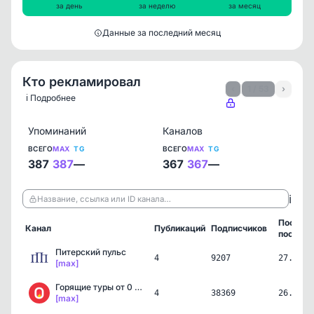
за день
за неделю
за месяц
Данные за последний месяц
Кто рекламировал
‹
1 / 53
›
ℹ️ Подробнее
Упоминаний
Каналов
ВСЕГО
MAX
TG
ВСЕГО
MAX
TG
387
387
—
367
367
—
ℹ️
Название, ссылка или ID канала…
Послед
Канал
Публикаций
Подписчиков
пост
Питерский пульс
4
9207
27.06.2
[max]
Горящие туры от 0 рублей
4
38369
26.06.2
[max]