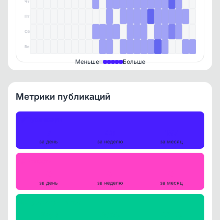
Чт
Пт
Сб
Вс
Меньше
Больше
Метрики публикаций
Публикации
7
40
187
за день
за неделю
за месяц
Репосты
0
0
0
за день
за неделю
за месяц
Просмотры на пост
3752
3639
4049