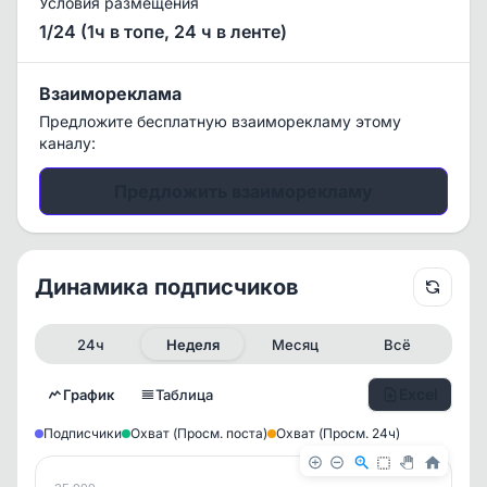
Условия размещения
1/24 (1ч в топе, 24 ч в ленте)
Взаимореклама
Предложите бесплатную взаиморекламу этому
каналу:
Предложить взаиморекламу
Динамика подписчиков
24ч
Неделя
Месяц
Всё
Excel
График
Таблица
Подписчики
Охват (Просм. поста)
Охват (Просм. 24ч)