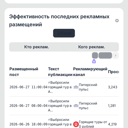
Эффективность последних рекламных
размещений
Excel
Кто реклам.
Кого реклам.
‹
1 / 56
›
Размещенный
Текст
Рекламирующий
Просмот
пост
публиакции
канал
⚡️Выбросили
Питерский
горящий тур в
3,243
2026-06-27 11:00:04
пульс
А...
⚡️Выбросили
Питерский
горящий тур в
1,281
2026-06-27 08:00:04
пульс
А...
⚡️Выбросили
Горящие туры от
горящий тур в
4,219
2026-06-26 18:00:09
0 рублей