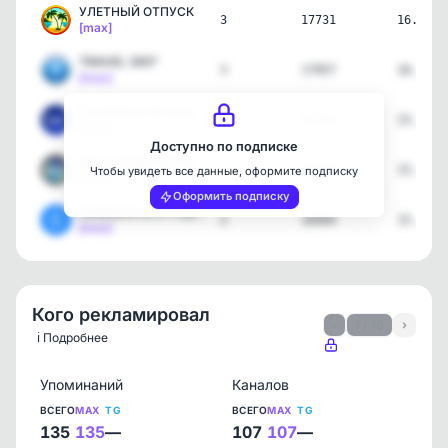
УЛЕТНЫЙ ОТПУСК
3
17731
16.06.2
[max]
TRAVEL 360°
3
17957
16.06.2
[max]
TravelBook Путешествия
2
42776
15.06.2
[max]
Доступно по подписке
Руссо Туристо | Путешест…
3
43586
15.06.2
Чтобы увидеть все данные, оформите подписку
[max]
Оформить подписку
Авиабилеты от 0 рублей
2
18404
15.06.2
[max]
Кого рекламировал
‹
1 / 16
›
ℹ️ Подробнее
Упоминаний
Каналов
ВСЕГО
MAX
TG
ВСЕГО
MAX
TG
135
135
—
107
107
—