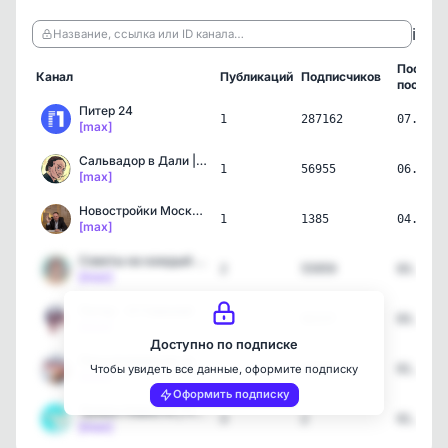
ℹ️
Название, ссылка или ID канала…
Послед
Канал
Публикаций
Подписчиков
пост
Питер 24
1
287162
07.08.2
[max]
Сальвадор в Дали | Юмор 😉
1
56955
06.08.2
[max]
Новостройки Москвы - Мих…
1
1385
04.08.2
[max]
Советы на каждый день 💡
2
55959
03.08.2
[max]
Питер - О Главном!
2
92237
03.08.2
[max]
Доступно по подписке
Пенсионерам на заметку
1
43360
01.08.2
Чтобы увидеть все данные, оформите подписку
[max]
Оформить подписку
Трэвел Новости | Путешес…
3
2
01.08.2
[max]