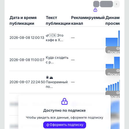
‹
1 / 10
›
Дата и время
Текст
Рекламируемый
Динамика
публикации
публикации
канал
просмотро
🌿🇻🇳 Это
2026-08-08 12:00:13
—
кафе в Х…
Посмотреть
Куда сходить
2026-08-08 11:00:07
—
с р…
Посмотреть
🚆🏔
2026-08-07 22:24:50
Панорамный
—
по…
Посмотреть
Новая звезда
2026-08-07 18:00:08
Питер 24
Пет…
Доступно по подписке
Чтобы увидеть все данные, оформите подписку
Посмотреть
😧 Обзорная
Оформить подписку
2026-08-07 16:50:28
—
площа…