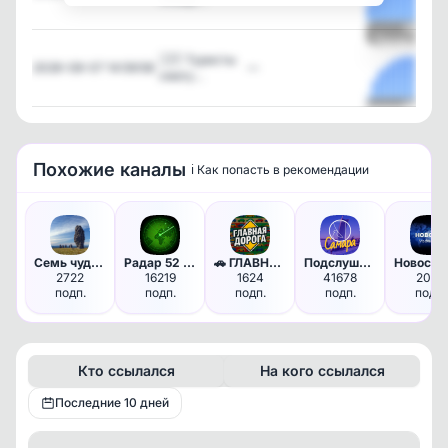
Посмотреть
🇯🇵 Туристы
2026-08-07 14:59:58
—
смогу…
Посмотреть
Похожие каналы
ℹ️ Как попасть в рекомендации
Семь чудес света
Радар 52 | Нижний Новгород
🚗 ГЛАВНАЯ ДОРОГА - авто дтп д…
Подслушано Самара в MAX
Н
2722
16219
1624
41678
2082
подп.
подп.
подп.
подп.
подп.
Кто ссылался
На кого ссылался
Последние 10 дней