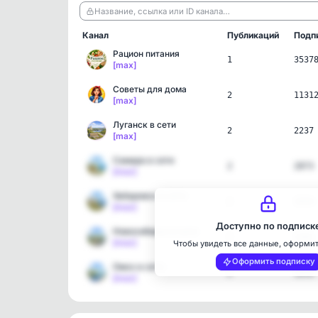
Название, ссылка или ID канала…
Канал
Публикаций
Подп
Рацион питания
1
3537
[max]
Советы для дома
2
1131
[max]
Луганск в сети
2
2237
[max]
Самара в сети
2
2873
[max]
Хабаровск в сети
2
1034
[max]
Доступно по подписк
Новосибирск в сети
2
2281
[max]
Чтобы увидеть все данные, оформи
Оформить подписку
Омск в сети
2
1858
[max]