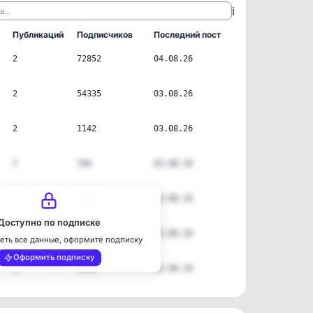
ℹ️
ла…
Публикаций
Подписчиков
Последний пост
2
72852
04.08.26
2
54335
03.08.26
2
1142
03.08.26
2
704
03.08.26
2
1999
03.08.26
Доступно по подписке
2
1671
03.08.26
еть все данные, оформите подписку
Оформить подписку
2
1236
03.08.26