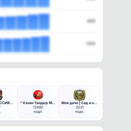
4855
5393
СТРОИТ РОССИЯ🇷🇺Ваш гид в ремо…
° Казан Тандыр Мангал - готов…
Моя дача | Сад и огород
7
12480
2031
.
подп.
подп.