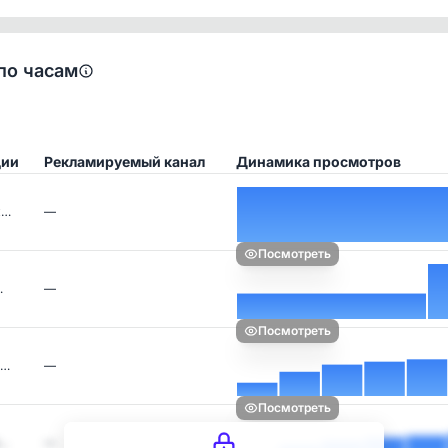
по часам
ции
Рекламируемый канал
Динамика просмотров
ж…
—
Посмотреть
…
—
Посмотреть
а…
—
Посмотреть
л…
—