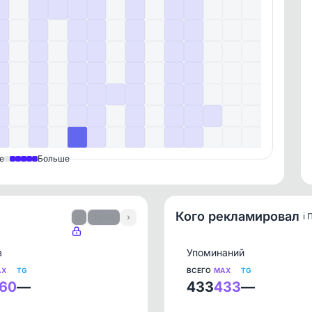
е
Больше
Кого рекламировал
ℹ️
‹
1 / 52
›
в
Упоминаний
AX
TG
ВСЕГО
MAX
TG
60
—
433
433
—