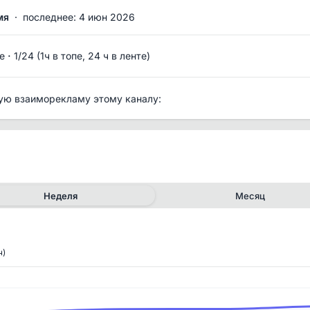
мя
·
последнее: 4 июн 2026
·
е
1/24 (1ч в топе, 24 ч в ленте)
ую взаиморекламу этому каналу:
Неделя
Месяц
ч)
✕
✕
рия канала