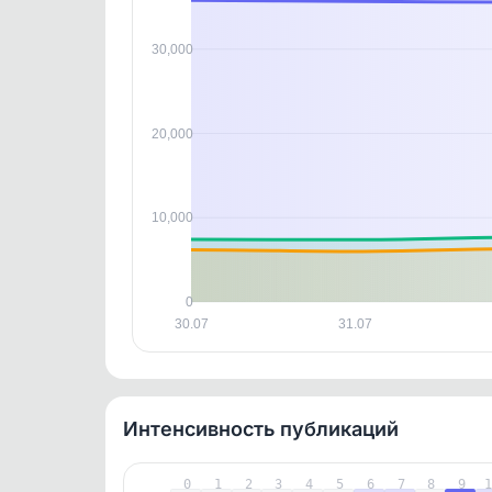
В этом
этим д
Войдите
, чтобы оста
30,000
контен
20,000
10,000
0
30.07
31.07
Интенсивность публикаций
0
1
2
3
4
5
6
7
8
9