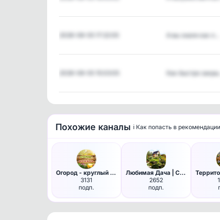
2026-08-05 17:22:05
А вы знали как л…
2026-08-05 15:03:05
Как быстро закр
Похожие каналы
ℹ️ Как попасть в рекомендаци
Огород - круглый год | Сад, Д…
Любимая Дача | Сад
3131
2652
подп.
подп.