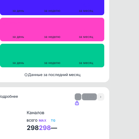
12
72
302
за день
за неделю
за месяц
Репосты
0
0
0
за день
за неделю
за месяц
Просмотры на пост
7118
7343
8494
за день
за неделю
за месяц
Данные за последний месяц
 Подробнее
‹
1 / 43
›
Каналов
ВСЕГО
MAX
TG
298
298
—