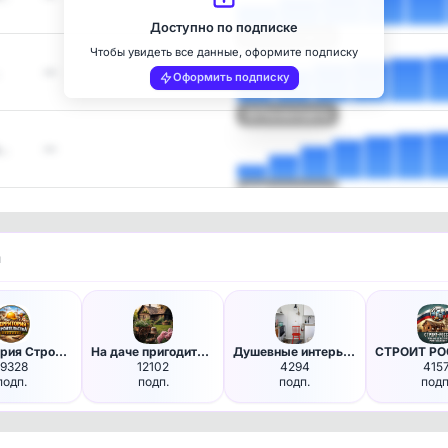
Доступно по подписке
Посмотреть
Чтобы увидеть все данные, оформите подписку
—
Оформить подписку
Посмотреть
ы…
—
Посмотреть
и
Территория Строительства
На даче пригодится!
Душевные интерьеры
19328
12102
4294
415
подп.
подп.
подп.
подп