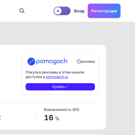
Вход
Регистрация
☀️
реклама
Покупка рекламы в этом канале
доступна в
pomogach.io
Купить
Вовлеченность (ER)
2
16
%