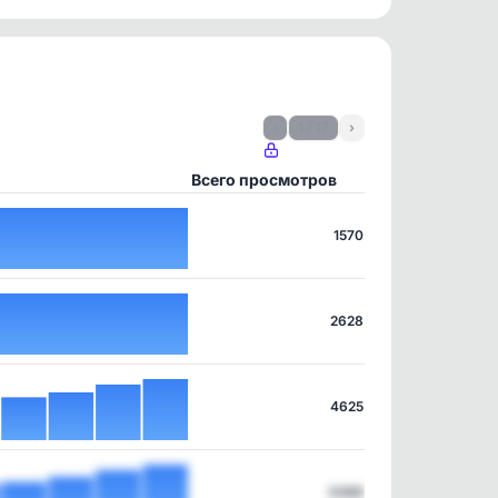
‹
1 / 17
›
Всего просмотров
1570
2628
4625
3388