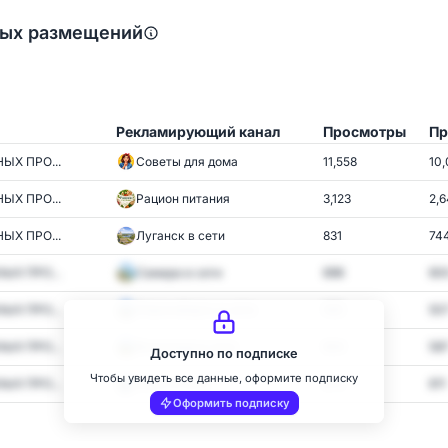
ных размещений
Рекламирующий канал
Просмотры
Пр
ЫХ ПРО...
Советы для дома
11,558
10,
ЫХ ПРО...
Рацион питания
3,123
2,
ЫХ ПРО...
Луганск в сети
831
74
ЫХ ПРО...
Самара в сети
696
60
ЫХ ПРО...
Новосибирск в сети
582
50
ЫХ ПРО...
Волгоград в сети
664
58
Доступно по подписке
Чтобы увидеть все данные, оформите подписку
ЫХ ПРО...
Омск в сети
672
611
Оформить подписку