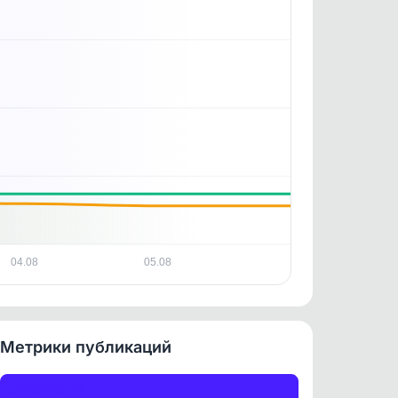
. По
ность
04.08
05.08
Метрики публикаций
Публикации