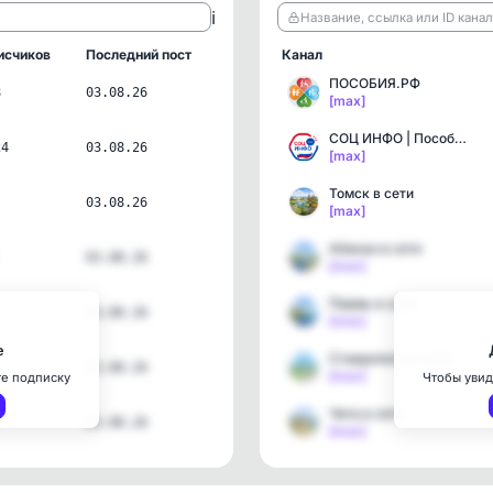
ℹ️
Название, ссылка или ID кана
исчиков
Последний пост
Канал
ПОСОБИЯ.РФ
8
03.08.26
[max]
СОЦ ИНФО | Пособия, льго…
24
03.08.26
[max]
Томск в сети
03.08.26
[max]
Абакан в сети
03.08.26
[max]
Пермь в сети
03.08.26
[max]
е
Ставрополь в сети
03.08.26
[max]
те подписку
Чтобы увид
Чита в сети
03.08.26
[max]