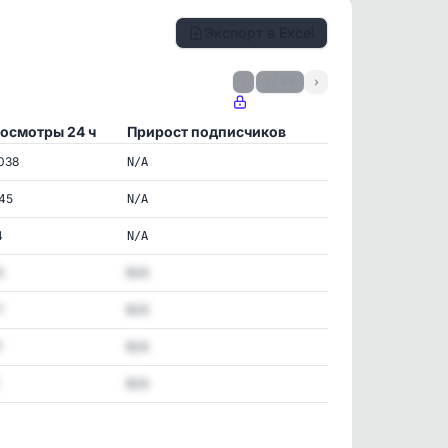
Экспорт в Excel
‹
1 / 69
›
осмотры 24 ч
Прирост подписчиков
038
N/A
645
N/A
4
N/A
0
N/A
7
N/A
7
N/A
N/A