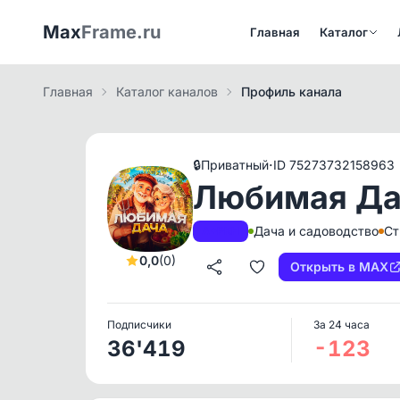
Max
Frame.ru
Главная
Каталог
Главная
Каталог каналов
Профиль канала
·
🔒
Приватный
ID 75273732158963
Любимая Да
Дача и садоводство
Ст
A+
РКН
0,0
(0)
Открыть в MAX
Подписчики
За 24 часа
36'419
-123