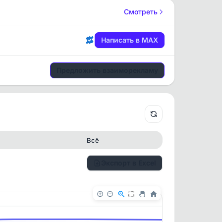
Смотреть
Написать в MAX
Предложить взаиморекламу
Всё
Экспорт в Excel
✕
✕