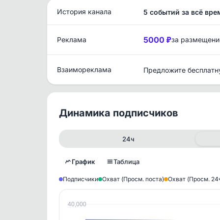
История канала
5 событий за всё вре
5000 ₽
Реклама
за размещени
Взаимореклама
Предложите бесплатн
Динамика подписчиков
24ч
График
Таблица
Подписчики
Охват (Просм. поста)
Охват (Просм. 24
40,000
Исто