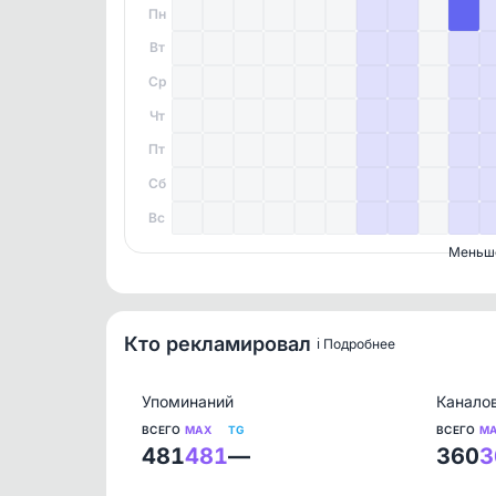
Пн
Вт
Ср
Чт
Пт
Сб
Вс
Меньш
Кто рекламировал
ℹ️ Подробнее
Упоминаний
Канало
ВСЕГО
MAX
TG
ВСЕГО
M
481
481
—
360
3