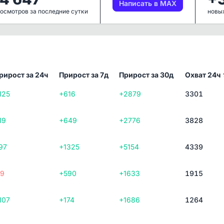
Написать в MAX
осмотров за последние сутки
новых
рирост за 24ч
Прирост за 7д
Прирост за 30д
Охват 24ч
125
+616
+2879
3301
19
+649
+2776
3828
97
+1325
+5154
4339
19
+590
+1633
1915
107
+174
+1686
1264