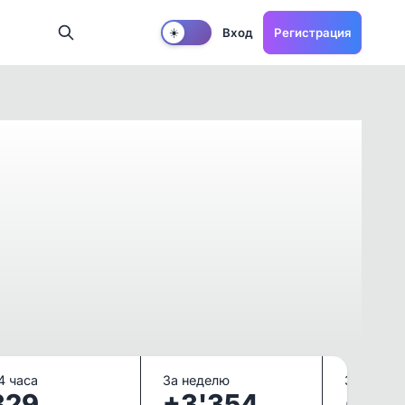
Вход
Регистрация
☀️
4 часа
За неделю
За месяц
329
+3'354
+14'