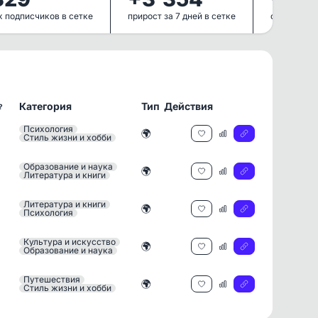
 подписчиков в сетке
прирост за 7 дней в сетке
общий прир
Категория
Тип
Действия
?
Психология
🌍
Стиль жизни и хобби
Образование и наука
🌍
Литература и книги
Литература и книги
🌍
Психология
Культура и искусство
🌍
Образование и наука
Путешествия
🌍
Стиль жизни и хобби