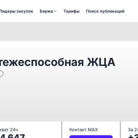
Лидеры закупок
Биржа
Тарифы
Поиск публикаций
атежеспособная ЖЦА
а
хват 24ч
Контакт MAX
За 2
14 647
+