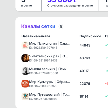
в сетке
Стоимость размещения в сетке
пр
Каналы сетки
(5)
Название канала
Подписчики
П
Мир Психологии | Сам...
44643
+
ID: 69263184707648
Читательский рай | О...
43763
+
ID: 68432189942433
Мысли великих | Псих...
40117
+
ID: 68425782870080
Мир Культуры | Образ...
22076
-
ID: 68425803513920
Мир Путешествий | Тр...
19114
+
ID: 68426198958144