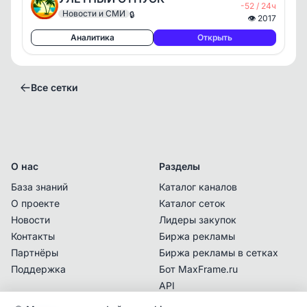
-52 / 24ч
Новости и СМИ
🔒
👁
2017
Аналитика
Открыть
Все сетки
О нас
Разделы
База знаний
Каталог каналов
О проекте
Каталог сеток
Новости
Лидеры закупок
Контакты
Биржа рекламы
Владелец сетки с данным контактом
Партнёры
Биржа рекламы в сетках
подтвердил последний раз право владения
.
Поддержка
Бот MaxFrame.ru
Перед покупкой рекламы убедитесь
API
самостоятельно, что с указанной даты не