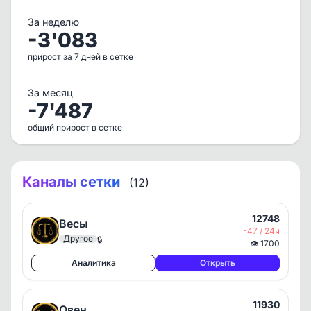
За неделю
-3'083
прирост за 7 дней в сетке
За месяц
-7'487
общий прирост в сетке
Каналы сетки
(12)
12748
Весы
-47 / 24ч
Другое
🔒
👁
1700
Аналитика
Открыть
11930
Овен