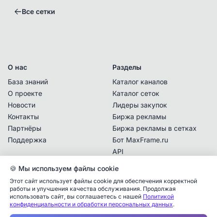
Все сетки
О нас
Разделы
База знаний
Каталог каналов
О проекте
Каталог сеток
Новости
Лидеры закупок
Контакты
Биржа рекламы
Партнёры
Биржа рекламы в сетках
Поддержка
Бот MaxFrame.ru
API
Владелец сетки с данным контактом
подтвердил последний раз право владения
.
🍪 Мы используем файлы cookie
Документы
Перед покупкой рекламы убедитесь
Этот сайт использует файлы cookie для обеспечения корректной
Политика
работы и улучшения качества обслуживания. Продолжая
самостоятельно, что с указанной даты не
конфиденциальности
использовать сайт, вы соглашаетесь с нашей
Политикой
поменялся владелец/админ и вы покупаете
конфиденциальности и обработки персональных данных
.
Пользовательское
рекламу у контактного лица, кому данная
соглашение