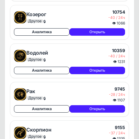
10754
Козерог
-40 / 24ч
Другое
🔒
👁
1066
Аналитика
Открыть
10359
Водолей
-40 / 24ч
Другое
🔒
👁
1231
Аналитика
Открыть
9745
Рак
-28 / 24ч
Другое
🔒
👁
1107
Аналитика
Открыть
9155
Скорпион
-37 / 24ч
Другое
🔒
👁
1335