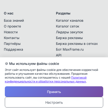
О нас
Разделы
База знаний
Каталог каналов
О проекте
Каталог сеток
Новости
Лидеры закупок
Контакты
Биржа рекламы
Владелец сетки с данным контактом
Партнёры
Биржа рекламы в сетках
подтвердил последний раз право владения
.
Поддержка
Бот MaxFrame.ru
Перед покупкой рекламы убедитесь
API
самостоятельно, что с указанной даты не
поменялся владелец/админ и вы покупаете
🍪 Мы используем файлы cookie
Документы
рекламу у контактного лица, кому данная
Этот сайт использует файлы cookie для обеспечения корректной
Политика
сетка сейчас принадлежит.
работы и улучшения качества обслуживания. Продолжая
конфиденциальности
использовать сайт, вы соглашаетесь с нашей
Политикой
конфиденциальности и обработки персональных данных
.
Пользовательское
соглашение
Принять
Отмена
Перейти к контакту
© 2025 MaxFrame.ru — все права защищены
Настроить
Тарифы и подписки