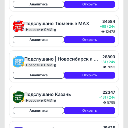
Аналитика
Открыть
34584
Подслушано Тюмень в MAX
+98 / 24ч
Новости и СМИ
🔒
👁
12478
Аналитика
Открыть
28893
Подслушано | Новосибирск и Область
+181 / 24ч
Новости и СМИ
🔒
👁
7853
Аналитика
Открыть
22347
Подслушано Казань
+131 / 24ч
Новости и СМИ
🔒
👁
5795
Аналитика
Открыть
19425