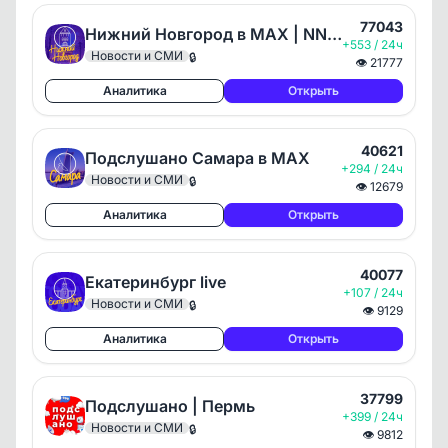
77043
Нижний Новгород в MAX | NN_TODAY
+553 / 24ч
Новости и СМИ
🔒
👁
21777
Аналитика
Открыть
40621
Подслушано Самара в MAX
+294 / 24ч
Новости и СМИ
🔒
👁
12679
Аналитика
Открыть
40077
Екатеринбург live
+107 / 24ч
Новости и СМИ
🔒
👁
9129
Аналитика
Открыть
37799
Подслушано | Пермь
+399 / 24ч
Новости и СМИ
🔒
👁
9812