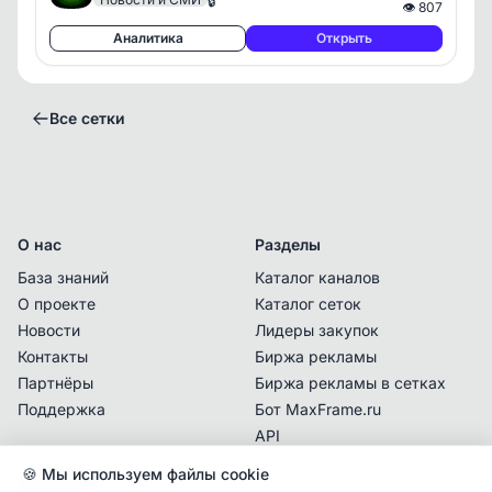
🔒
👁
807
Аналитика
Открыть
Все сетки
О нас
Разделы
База знаний
Каталог каналов
О проекте
Каталог сеток
Новости
Лидеры закупок
Контакты
Биржа рекламы
Партнёры
Биржа рекламы в сетках
Поддержка
Бот MaxFrame.ru
API
Владелец сетки с данным контактом
🍪 Мы используем файлы cookie
Документы