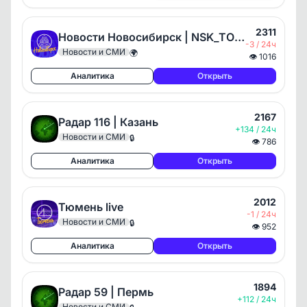
2311
Новости Новосибирск | NSK_TODAY
-3 / 24ч
Новости и СМИ
🌍
👁
1016
Аналитика
Открыть
2167
Радар 116 | Казань
+134 / 24ч
Новости и СМИ
🔒
👁
786
Аналитика
Открыть
2012
Тюмень live
-1 / 24ч
Новости и СМИ
🔒
👁
952
Аналитика
Открыть
1894
Радар 59 | Пермь
+112 / 24ч
Новости и СМИ