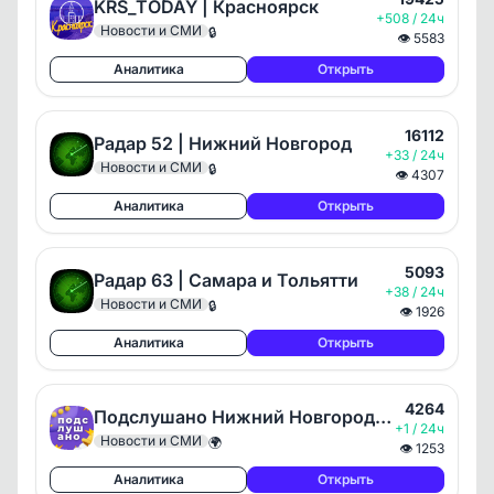
KRS_TODAY | Красноярск
+508 / 24ч
Новости и СМИ
🔒
👁
5583
Аналитика
Открыть
16112
Радар 52 | Нижний Новгород
+33 / 24ч
Новости и СМИ
🔒
👁
4307
Аналитика
Открыть
5093
Радар 63 | Самара и Тольятти
+38 / 24ч
Новости и СМИ
🔒
👁
1926
Аналитика
Открыть
4264
Подслушано Нижний Новгород и Область
+1 / 24ч
Новости и СМИ
🌍
👁
1253
Аналитика
Открыть