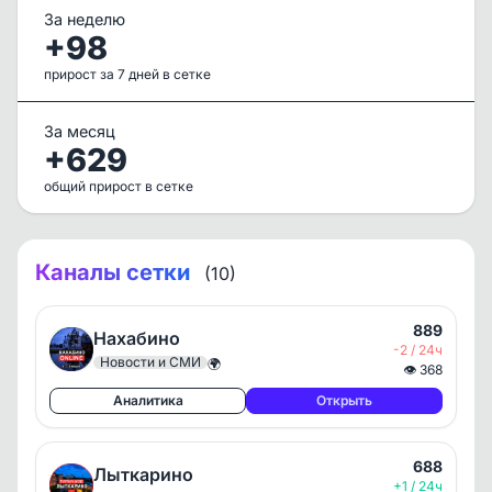
За неделю
+98
прирост за 7 дней в сетке
За месяц
+629
общий прирост в сетке
Каналы сетки
(10)
889
Нахабино
-2 / 24ч
Новости и СМИ
🌍
👁
368
Аналитика
Открыть
688
Лыткарино
+1 / 24ч