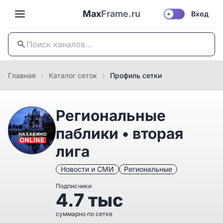
Max
Frame.ru
Вход
☀️
Главная
Каталог сеток
Профиль сетки
Региональные
паблики • вторая
лига
Новости и СМИ
Региональные
Подписчики
4.7 тыс
суммарно по сетке