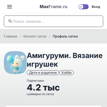
Max
Frame.ru
Вход
☀️
Главная
Каталог сеток
Профиль сетки
Амигуруми. Вязание
игрушек
Дети и родители
Хобби
Подписчики
4.2 тыс
суммарно по сетке