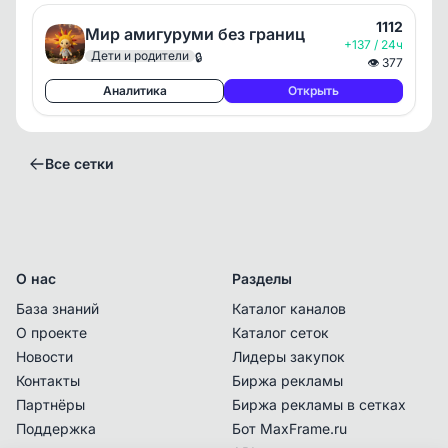
1112
Мир амигуруми без границ
+137 / 24ч
Дети и родители
🔒
👁
377
Аналитика
Открыть
Все сетки
О нас
Разделы
База знаний
Каталог каналов
О проекте
Каталог сеток
Новости
Лидеры закупок
Контакты
Биржа рекламы
Владелец сетки с данным контактом
Партнёры
Биржа рекламы в сетках
подтвердил последний раз право владения
.
Поддержка
Бот MaxFrame.ru