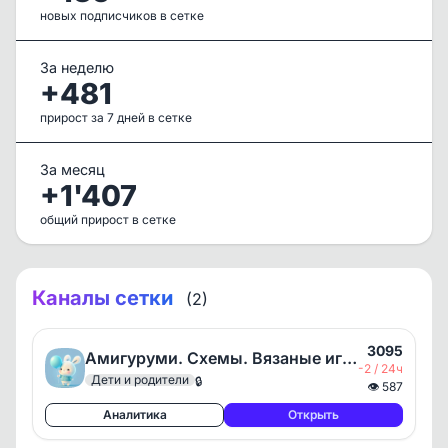
новых подписчиков в сетке
За неделю
+481
прирост за 7 дней в сетке
За месяц
+1'407
общий прирост в сетке
Каналы сетки
(2)
3095
Амигуруми. Схемы. Вязаные игрушки.
-2 / 24ч
Дети и родители
🔒
👁
587
Аналитика
Открыть