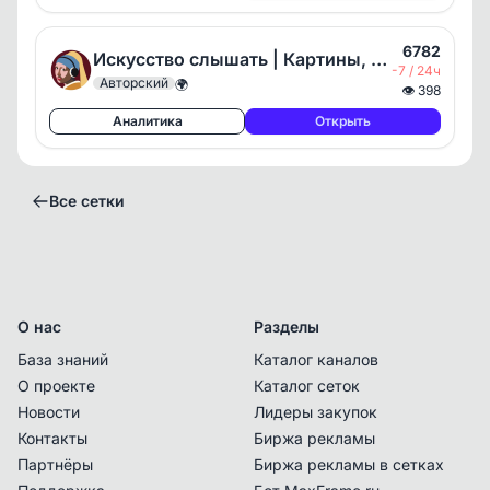
6782
Искусство слышать | Картины, Живопись, Культура, Музей, Галерея, Художник, Творчество, Рисование, Эрмитаж, Третьяковка, Выставки, Искусствовед, Экскурсовод, Гид, Рисунок, Хобби, Пейзаж, Арт, История
-7 / 24ч
Авторский
🌍
👁
398
Аналитика
Открыть
Все сетки
О нас
Разделы
База знаний
Каталог каналов
О проекте
Каталог сеток
Новости
Лидеры закупок
Контакты
Биржа рекламы
Владелец сетки с данным контактом
Партнёры
Биржа рекламы в сетках
подтвердил последний раз право владения
.