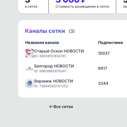
в сетке
Стоимость размещения в сетке
пр
Каналы сетки
(3)
Название канала
Подписчики
Старый Оскол НОВОСТИ
10037
ID: 69058151833781
Белгород НОВОСТИ
6917
ID: 69816662876341
Воронеж НОВОСТИ
3344
ID: 73694063747253
Все сетки