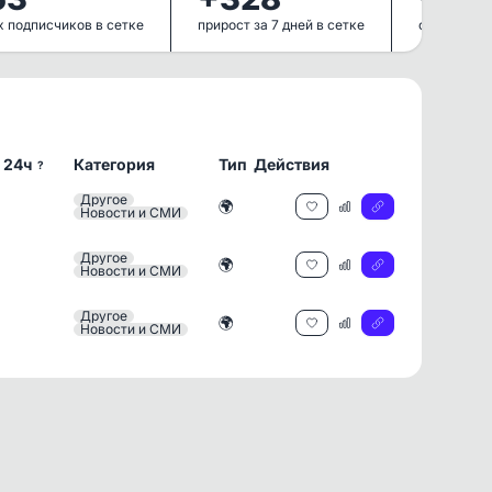
 подписчиков в сетке
прирост за 7 дней в сетке
общий прир
 24ч
Категория
Тип
Действия
?
Другое
🌍
Новости и СМИ
Другое
🌍
Новости и СМИ
Другое
🌍
Новости и СМИ