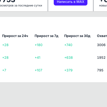
Написать в MAX
осмотров за последние сутки
новых
Прирост за 24ч
Прирост за 7д
Прирост за 30д
Охват
+28
+180
+740
3006
+28
+41
+638
1952
+7
+107
+379
795