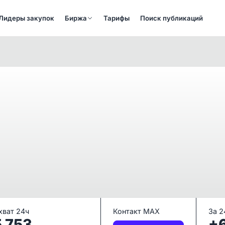
Лидеры закупок
Биржа
Тарифы
Поиск публикаций
хват 24ч
Контакт MAX
За 2
5 753
+