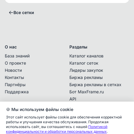
Все сетки
О нас
Разделы
База знаний
Каталог каналов
О проекте
Каталог сеток
Новости
Лидеры закупок
Контакты
Биржа рекламы
Владелец сетки с данным контактом
Партнёры
Биржа рекламы в сетках
подтвердил последний раз право владения
.
Поддержка
Бот MaxFrame.ru
Перед покупкой рекламы убедитесь
API
самостоятельно, что с указанной даты не
🍪 Мы используем файлы cookie
поменялся владелец/админ и вы покупаете
Документы
рекламу у контактного лица, кому данная
Этот сайт использует файлы cookie для обеспечения корректной
Политика
работы и улучшения качества обслуживания. Продолжая
сетка сейчас принадлежит.
конфиденциальности
использовать сайт, вы соглашаетесь с нашей
Политикой
конфиденциальности и обработки персональных данных
.
Пользовательское