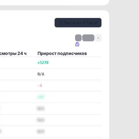
Экспорт в Excel
‹
1 / 2
›
смотры 24 ч
Прирост подписчиков
+5270
N/A
-3
+17
N/A
N/A
3
N/A