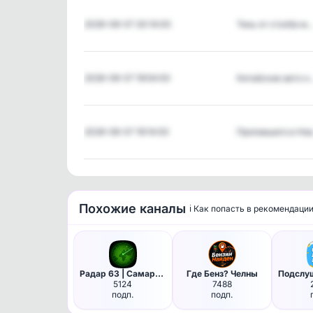
2026-08-07 20:14:00
Тень от столба м
2026-08-07 19:54:00
Китайские авто н
2026-08-07 19:14:00
Пропавшего в Но
Похожие каналы
ℹ️ Как попасть в рекомендаци
Радар 63 | Самара и Тольятти
Где Бенз? Челны
5124
7488
подп.
подп.