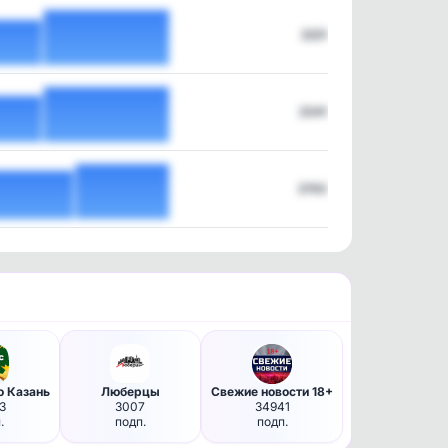
2221
2341
2743
 Казань
Люберцы
Свежие новости 18+
3
3007
34941
.
подп.
подп.