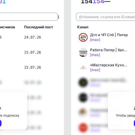
0
1
154
154
—
ℹ️
Название, ссылка или ID кана
исчиков
Последний пост
Канал
Дтп и ЧП Спб | Питер
3
24.07.26
[max]
Работа Питер | Халтура С…
15.07.26
[max]
«Мастерская Кухонь» - ку…
15.07.26
[max]
Цветочная лавка|Доставка…
8
10.07.26
[max]
Вечерний Санкт-Петербург
1
03.06.26
[max]
е
Недвижимость от Сочи до …
8
12.05.26
[max]
те подписку
Чтобы увид
Кухни и шкафы от фабрики…
3
18.04.26
[max]