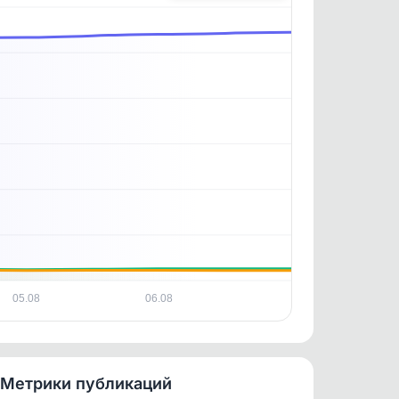
✕
✕
. По
ность
05.08
06.08
Метрики публикаций