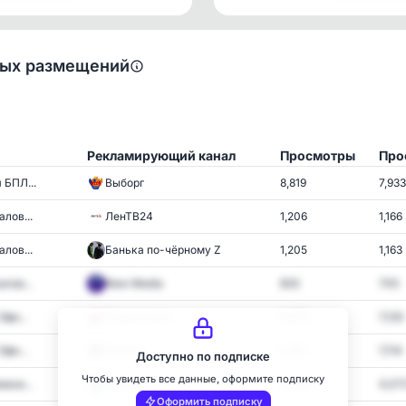
ных размещений
Рекламирующий канал
Просмотры
Про
 БПЛ...
Выборг
8,819
7,933
лов...
ЛенТВ24
1,206
1,166
лов...
Банька по-чёрному Z
1,205
1,163
лов...
New Media
833
705
фи...
Всеволожск
9,653
7,133
фи...
Выборг
9,981
7,114
Доступно по подписке
Чтобы увидеть все данные, оформите подписку
ани...
Питер:)
5,836
4,07
Оформить подписку