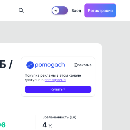
Вход
Регистрация
☀️
Б /
реклама
Покупка рекламы в этом канале
доступна в
pomogach.io
Купить
Вовлеченность (ER)
96
4
%