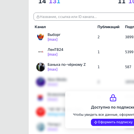
14
13
1
11
1
Название, ссылка или ID канала…
Канал
Публикаций
Подп
Выборг
2
3899
[max]
ЛенТВ24
1
5399
[max]
Банька по-чёрному Z
1
587
[max]
New Media
2
1055
[max]
Всеволожск
1
4139
[max]
Доступно по подписк
"ЧП 78" Санкт-Петербург.…
1
1581
[telegram]
Чтобы увидеть все данные, оформи
Оформить подписку
Питер:)
2
1191
[max]