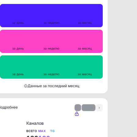
Публикации
31
127
433
за день
за неделю
за месяц
Репосты
0
1
4
за день
за неделю
за месяц
Просмотры на пост
5085
5144
5185
за день
за неделю
за месяц
Данные за последний месяц
 Подробнее
‹
1 / 19
›
Каналов
ВСЕГО
MAX
TG