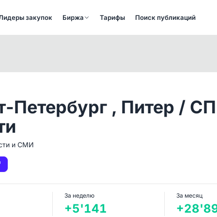
Лидеры закупок
Биржа
Тарифы
Поиск публикаций
т-Петербург , Питер / СП
ти
сти и СМИ
За неделю
За месяц
+5'141
+28'8