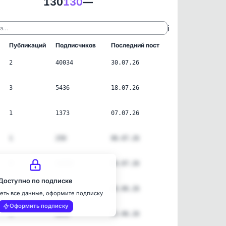
130
130
—
ℹ️
ла…
Публикаций
Подписчиков
Последний пост
2
40034
30.07.26
3
5436
18.07.26
1
1373
07.07.26
1
250
06.07.26
4
14242
04.07.26
Доступно по подписке
2
1634
26.06.26
еть все данные, оформите подписку
Оформить подписку
4
8933
23.06.26