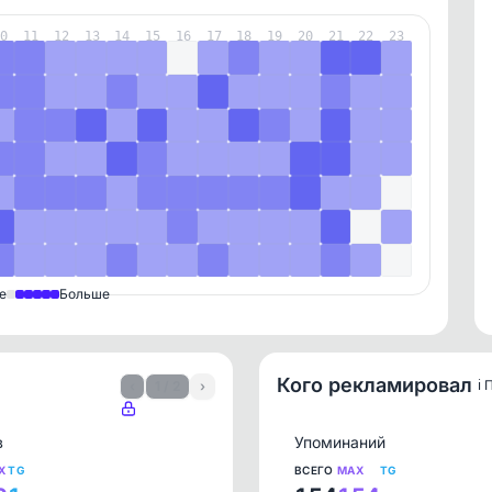
10
11
12
13
14
15
16
17
18
19
20
21
22
23
е
Больше
Кого рекламировал
ℹ️
‹
1 / 2
›
в
Упоминаний
X
TG
ВСЕГО
MAX
TG