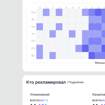
0
1
2
3
4
5
6
7
8
9
Пн
Вт
Ср
Чт
Пт
Сб
Вс
Меньш
Кто рекламировал
ℹ️ Подробнее
Упоминаний
Канало
ВСЕГО
MAX
TG
ВСЕГО
MA