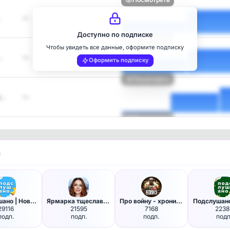
…
—
Доступно по подписке
Посмотреть
Чтобы увидеть все данные, оформите подписку
…
—
Оформить подписку
Посмотреть
в…
—
Посмотреть
и
Подслушано | Новосибирск и Об…
Ярмарка тщеславия
Про войну - хроника боевых де…
Подслушано
29116
21595
7168
2238
подп.
подп.
подп.
подп