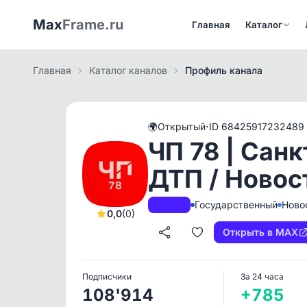
Max
Frame.ru
Главная
Каталог
Главная
Каталог каналов
Профиль канала
·
🌍
Открытый
ID 68425917232489
ЧП 78 | Санк
ДТП / Новос
Государственный
Ново
A+
РКН
0,0
(0)
Открыть в MAX
Подписчики
За 24 часа
108'914
+785