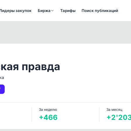
Лидеры закупок
Биржа
Тарифы
Поиск публикаций
кая правда
ка
За неделю
За месяц
+466
+2'20