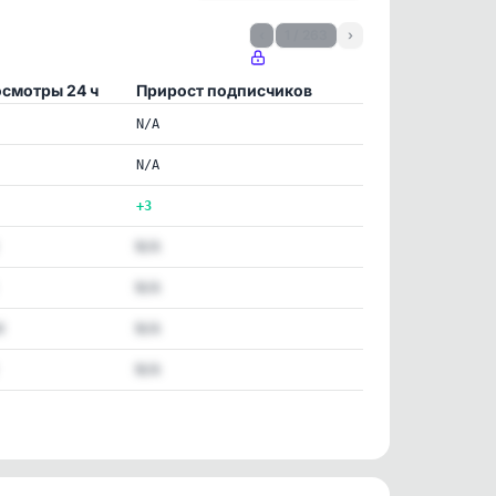
‹
1 / 263
›
смотры 24 ч
Прирост подписчиков
N/A
N/A
+3
N/A
N/A
4
N/A
N/A