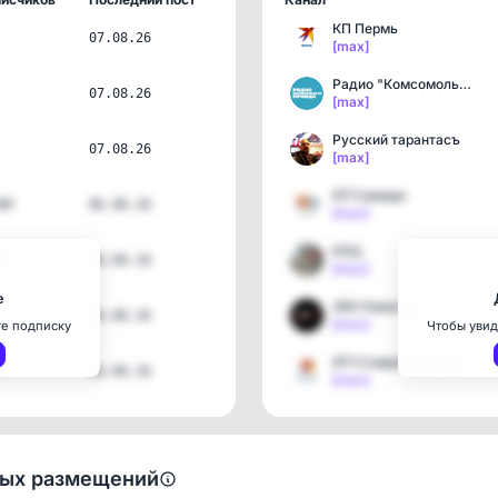
КП Пермь
07.08.26
[max]
Радио "Комсомольская пра…
07.08.26
[max]
Русский тарантасъ
07.08.26
[max]
КП Самара
89
06.08.26
[max]
КОЦ
8
06.08.26
[max]
е
360 Новости
06.08.26
[max]
те подписку
Чтобы увид
КП Ставрополь. Новости С…
06.08.26
[max]
ных размещений