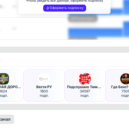
Чтобы увидеть все данные, оформите подписку
ти…
—
Оформить подписку
Посмотреть
…
—
Посмотреть
и
🚗 ГЛАВНАЯ ДОРОГА - авто дтп д…
Вести РУ
Подслушано Тюмень в MAX
Где Бенз?
1624
1800
34597
750
подп.
подп.
подп.
подп
канал