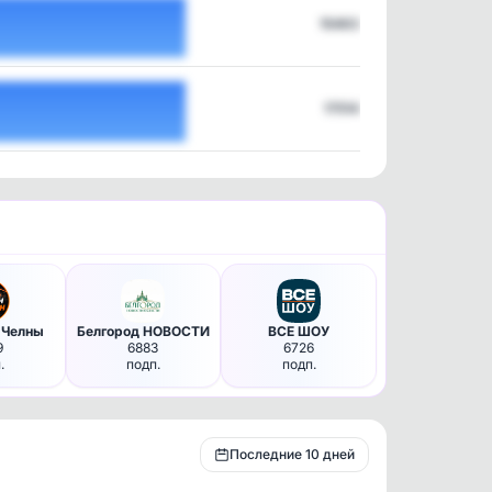
15463
17514
 Челны
Белгород НОВОСТИ
ВСЕ ШОУ
9
6883
6726
.
подп.
подп.
Последние 10 дней