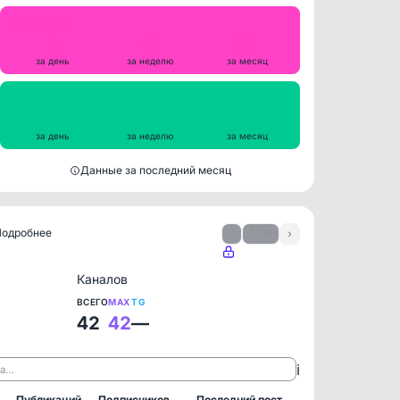
Репосты
2
16
76
за день
за неделю
за месяц
Просмотры на пост
35537
36284
36987
за день
за неделю
за месяц
Данные за последний месяц
 Подробнее
‹
1 / 6
›
Каналов
ВСЕГО
MAX
TG
42
42
—
ℹ️
ла…
Публикаций
Подписчиков
Последний пост