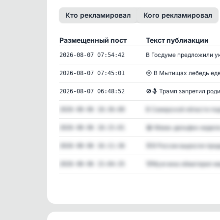
Кто рекламировал
Кого рекламировал
Размещенный пост
Текст публиакции
В Госдуме предложили ук
2026-08-07 07:54:42
😢 В Мытищах лебедь едва
2026-08-07 07:45:01
🚫🤱 Трамп запретил роди
2026-08-07 06:48:52
В Самарской области подг
2026-08-06 18:36:00
😭 Мама-дельфин неделю
2026-08-06 18:15:01
👖В России выросли прода
2026-08-06 16:11:36
🐻Мужчина обматерил ме
2026-08-06 15:04:35