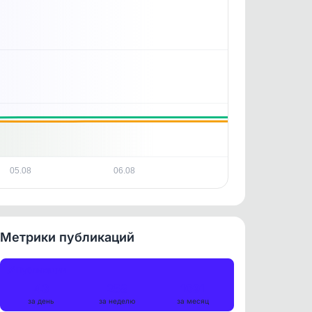
05.08
06.08
Метрики публикаций
Публикации
43
258
1091
за день
за неделю
за месяц