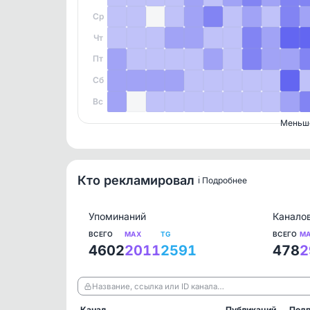
Ср
Чт
Пт
Сб
Вс
Меньш
Кто рекламировал
ℹ️ Подробнее
Упоминаний
Канало
ВСЕГО
MAX
TG
ВСЕГО
M
4602
2011
2591
478
2
Название, ссылка или ID канала…
Канал
Публикаций
Подп