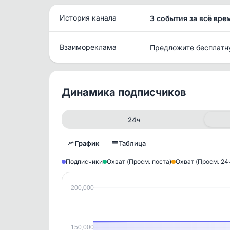
История канала
3 события за всё вре
Взаимореклама
Предложите бесплатн
Динамика подписчиков
24ч
График
Таблица
Подписчики
Охват (Просм. поста)
Охват (Просм. 24
200,000
Исто
В этом
этим д
Войдите
, чтобы оста
150,000