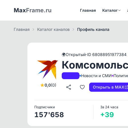
Max
Frame.ru
Главная
Каталог
Главная
Каталог каналов
Профиль канала
·
🌍
Открытый
ID 68088951977384
Комсомольс
Новости и СМИ
Полити
A+
РКН
0,0
(0)
Открыть в MAX
Подписчики
За 24 часа
157'658
+39