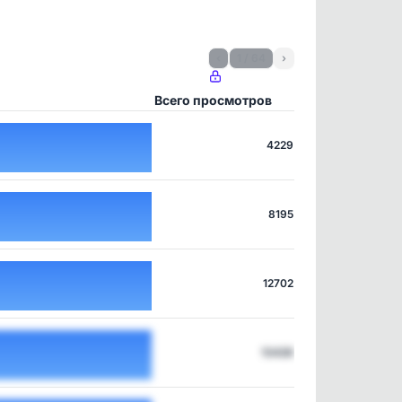
‹
1 / 64
›
Всего просмотров
4229
8195
12702
13428