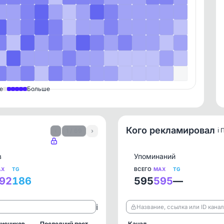
е
Больше
Кого рекламировал
ℹ️
‹
1 / 69
›
в
Упоминаний
AX
TG
ВСЕГО
MAX
TG
92
186
595
595
—
ℹ️
Название, ссылка или ID кана
исчиков
Последний пост
Канал