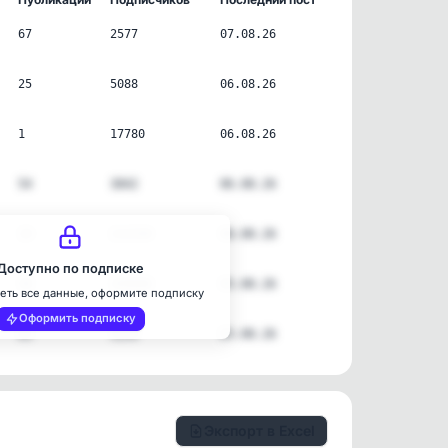
67
2577
07.08.26
25
5088
06.08.26
1
17780
06.08.26
54
3842
06.08.26
19
214194
06.08.26
Доступно по подписке
38
109886
05.08.26
еть все данные, оформите подписку
Оформить подписку
63
3159
05.08.26
Экспорт в Excel