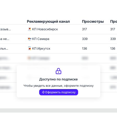
Рекламирующий канал
Просмотры
Про
азыв...
КП Новосибирск
317
317
 не...
КП Самара
339
339
льн...
КП Иркутск
136
136
ото...
КП Самара
808
808
 плыл...
КП Самара
895
895
жи ...
Лайф Апшеронск
1,284
1,28
Доступно по подписке
Чтобы увидеть все данные, оформите подписку
дведи...
КП Пермь
879
879
Оформить подписку