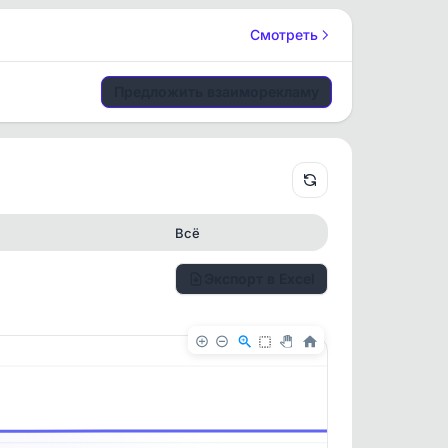
Смотреть
Предложить взаиморекламу
Всё
Экспорт в Excel
✕
✕
. По
ность