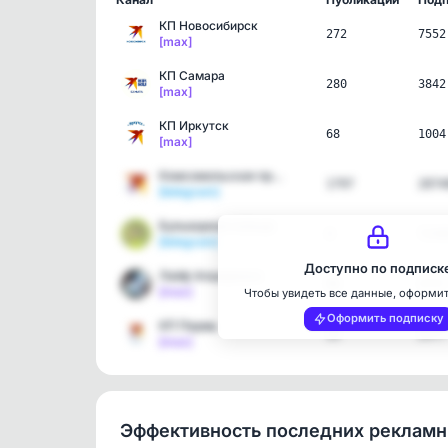
КП Новосибирск
272
7552
[max]
КП Самара
280
3842
[max]
КП Иркутск
68
1004
[max]
Комсомольская правда: KP…
1797
2874
[telegram]
Бульварное кольцо
4
7248
[telegram]
Доступно по подписк
Лайф Апшеронск
86
3717
[max]
Чтобы увидеть все данные, оформи
Оформить подписку
КП Пермь
15
2577
[max]
Эффективность последних реклам