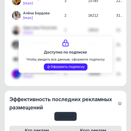
3
15785
22.07.2
[max]
Алёна Бердова
2
16212
31.05.2
[max]
Кристина Потупчик
2
29010
31.05.2
[max]
Яна Рудковская
1
11467
31.05.2
[max]
Доступно по подписке
Москва+
1
23646
28.05.2
Чтобы увидеть все данные, оформите подписку
[max]
Оформить подписку
Центр Безопасности MAX
1
180060
13.05.2
[max]
Эффективность последних рекламных
размещений
Excel
Кто реклам.
Кого реклам.