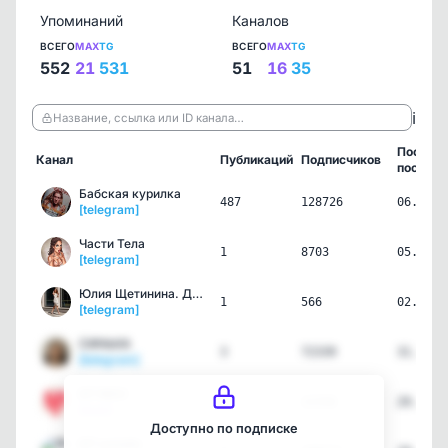
Упоминаний
Каналов
ВСЕГО
MAX
TG
ВСЕГО
MAX
TG
552
21
531
51
16
35
ℹ️
Название, ссылка или ID канала…
Послед
Канал
Публикаций
Подписчиков
пост
Бабская курилка
487
128726
06.08.2
[telegram]
Части Тела
1
8703
05.08.2
[telegram]
Юлия Щетинина. Дневник в…
1
566
02.08.2
[telegram]
СИНЬКА
3
72339
31.07.2
[telegram]
БП MAX
6
22358
29.07.2
[max]
Доступно по подписке
БП онлайн