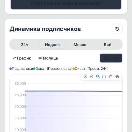
Предложить взаиморекламу
Динамика подписчиков
24ч
Неделя
Месяц
Всё
Excel
График
Таблица
Подписчики
Охват (Просм. поста)
Охват (Просм. 24ч)
30,000
25,000
20,000
15,000
10,000
✕
✕
✕
✕