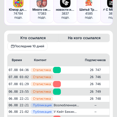
Юмор для тебя 😆
Много смеха, вот потеха! | Юм…
новости искусства и культуры …
Шитьё Три Руки
74784
17383
3837
4585
3879
подп.
подп.
подп.
подп.
подп.
Кто ссылался
На кого ссылался
Последние 10 дней
Время
Контент
Подписчиков
К
—
Статистика
07.08 04:36
+1
26 747
—
Статистика
07.08 03:02
26 746
—
Статистика
07.08 01:29
-3
26 746
—
Статистика
06.08 23:55
+1
26 749
—
Статистика
06.08 22:21
26 748
—
Публикация
Возлюбленная...
06.08 22:21
—
—
Публикация
У Кейт Бекин...
06.08 21:02
—