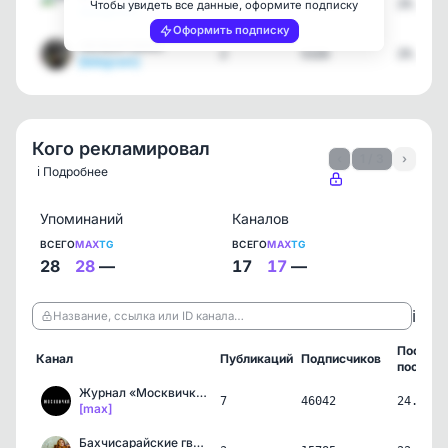
2
100221
29.07.2
Чтобы увидеть все данные, оформите подписку
[telegram]
Оформить подписку
НЕОБАРОККО
2
5326
29.07.2
[telegram]
Кого рекламировал
‹
1 / 3
›
ℹ️ Подробнее
Упоминаний
Каналов
ВСЕГО
MAX
TG
ВСЕГО
MAX
TG
28
28
—
17
17
—
ℹ️
Название, ссылка или ID канала…
Послед
Канал
Публикаций
Подписчиков
пост
Журнал «Москвичка»
7
46042
24.07.2
[max]
Бахчисарайские гвоздики