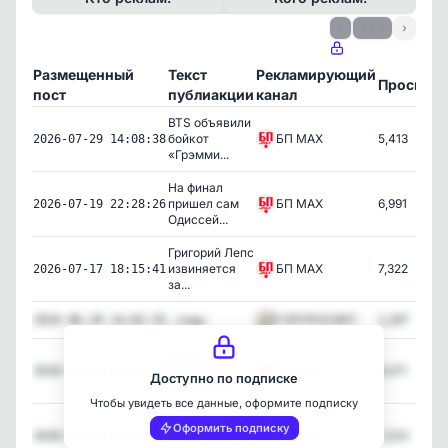
‹
1 / 2
›
Размещенный
Текст
Рекламирующий
Просмот
пост
публиакции
канал
BTS объявили
бойкот
БП MAX
5,413
2026-07-29 14:08:38
«Грэмми...
На финал
пришел сам
БП MAX
6,991
2026-07-19 22:28:26
Одиссей...
Григорий Лепс
извиняется
БП MAX
7,322
2026-07-17 18:15:41
за...
…пздц
ГОРПРОСВЕТ
2,287
2026-06-29 14:02:35
Дайте
угадаем. В
БП MAX
8,371
2026-06-26 17:59:06
Доступно по подписке
роли Остап...
Чтобы увидеть все данные, оформите подписку
Дайте
Оформить подписку
угадаем. В
БП MAX
7,223
2026-06-26 14:59:06