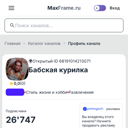
Max
Frame.ru
Вход
☀️
Главная
Каталог каналов
Профиль канала
·
🌍
Открытый
ID 68191014213071
Бабская курилка
0,0
(0)
A+
РКН
Стиль жизни и хобби
Развлечения
реклама
Подписчики
26'747
Вы владелец этого
канала? Начните
продавать рекламу