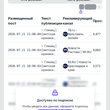
‹
1 / 26
›
Размещенный
Текст
Рекламирующий
Просмот
пост
публиакции
канал
✨ Глянец |
76.ru -
Светская
Ярославль
4,977
2026-07-21 21:00:04
хроника...
онлайн
✨ Глянец |
Новости
Светская
9,683
2026-07-21 21:00:03
Ростова | 161.RU
хроника...
✨ Глянец |
93.RU | Новости
Светская
Краснодара и
3,572
2026-07-21 20:00:03
хроника...
края
Новости
✨ Глянец |
Ставрополя и
Светская
23
2026-07-21 20:00:04
Пятигорска |
хроника...
26.RU
MSK1.RU |
✨ Глянец |
Доступно по подписке
Новости
Светская
7,378
2026-07-21 20:00:02
Москвы |
Чтобы увидеть все данные, оформите подписку
хроника...
Россия