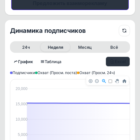
Предложить взаиморекламу
Динамика подписчиков
24ч
Неделя
Месяц
Всё
Excel
График
Таблица
Подписчики
Охват (Просм. поста)
Охват (Просм. 24ч)
20,000
15,000
10,000
5,000
✕
✕
✕
✕