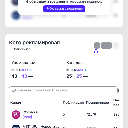
6
44293
21.07.2
Чтобы увидеть все данные, оформите подписку
[max]
Оформить подписку
63.RU | НОВОСТИ САМАРЫ |…
4
28456
21.07.2
[max]
Кого рекламировал
‹
1 / 4
›
ℹ️ Подробнее
Упоминаний
Каналов
ВСЕГО
MAX
TG
ВСЕГО
MAX
TG
43
43
—
25
25
—
ℹ️
Название, ссылка или ID канала…
Послед
Канал
Публикаций
Подписчиков
пост
Woman.ru
5
72170
13.07.2
[max]
MSK1.RU | Новости Москвы…