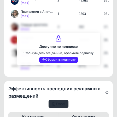
3
44293
10.07.2
[max]
Психология с Анеттой Орл…
1
2803
03.07.2
[max]
Сердце архетипа
3
302
17.06.2
[max]
СтарХит
3
141241
30.05.2
[max]
Доступно по подписке
Вокруг Света | Путешеств…
3
48757
29.05.2
Чтобы увидеть все данные, оформите подписку
[max]
Оформить подписку
MAXIM | Юмор · Отношения…
3
6771
28.05.2
[max]
Эффективность последних рекламных
размещений
Excel
Кто реклам.
Кого реклам.