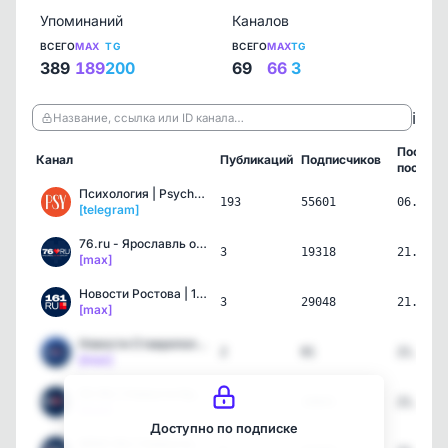
Упоминаний
Каналов
ВСЕГО
MAX
TG
ВСЕГО
MAX
TG
389
189
200
69
66
3
ℹ️
Название, ссылка или ID канала…
Послед
Канал
Публикаций
Подписчиков
пост
Психология | Psychologies
193
55601
06.08.2
[telegram]
76.ru - Ярославль онлайн
3
19318
21.07.2
[max]
Новости Ростова | 161.RU
3
29048
21.07.2
[max]
Новости Ставрополя и Пят…
2
81
21.07.2
[max]
93.RU | Новости Краснода…
3
10601
21.07.2
[max]
Доступно по подписке
MSK1.RU | Новости Москвы…