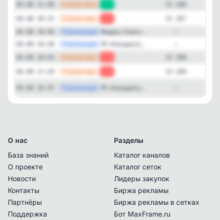
—
Статистика
04.08 21:48
+1
15 268
—
Статистика
04.08 20:15
-1
15 267
—
Публикация
Яндекс Книги...
04.08 19:50
—
—
Публикация
💬 «Каждый р...
04.08 19:38
—
—
Статистика
04.08 18:43
-1
15 268
—
Статистика
04.08 17:10
-1
15 269
Публикация
[tele
💬 «Каждый р...
04.08 16:25
—
О нас
Разделы
База знаний
Каталог каналов
О проекте
Каталог сеток
Новости
Лидеры закупок
Контакты
Биржа рекламы
Партнёры
Биржа рекламы в сетках
Поддержка
Бот MaxFrame.ru