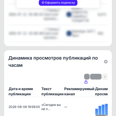
Оформить подписку
63.RU |
✨ Глянец |
НОВОСТИ
Светская
8,472
2026-07-21 20:00:01
САМАРЫ |
хроника...
ТОЛЬЯТТИ
✨ Глянец |
Оренбург 24/7 |
Светская
652
2026-07-21 19:00:06
Орск
хроника...
Динамика просмотров публикаций по
часам
‹
1 / 12
›
Дата и время
Текст
Рекламируемый
Динамика
публикации
публикации
канал
просмотро
«Сегодня вы
2026-08-06 19:59:05
—
не п…