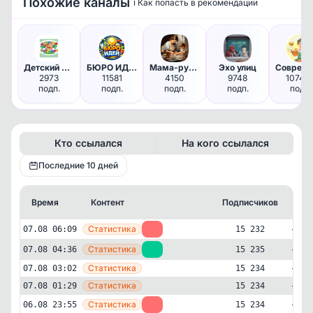
Похожие каналы
ℹ️ Как попасть в рекомендации
Детский островок| Поделки. Иг…
БЮРО ИДЕЙ
Мама-рукодельница | домашние …
Эхо улиц
2973
11581
4150
9748
10740
подп.
подп.
подп.
подп.
подп.
Кто ссылался
На кого ссылался
Последние 10 дней
Время
Контент
Подписчиков
Кт
—
Статистика
07.08 06:09
-3
15 232
—
Статистика
07.08 04:36
+1
15 235
—
Статистика
07.08 03:02
15 234
—
Статистика
07.08 01:29
15 234
—
Статистика
06.08 23:55
-2
15 234