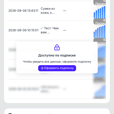
Посмотреть
Сумки из
2026-08-06 13:43:11
—
кожи, к…
Посмотреть
✅ Тест: Чем
2026-08-06 10:15:01
—
вам …
Посмотреть
Получите
2026-08-06 09:08:08
—
удаленн…
Доступно по подписке
Чтобы увидеть все данные, оформите подписку
Посмотреть
Август надо
Оформить подписку
2026-08-06 07:25:00
—
цеди…
Посмотреть
«Остаться с
2026-08-05 20:15:01
—
носо…
Посмотреть