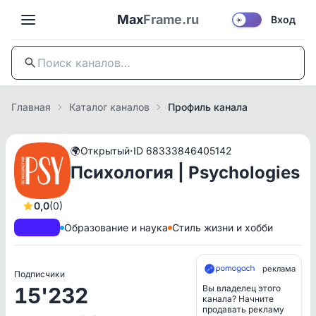
Max
Frame.ru
Вход
☀️
Главная
Каталог каналов
Профиль канала
·
🌍
Открытый
ID 68333846405142
Психология | Psychologies
0,0
(0)
A+
РКН
Образование и наука
Стиль жизни и хобби
реклама
Подписчики
15'232
Вы владелец этого
канала? Начните
продавать рекламу