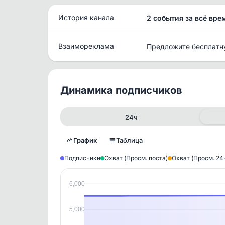
История канала
2 события за всё вре
Взаимореклама
Предложите бесплатн
Динамика подписчиков
24ч
График
Таблица
Подписчики
Охват (Просм. поста)
Охват (Просм. 24
6,000
Исто
В этом
5,000
этим д
Войдите
, чтобы оста