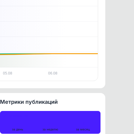
05.08
06.08
Метрики публикаций
Публикации
5
26
130
за день
за неделю
за месяц