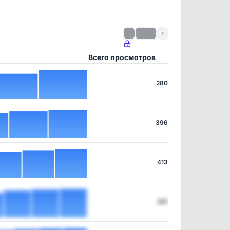
‹
1 / 9
›
Всего просмотров
280
396
413
561