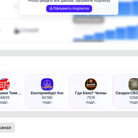
Чтобы увидеть все данные, оформите подписку
…
—
Оформить подписку
Посмотреть
а…
СЛУЦКИЙ
Посмотреть
и
Подслушано Тюмень в MAX
Екатеринбург live
Где Бенз? Челны
34609
40180
7519
1256
подп.
подп.
подп.
подп
канал