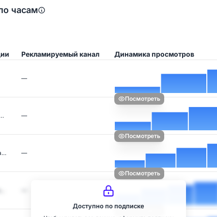
по часам
ции
Рекламируемый канал
Динамика просмотров
—
Посмотреть
т…
—
Посмотреть
а…
—
Посмотреть
н…
—
Доступно по подписке
Посмотреть