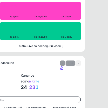
Репосты
2
8
43
за день
за неделю
за месяц
Просмотры на пост
891
833
838
за день
за неделю
за месяц
Данные за последний месяц
 Подробнее
‹
1 / 4
›
Каналов
ВСЕГО
MAX
TG
24
23
1
ℹ️
ла…
Публикаций
Подписчиков
Последний пост