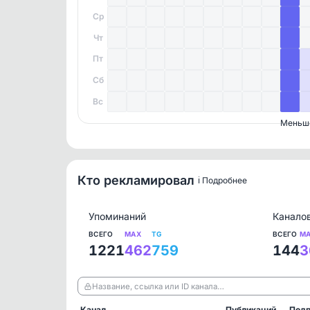
Ср
Чт
Пт
Сб
Вс
Меньш
Кто рекламировал
ℹ️ Подробнее
Упоминаний
Канало
ВСЕГО
MAX
TG
ВСЕГО
M
1221
462
759
144
3
Название, ссылка или ID канала…
Канал
Публикаций
Подп