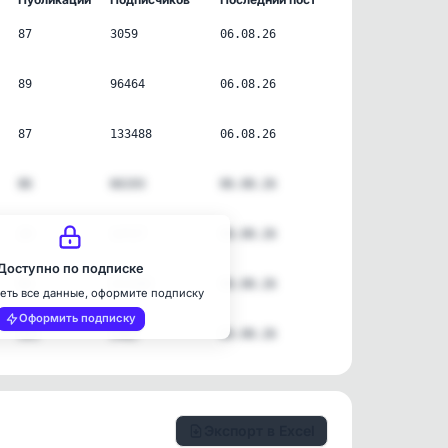
87
3059
06.08.26
89
96464
06.08.26
87
133488
06.08.26
86
66193
06.08.26
20
14727
06.08.26
Доступно по подписке
95
211182
06.08.26
еть все данные, оформите подписку
Оформить подписку
261
2482
06.08.26
Экспорт в Excel