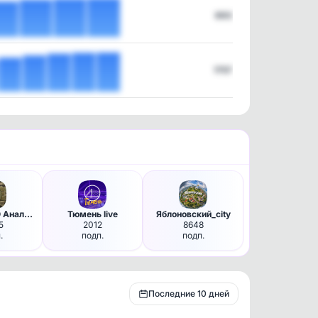
693
1757
Сводки СВО Аналитика. Вперед …
Тюмень live
Яблоновский_city
5
2012
8648
.
подп.
подп.
Последние 10 дней