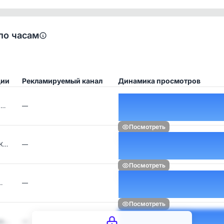
по часам
ции
Рекламируемый канал
Динамика просмотров
л…
—
Посмотреть
ИК…
—
Посмотреть
…
—
Посмотреть
ск…
—