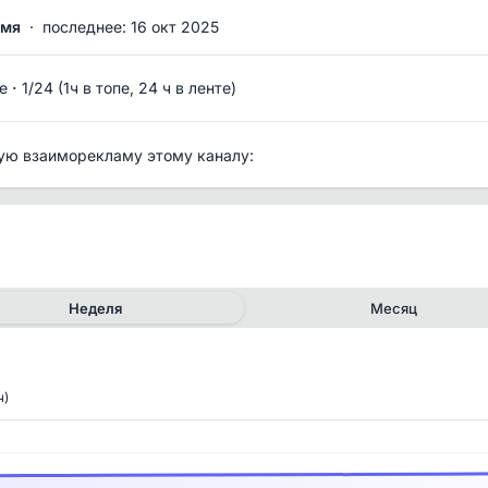
емя
·
последнее: 16 окт 2025
·
е
1/24 (1ч в топе, 24 ч в ленте)
ую взаиморекламу этому каналу:
Неделя
Месяц
ч)
✕
✕
рия канала