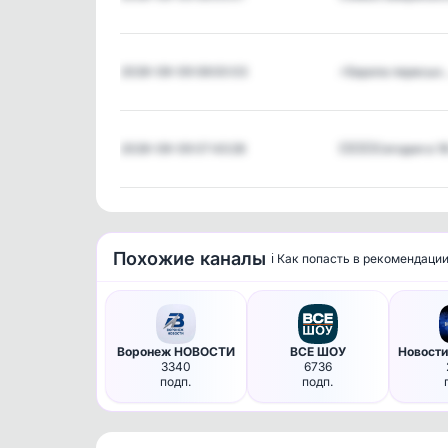
2026-08-09 08:00:03
⚡️Европа пересых
2026-08-09 07:43:28
💥💥💥Сегодня в 1
Похожие каналы
ℹ️ Как попасть в рекомендаци
Воронеж НОВОСТИ
ВСЕ ШОУ
3340
6736
подп.
подп.