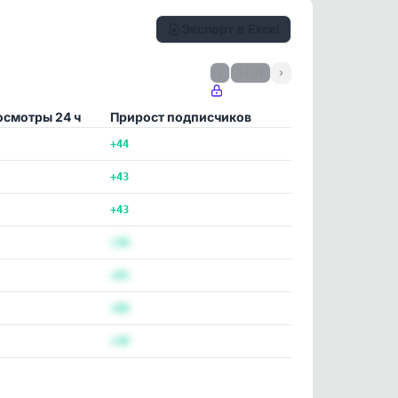
Экспорт в Excel
‹
1 / 21
›
осмотры 24 ч
Прирост подписчиков
+44
+43
+43
+36
+45
+66
+50