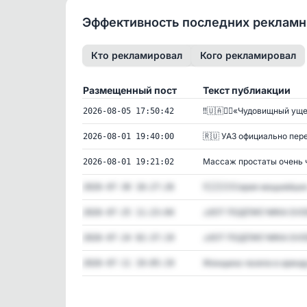
Эффективность последних реклам
Кто рекламировал
Кого рекламировал
Размещенный пост
Текст публиакции
‼️🇺🇦🏴‍☠️«Чудовищный уще
2026-08-05 17:50:42
🇷🇺 УАЗ официально пере
2026-08-01 19:40:00
Массаж простаты очень ч
2026-08-01 19:21:02
‼️🇺🇦🏴‍☠️Серия мощнейших 
2026-07-30 18:27:26
⚠️❗️ОТ ПОДПИСЧИКА SVOD
2026-07-25 11:23:04
⚠️❗️ОТ ПОДПИСЧИКА SVOD
2026-07-24 02:37:19
Женщина «взяла в аренду»
2026-07-11 19:05:19