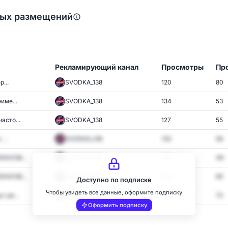
ных размещений
Рекламирующий канал
Просмотры
Пр
р...
SVODKA_138
120
80
име...
SVODKA_138
134
53
асто...
SVODKA_138
127
55
...
SVODKA_138
133
56
KA138...
SVODKA_138
121
49
KA138...
SVODKA_138
106
60
Доступно по подписке
Чтобы увидеть все данные, оформите подписку
 ре...
SVODKA_138
136
72
Оформить подписку