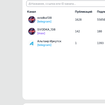
Название, ссылка или ID канала…
Канал
Публикаций
Подп
svodka138
1628
5505
[telegram]
SVODKA_138
142
180
[max]
Альтаир Иркутск
1
1393
[telegram]