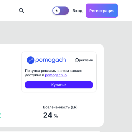
Вход
Регистрация
☀️
реклама
Покупка рекламы в этом канале
доступна в
pomogach.io
Купить
Вовлеченность (ER)
2
24
%