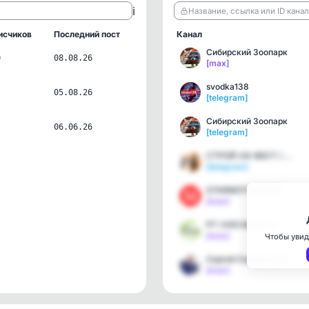
ℹ️
Название, ссылка или ID кана
исчиков
Последний пост
Канал
Сибирский Зоопарк
0
08.08.26
[max]
svodka138
05.08.26
[telegram]
Сибирский Зоопарк
06.06.26
[telegram]
СТРОЙ-КА ФЕСТ / 8-9 авгу…
[telegram]
STARMOTORS.BIZ
[max]
РТ-НЭО Иркутск
[max]
Чтобы увид
Сергей Сидоров | РТ-НЭО …
[max]