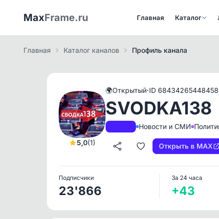
Max
Frame.ru
Главная
Каталог
Главная
Каталог каналов
Профиль канала
·
🌍
Открытый
ID 68434265448458
SVODKA138
Новости и СМИ
Полити
A+
РКН
5,0
(1)
Открыть в MAX
Подписчики
За 24 часа
23'866
+43