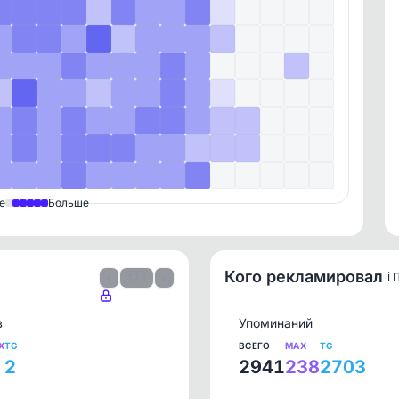
е
Больше
Кого рекламировал
ℹ️
‹
1 / 1
›
в
Упоминаний
X
TG
ВСЕГО
MAX
TG
2
2941
238
2703