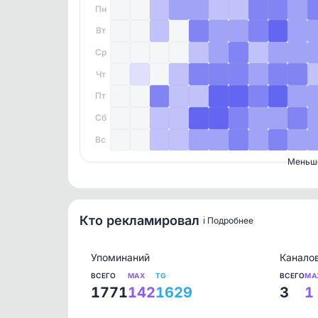
Пн
Вт
Ср
Чт
Пт
Сб
Вс
Меньш
Кто рекламировал
ℹ️ Подробнее
Упоминаний
Канало
ВСЕГО
MAX
TG
ВСЕГО
MA
1771
142
1629
3
1