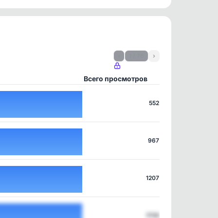
‹
1 / 76
›
Всего просмотров
552
967
1207
1735