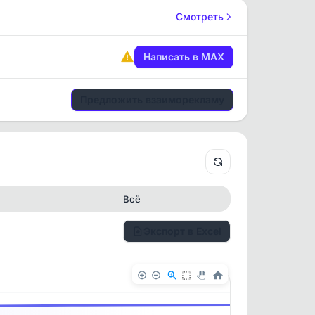
Смотреть
Написать в MAX
Предложить взаиморекламу
Всё
Экспорт в Excel
✕
✕