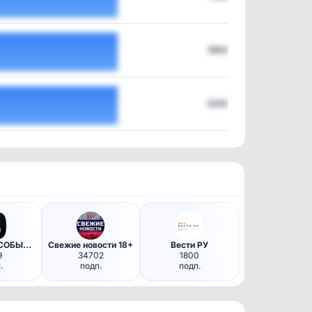
1960
2230
⚡️ С МЕСТА СОБЫТИЯ - актуальн…
Свежие новости 18+
Вести РУ
9
34702
1800
.
подп.
подп.