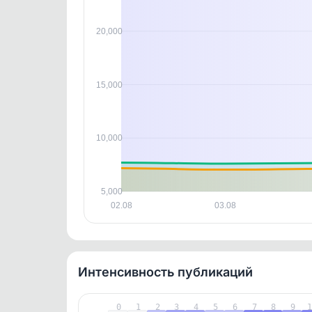
В этом
этим д
Войдите
, чтобы оста
20,000
контен
Отзывы пользователей
15,000
A7FF3E0DAE1A47B3
Отлично!)
10,000
5,000
02.08
03.08
Интенсивность публикаций
0
1
2
3
4
5
6
7
8
9