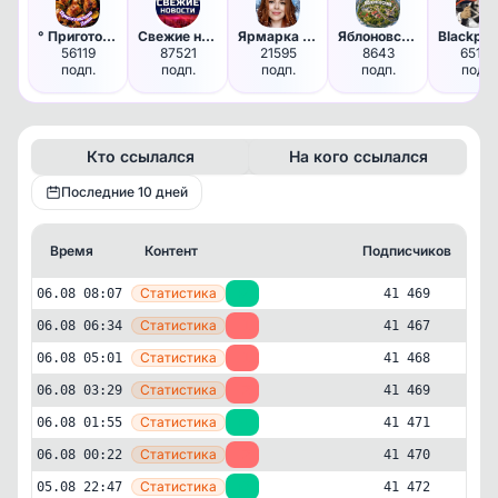
° Приготовлено Дома °
Свежие новости
Ярмарка тщеславия
Яблоновский_city
56119
87521
21595
8643
65137
подп.
подп.
подп.
подп.
подп.
Кто ссылался
На кого ссылался
Последние 10 дней
Время
Контент
Подписчиков
К
—
Статистика
06.08 08:07
+2
41 469
—
Статистика
06.08 06:34
-1
41 467
—
Статистика
06.08 05:01
-1
41 468
—
Статистика
06.08 03:29
-2
41 469
—
Статистика
06.08 01:55
+1
41 471
—
Статистика
06.08 00:22
-2
41 470
—
Статистика
05.08 22:47
+3
41 472