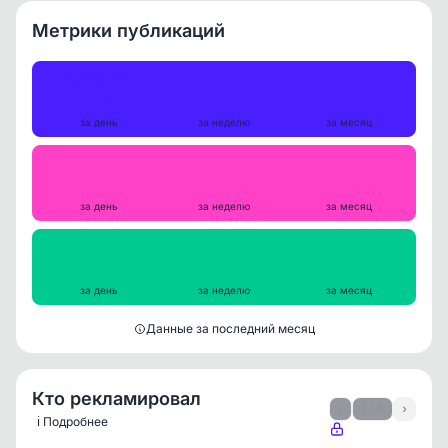
Метрики публикаций
Публикации
12
66
575
за день
за неделю
за месяц
Репосты
0
0
1
за день
за неделю
за месяц
Просмотры на пост
12717
11862
11538
за день
за неделю
за месяц
Данные за последний месяц
Кто рекламировал
‹
1 / 5
›
ℹ️ Подробнее