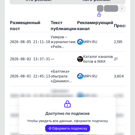
‹
1 / 54
›
Размещенный
Текст
Рекламирующий
Просмот
пост
публиакции
канал
Умяров –
журналистам:
МЯЧ RU
2,195
2026-08-05 21:11:10
«Ребя...
Каталог каналов
—
21
2026-08-02 13:37:31
ботов в MAX
«Балтика»
обыграла
МЯЧ RU
3,604
2026-08-01 22:45:13
«Динамо»...
«Динамо»
проигрывает
МЯЧ RU
3,745
2026-08-01 22:04:02
«Балти...
⚽️❌ «Локо»
Доступно по подписке
сенсационно
МЯЧ RU
3,934
2026-08-01 20:29:31
прои...
Чтобы увидеть все данные, оформите подписку
Оформить подписку
⚽️ 🤝 ⚽️ЦСКА
потерял очки
МЯЧ RU
3,706
2026-08-01 18:08:49