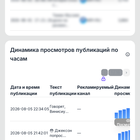
с...
Тамик Мусаев
даже на
МЯЧ RU
3,864
2026-08-01 17:21:16
размин...
Динамика просмотров публикаций по
часам
‹
1 / 16
›
Дата и время
Текст
Рекламируемый
Динамика
публикации
публикации
канал
просмотро
Говорят,
2026-08-05 22:34:05
—
Винисиу…
Посмотреть
😳 Джексон
2026-08-05 21:42:01
—
попрос…