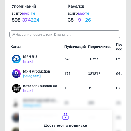
Упоминаний
Каналов
ВСЕГО
MAX
TG
ВСЕГО
MAX
TG
598
374
224
35
9
26
ℹ️
Название, ссылка или ID канала…
Послед
Канал
Публикаций
Подписчиков
пост
МЯЧ RU
348
10757
05.08.2
[max]
МЯЧ Production
171
381812
04.08.2
[telegram]
Каталог каналов ботов в …
1
35
02.08.2
[max]
ВОЛОГОДСКIЙ КОНСЕРВАТОРЪ
25
205
23.07.2
[telegram]
Испанские Будни // Ла Ли…
2
3302
23.07.2
[telegram]
Доступно по подписке
JuventusHub | ЮвентусХаб