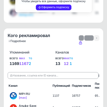
1
1006
22.07.2
Чтобы увидеть все данные, оформите подписку
[telegram]
Оформить подписку
Новый фронт Брянск🇷🇺
2
561
19.07.2
[telegram]
Кого рекламировал
‹
1 / 2
›
ℹ️ Подробнее
Упоминаний
Каналов
ВСЕГО
MAX
TG
ВСЕГО
MAX
TG
1169
1167
2
13
12
1
ℹ️
Название, ссылка или ID канала…
Послед
Канал
Публикаций
Подписчиков
пост
МЯЧ RU
1137
10757
05.08.2
[max]
Альфа-Банк