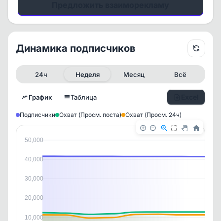
Предложить взаиморекламу
Динамика подписчиков
24ч
Неделя
Месяц
Всё
Excel
График
Таблица
Подписчики
Охват (Просм. поста)
Охват (Просм. 24ч)
50,000
40,000
30,000
20,000
✕
✕
✕
✕
10,000