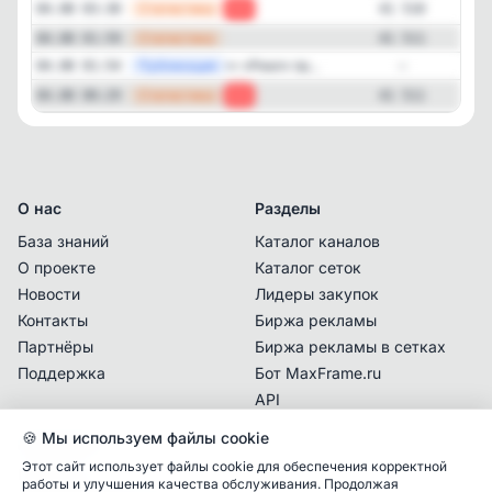
—
Статистика
04.08 03:30
-1
41 510
—
Статистика
04.08 01:59
41 511
—
Публикация
👀 «Реал» пр...
04.08 01:54
—
—
Статистика
04.08 00:29
-2
41 511
О нас
Разделы
База знаний
Каталог каналов
О проекте
Каталог сеток
Новости
Лидеры закупок
Контакты
Биржа рекламы
Партнёры
Биржа рекламы в сетках
Поддержка
Бот MaxFrame.ru
API
🍪 Мы используем файлы cookie
Документы
Этот сайт использует файлы cookie для обеспечения корректной
Политика
работы и улучшения качества обслуживания. Продолжая