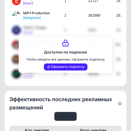
1
21727
24.07.2
[max]
МЯЧ Production
2
382000
20.07.2
[telegram]
ТАСС / Спорт
2
1911
13.07.2
[max]
ФК «Локомотив» Москва
1
10223
01.07.2
[max]
Доступно по подписке
ФК БАРСЕЛОНА | FC BARCEL…
13
40137
28.06.2
Чтобы увидеть все данные, оформите подписку
[max]
Оформить подписку
Спортс"
5
94528
21.06.2
[max]
Эффективность последних рекламных
размещений
Excel
Кто реклам.
Кого реклам.