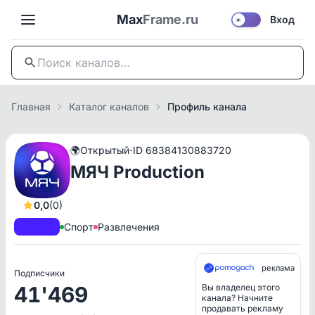
Max
Frame.ru
Вход
☀️
Главная
Каталог каналов
Профиль канала
·
🌍
Открытый
ID 68384130883720
МЯЧ Production
0,0
(0)
A+
РКН
Спорт
Развлечения
реклама
Подписчики
41'469
Вы владелец этого
канала? Начните
продавать рекламу