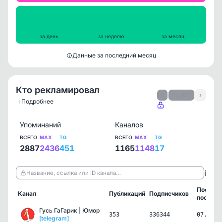
Просмотры на пост
33428
34478
34812
за день
за неделю
за месяц
Данные за последний месяц
Кто рекламировал
‹
1 / 167
›
ℹ️ Подробнее
Упоминаний
Каналов
ВСЕГО
MAX
TG
ВСЕГО
MAX
TG
2887
2436
451
1165
1148
17
ℹ️
Название, ссылка или ID канала…
Послед
Канал
Публикаций
Подписчиков
пост
Гусь ГаГарик | Юмор
353
336344
07.08.2
[telegram]