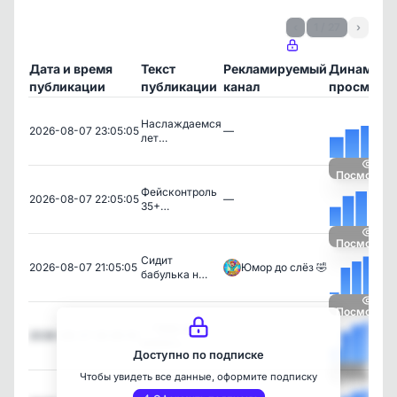
‹
1 / 27
›
Дата и время
Текст
Рекламируемый
Динамика
публикации
публикации
канал
просмотр
Наслаждаемся
2026-08-07 23:05:05
—
лет…
Посмотрет
Фейсконтроль
2026-08-07 22:05:05
—
35+…
Посмотрет
Сидит
2026-08-07 21:05:05
Юмор до слёз 🤣
бабулька н…
Посмотрет
— Тебе не
2026-08-07 20:30:10
—
кажетс…
Доступно по подписке
Чтобы увидеть все данные, оформите подписку
Посмотрет
Лайфхак для