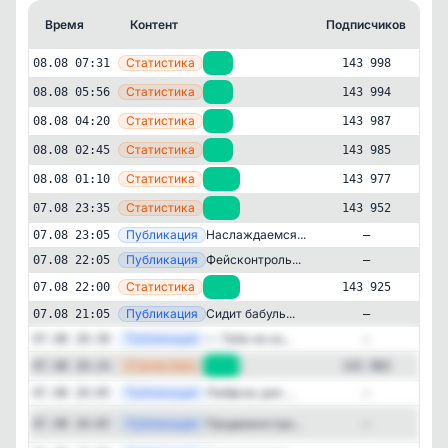
Время
Контент
Подписчиков
К
—
Статистика
08.08 07:31
+4
143 998
—
Статистика
08.08 05:56
+7
143 994
—
Статистика
08.08 04:20
+2
143 987
—
Статистика
08.08 02:45
+8
143 985
—
Статистика
08.08 01:10
+25
143 977
—
Статистика
07.08 23:35
+27
143 952
—
Публикация
Наслаждаемся...
07.08 23:05
—
—
Публикация
Фейсконтроль...
07.08 22:05
—
—
Статистика
07.08 22:00
+43
143 925
Развлечения
Юмор
✕
—
Гусь ГаГарик | Юмор | Приколы
Публикация
Сидит бабуль...
07.08 21:05
—
143'998
подписчиков
—
Публикация
— Тебе не ка...
07.08 20:30
—
—
Статистика
07.08 20:24
+75
143 882
Подписчиков за 24 часа
+149
—
Публикация
Лайфхак для ...
07.08 20:05
—
Публикация
[te
Продемонстри...
07.08 20:05
—
Подписчиков за неделю
+1'685