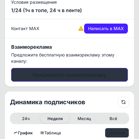
Условия размещения
1/24 (1ч в топе, 24 ч в ленте)
Контакт MAX
Написать в MAX
Взаимореклама
Предложите бесплатную взаиморекламу этому
каналу:
Предложить взаиморекламу
Динамика подписчиков
24ч
Неделя
Месяц
Всё
Excel
График
Таблица