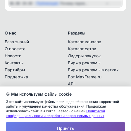
—
Публикация
Почему парня...
06.08 19:30
—
О нас
Разделы
База знаний
Каталог каналов
О проекте
Каталог сеток
Новости
Лидеры закупок
Контакты
Биржа рекламы
Партнёры
Биржа рекламы в сетках
Поддержка
Бот MaxFrame.ru
API
🍪 Мы используем файлы cookie
Документы
Этот сайт использует файлы cookie для обеспечения корректной
Политика
работы и улучшения качества обслуживания. Продолжая
конфиденциальности
использовать сайт, вы соглашаетесь с нашей
Политикой
конфиденциальности и обработки персональных данных
.
Пользовательское
Аналитика упоминаний
✕
соглашение
Принять
✕
✕
✕
✕
✕