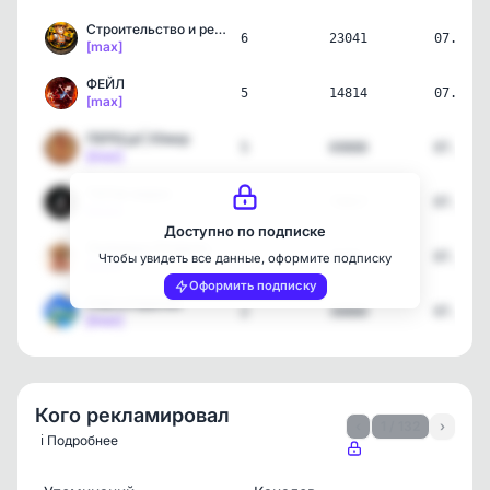
Строительство и ремонт
6
23041
07.08.2
[max]
ФЕЙЛ
5
14814
07.08.2
[max]
ПЕРЕЦ🌶️ | Юмор
5
69888
07.08.2
[max]
TikTok видео
6
73017
07.08.2
[max]
Доступно по подписке
Любимые Открытки💌
6
2580
07.08.2
Чтобы увидеть все данные, оформите подписку
[max]
Оформить подписку
Смехотерапия
2
30880
07.08.2
[max]
Кого рекламировал
‹
1 / 132
›
ℹ️ Подробнее