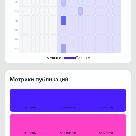
Вт
Ср
Чт
Пт
Сб
Вс
Меньше
Больше
Метрики публикаций
Публикации
16
110
478
за день
за неделю
за месяц
Репосты
0
1
1
за день
за неделю
за месяц