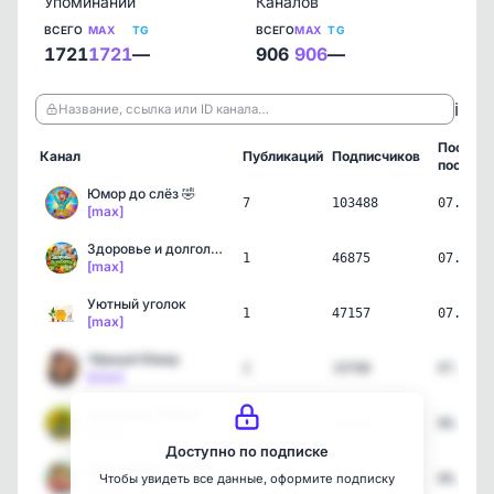
Упоминаний
Каналов
ВСЕГО
MAX
TG
ВСЕГО
MAX
TG
1721
1721
—
906
906
—
ℹ️
Название, ссылка или ID канала…
Послед
Канал
Публикаций
Подписчиков
пост
Юмор до слёз 🤣
7
103488
07.08.2
[max]
Здоровье и долголетие
1
46875
07.08.2
[max]
Уютный уголок
1
47157
07.08.2
[max]
Чёрный Юмор
2
19788
07.08.2
[max]
ХахаЗавр | Юмор
4
31231
06.08.2
[max]
Доступно по подписке
Круг подруг | Женский юм…
6
85530
06.08.2
Чтобы увидеть все данные, оформите подписку
[max]