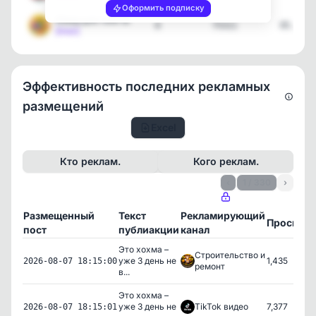
Оформить подписку
Юмор для тебя 😆
8
75311
05.08.2
[max]
Эффективность последних рекламных
размещений
Excel
Кто реклам.
Кого реклам.
‹
1 / 330
›
Размещенный
Текст
Рекламирующий
Просмот
пост
публиакции
канал
Это хохма –
Строительство и
уже 3 день не
1,435
2026-08-07 18:15:00
ремонт
в...
Это хохма –
уже 3 день не
TikTok видео
7,377
2026-08-07 18:15:01