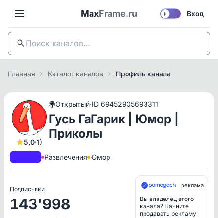
Max
Frame.ru
Вход
☀️
Главная
Каталог каналов
Профиль канала
·
🌍
Открытый
ID 69452905693311
Гусь ГаГарик | Юмор |
Приколы
5,0
(1)
A+
РКН
Развлечения
Юмор
реклама
Подписчики
143'998
Вы владелец этого
канала? Начните
продавать рекламу