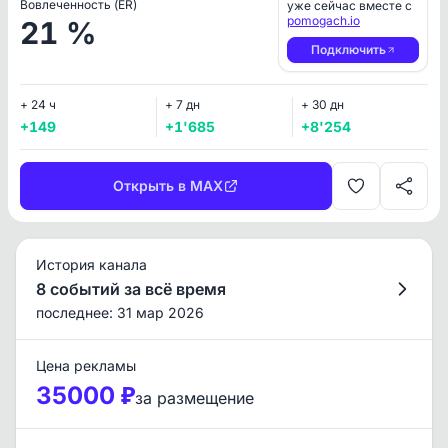
Вовлеченность (ER)
уже сейчас вместе с
pomogach.io
21 %
Подключить
+ 24 ч
+ 7 дн
+ 30 дн
+149
+1'685
+8'254
Открыть в MAX
История канала
8 событий за всё время
последнее: 31 мар 2026
Цена рекламы
35000 ₽
за размещение