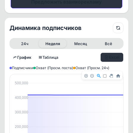
Предложить взаиморекламу
Динамика подписчиков
24ч
Неделя
Месяц
Всё
Excel
График
Таблица
Подписчики
Охват (Просм. поста)
Охват (Просм. 24ч)
500,000
400,000
300,000
✕
✕
✕
✕
200,000
История канала