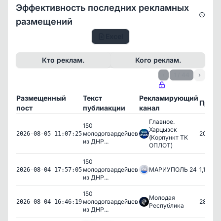
Эффективность последних рекламных
размещений
Excel
Кто реклам.
Кого реклам.
‹
1 / 44
›
Размещенный
Текст
Рекламирующий
Прос
пост
публиакции
канал
Главное.
150
Харцызск
молодогвардейцев
202
2026-08-05 11:07:25
(Корпункт ТК
из ДНР...
ОПЛОТ)
150
молодогвардейцев
МАРИУПОЛЬ 24
1,111
2026-08-04 17:57:05
из ДНР...
150
Молодая
молодогвардейцев
285
2026-08-04 16:46:19
Республика
из ДНР...