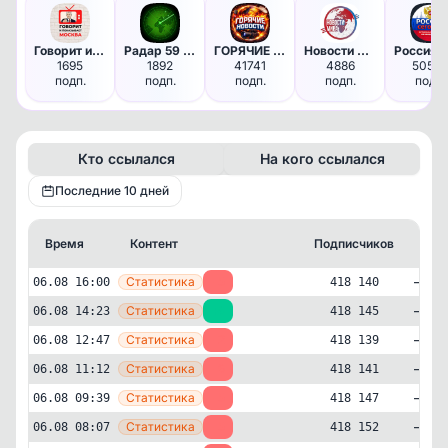
Говорит и показывает Москва
Радар 59 | Пермь
ГОРЯЧИЕ НОВОСТИ
Новости мира
1695
1892
41741
4886
50528
подп.
подп.
подп.
подп.
подп.
Кто ссылался
На кого ссылался
Последние 10 дней
Время
Контент
Подписчиков
Кто
—
Статистика
06.08 16:00
-5
418 140
—
Статистика
06.08 14:23
+6
418 145
—
Статистика
06.08 12:47
-2
418 139
—
Статистика
06.08 11:12
-6
418 141
—
Статистика
06.08 09:39
-5
418 147
—
Статистика
06.08 08:07
-5
418 152