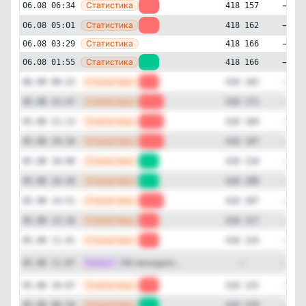
—
Статистика
06.08 06:34
-5
418 157
—
Государственный
Политика
Статистика
06.08 05:01
-4
418 162
✕
Дмитрий Медведев
—
Статистика
06.08 03:29
418 166
418'134
подписчиков
—
Статистика
06.08 01:55
+1
418 166
Подписчиков за 24 часа
—
Статистика
06.08 00:22
-6
418 165
-76
—
Статистика
05.08 22:47
-13
418 171
Подписчиков за неделю
—
Статистика
05.08 21:13
-13
418 184
-835
—
Статистика
05.08 19:34
-13
418 197
Подписчиков за месяц
—
Статистика
05.08 18:00
+2
418 210
+823
—
Статистика
05.08 16:26
+1
418 208
ER (Engagement Rate)
—
Статистика
05.08 14:51
-10
418 207
27%
—
Статистика
05.08 13:16
-7
418 217
—
Статистика
05.08 11:41
-1
418 224
Детальная динамика просмотров
Репост
[max]
150 молодогв...
05.08 11:07
—
Просмотры
Прирост
—
Статистика
05.08 10:07
-4
418 225
—
Статистика
05.08 08:34
+3
418 229