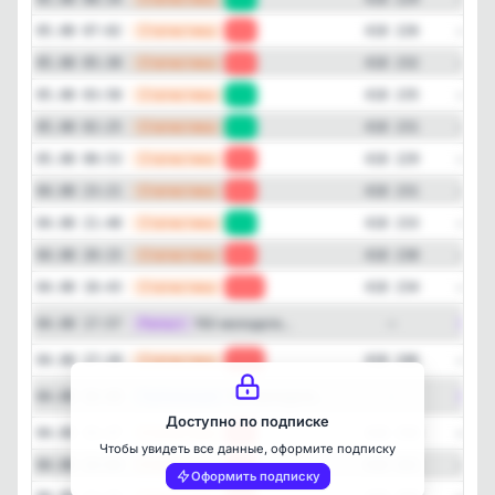
—
Статистика
05.08 07:02
-6
418 226
—
Статистика
05.08 05:30
-3
418 232
—
Статистика
05.08 03:58
+4
418 235
—
Статистика
05.08 02:25
+2
418 231
—
Статистика
05.08 00:53
-2
418 229
—
Статистика
04.08 23:21
-2
418 231
Закрыть
—
Статистика
04.08 21:48
+3
418 233
—
Статистика
04.08 20:15
-4
418 230
—
Статистика
04.08 18:43
-12
418 234
Репост
[max]
150 молодогв...
04.08 17:57
—
—
Статистика
04.08 17:10
-10
418 246
Публикация
[max]
150 молодогв...
04.08 16:46
—
Доступно по подписке
—
Статистика
04.08 15:37
-5
418 256
Чтобы увидеть все данные, оформите подписку
—
Статистика
04.08 14:04
-7
418 261
Оформить подписку