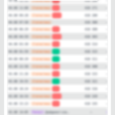
—
Статистика
04.08 12:32
-3
418 268
—
Статистика
04.08 11:00
-9
418 271
—
Статистика
04.08 09:28
-20
418 280
—
Статистика
04.08 07:58
418 300
—
Статистика
04.08 06:29
-3
418 300
—
Статистика
04.08 04:59
-11
418 303
—
Статистика
04.08 03:30
-1
418 314
—
Статистика
04.08 01:59
+4
418 315
—
Статистика
04.08 00:29
+3
418 311
—
Статистика
03.08 22:58
-7
418 308
—
Статистика
03.08 21:26
-6
418 315
—
Статистика
03.08 19:55
+5
418 321
—
Статистика
03.08 18:24
-4
418 316
—
Статистика
03.08 16:54
-15
418 320
—
Статистика
03.08 15:23
-4
418 335
Репост
[max]
Дайджест соо...
03.08 14:05
—