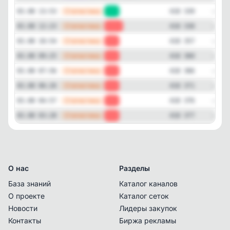
—
Статистика
03.08 13:53
+1
418 339
—
Статистика
03.08 12:23
-19
418 338
—
Статистика
03.08 10:54
-3
418 357
—
Статистика
03.08 09:25
-6
418 360
—
Статистика
03.08 07:56
-5
418 366
—
Статистика
03.08 06:26
-5
418 371
—
Статистика
03.08 04:57
-1
418 376
—
Статистика
03.08 03:28
-1
418 377
О нас
Разделы
База знаний
Каталог каналов
О проекте
Каталог сеток
Новости
Лидеры закупок
Контакты
Биржа рекламы