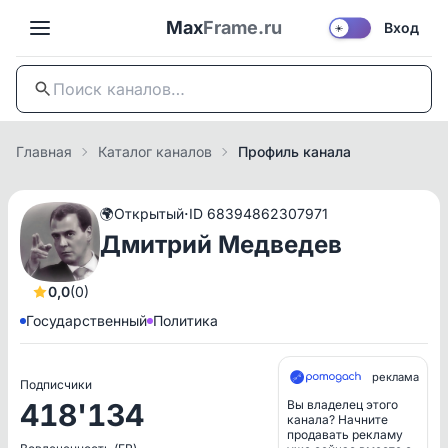
Max
Frame.ru
Вход
☀️
Главная
Каталог каналов
Профиль канала
·
🌍
Открытый
ID 68394862307971
Дмитрий Медведев
0,0
(0)
Государственный
Политика
реклама
Подписчики
418'134
Вы владелец этого
канала? Начните
продавать рекламу