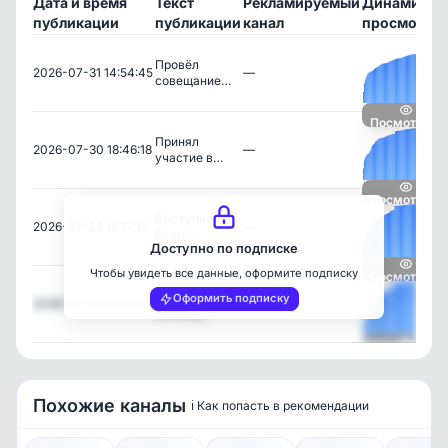
Дата и время
Текст
Рекламируемый
Динамика
публикации
публикации
канал
просмотро
Провёл
2026-07-31 14:54:45
—
совещание…
Посмотреть
Принял
2026-07-30 18:46:18
—
участие в…
Посмотреть
Выступил на
2026-07-29 18:17:15
—
Всер…
Доступно по подписке
Чтобы увидеть все данные, оформите подписку
Посмотреть
Заседание
Оформить подписку
2026-07-28 21:55:33
—
межвед…
Посмотреть
Похожие каналы
ℹ️ Как попасть в рекомендации