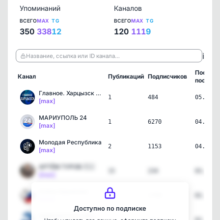
Упоминаний
Каналов
ВСЕГО
MAX
TG
ВСЕГО
MAX
TG
350
338
12
120
111
9
ℹ️
Название, ссылка или ID канала…
Послед
Канал
Публикаций
Подписчиков
пост
Главное. Харцызск (Корпу…
1
484
05.08.2
[max]
МАРИУПОЛЬ 24
1
6270
04.08.2
[max]
Молодая Республика
2
1153
04.08.2
[max]
АРТЁМ ТУРОВ 🇷🇺
15
234
03.08.2
[max]
Алёна Аршинова
5
1799
02.08.2
[max]
Доступно по подписке
ЕДИНАЯ РОССИЯ | ТВЕРСКАЯ…