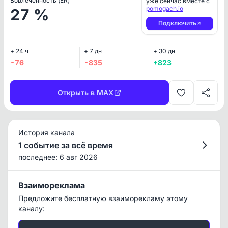
Вовлеченность (ER)
уже сейчас вместе с
pomogach.io
27 %
Подключить
+ 24 ч
+ 7 дн
+ 30 дн
-76
-835
+823
Открыть в MAX
История канала
1 событие за всё время
последнее: 6 авг 2026
Взаимореклама
Предложите бесплатную взаиморекламу этому
каналу: