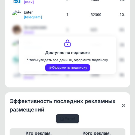
[max]
Enter
1
52300
10.06.2
[telegram]
За кулисами
1
625
03.06.2
[max]
Enter
1
52000
18.05.2
[telegram]
Доступно по подписке
Театр Камала
1
2555
06.04.2
Чтобы увидеть все данные, оформите подписку
[max]
Оформить подписку
Минкультуры Татарстана
1
1450
06.04.2
[max]
Эффективность последних рекламных
размещений
Excel
Кто реклам.
Кого реклам.