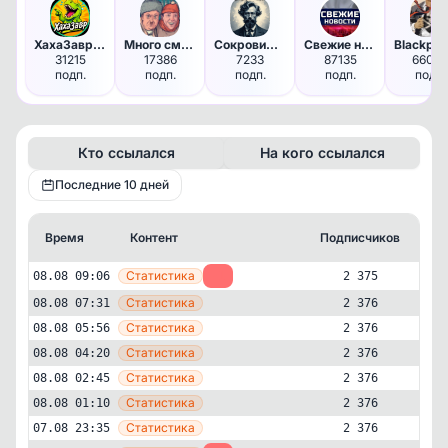
ХахаЗавр | Юмор
Много смеха, вот потеха! | Юм…
Сокровищница мыслей | Цитаты …
Свежие новости
31215
17386
7233
87135
66065
подп.
подп.
подп.
подп.
подп.
Кто ссылался
На кого ссылался
Последние 10 дней
Время
Контент
Подписчиков
Кт
—
Статистика
08.08 09:06
-1
2 375
—
Статистика
08.08 07:31
2 376
—
Статистика
08.08 05:56
2 376
—
Статистика
08.08 04:20
2 376
—
Статистика
08.08 02:45
2 376
—
Статистика
08.08 01:10
2 376
—
Статистика
07.08 23:35
2 376