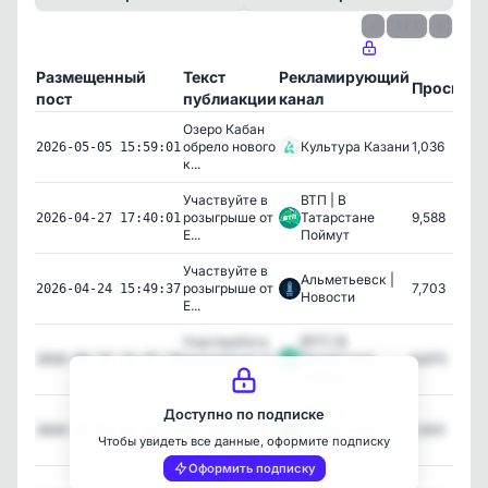
‹
1 / 1
›
Размещенный
Текст
Рекламирующий
Просмот
пост
публиакции
канал
Озеро Кабан
обрело нового
Культура Казани
1,036
2026-05-05 15:59:01
к...
Участвуйте в
ВТП | В
розыгрыше от
Татарстане
9,588
2026-04-27 17:40:01
E...
Поймут
Участвуйте в
Альметьевск |
розыгрыше от
7,703
2026-04-24 15:49:37
Новости
E...
Участвуйте в
ВТП | В
розыгрыше от
Татарстане
9,670
2026-04-24 14:47:19
E...
Поймут
Дарим билеты
ВТП | В
Доступно по подписке
на спектакли
Татарстане
1,505
2026-04-06 16:41:13
Чтобы увидеть все данные, оформите подписку
в...
Поймут
Оформить подписку
Дарим билеты