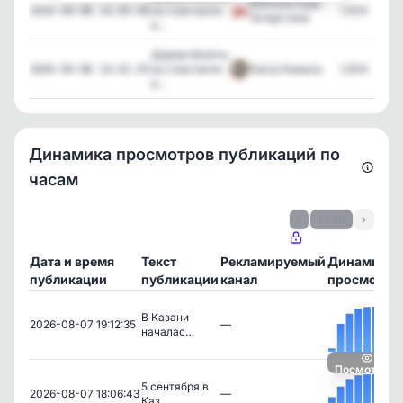
Минкультуры
на спектакли
1,504
2026-04-06 14:45:58
Татарстана
в...
Дарим билеты
на спектакли
Театр Камала
1,504
2026-04-06 14:41:35
в...
Динамика просмотров публикаций по
часам
‹
1 / 20
›
Дата и время
Текст
Рекламируемый
Динамика
публикации
публикации
канал
просмотро
В Казани
2026-08-07 19:12:35
—
началас…
Посмотреть
5 сентября в
2026-08-07 18:06:43
—
Каз…