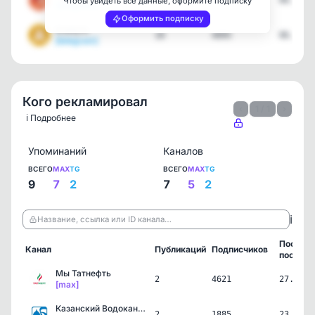
23
7702
06.08.2
Чтобы увидеть все данные, оформите подписку
[telegram]
Оформить подписку
Елабуга
18
4095
06.08.2
[telegram]
Кого рекламировал
‹
1 / 1
›
ℹ️ Подробнее
Упоминаний
Каналов
ВСЕГО
MAX
TG
ВСЕГО
MAX
TG
9
7
2
7
5
2
ℹ️
Название, ссылка или ID канала…
Послед
Канал
Публикаций
Подписчиков
пост
Мы Татнефть
2
4621
27.07.2
[max]
Казанский Водоканал
2
1885
23.06.2