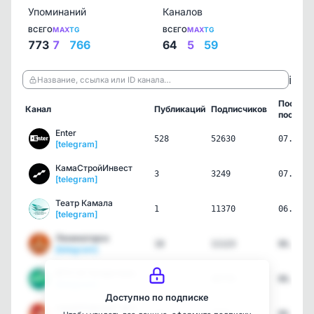
Упоминаний
Каналов
ВСЕГО
MAX
TG
ВСЕГО
MAX
TG
773
7
766
64
5
59
ℹ️
Название, ссылка или ID канала…
Послед
Канал
Публикаций
Подписчиков
пост
Enter
528
52630
07.08.2
[telegram]
КамаСтройИнвест
3
3249
07.08.2
[telegram]
Театр Камала
1
11370
06.08.2
[telegram]
Лениногорск
18
11123
06.08.2
[telegram]
ВТП | В Татарстане Поймут
37
40759
06.08.2
[telegram]
Доступно по подписке
НАБЕРЕЖНЫЕ ЧЕЛНЫ ОНЛАЙН