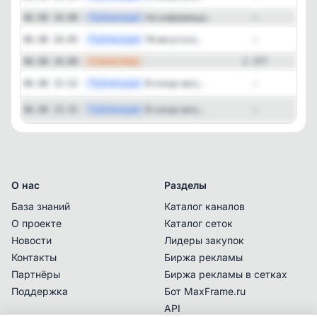
—
Публикация
На информаци...
06.08 16:08
—
Публикация
[tel
19 августа в...
06.08 16:05
—
—
Статистика
06.08 16:00
2 377
Публикация
[tel
В конце авгу...
06.08 15:52
—
Публикация
[tel
В конце авгу...
06.08 15:52
—
О нас
Разделы
База знаний
Каталог каналов
О проекте
Каталог сеток
Новости
Лидеры закупок
Контакты
Биржа рекламы
Партнёры
Биржа рекламы в сетках
Поддержка
Бот MaxFrame.ru
API