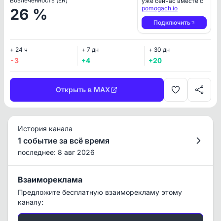
Вовлеченность (ER)
уже сейчас вместе с
pomogach.io
26 %
Подключить
+ 24 ч
+ 7 дн
+ 30 дн
-3
+4
+20
Открыть в MAX
История канала
1 событие за всё время
последнее: 8 авг 2026
Взаимореклама
Предложите бесплатную взаиморекламу этому
каналу: