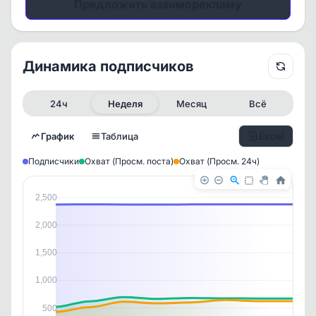
Предложить взаиморекламу
Динамика подписчиков
24ч
Неделя
Месяц
Всё
Excel
График
Таблица
Подписчики
Охват (Просм. поста)
Охват (Просм. 24ч)
2,500
2,000
1,500
1,000
500
✕
✕
✕
✕