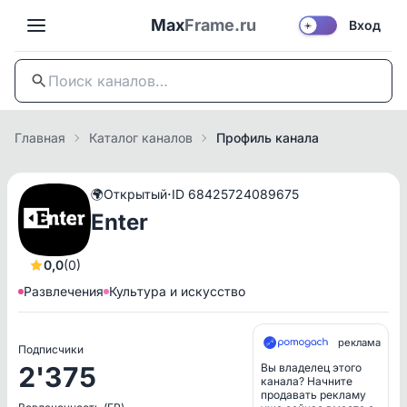
Max
Frame.ru
Вход
☀️
Главная
Каталог каналов
Профиль канала
·
🌍
Открытый
ID 68425724089675
Enter
0,0
(0)
Развлечения
Культура и искусство
реклама
Подписчики
2'375
Вы владелец этого
канала? Начните
продавать рекламу