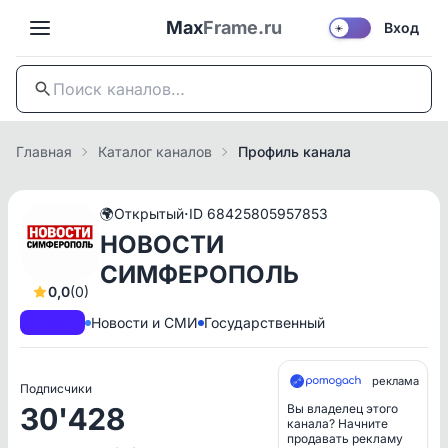
Max
Frame.ru
Вход
☀️
Главная
Каталог каналов
Профиль канала
·
🌍
Открытый
ID 68425805957853
НОВОСТИ
СИМФЕРОПОЛЬ
0,0
(0)
A+
РКН
Новости и СМИ
Государственный
реклама
Подписчики
30'428
Вы владелец этого
канала? Начните
продавать рекламу