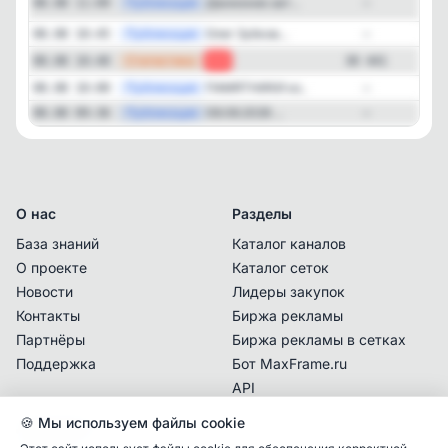
Публикация
[te
Движение авт...
08.08 11:09
—
—
Публикация
​Олег Зубков...
08.08 10:45
—
—
Статистика
08.08 10:40
-1
30 441
—
Публикация
ПАМЯТНИКИ из...
08.08 10:00
—
—
Публикация
08.08.2026 ...
08.08 09:36
—
О нас
Разделы
База знаний
Каталог каналов
О проекте
Каталог сеток
Новости
Лидеры закупок
Контакты
Биржа рекламы
Партнёры
Биржа рекламы в сетках
Поддержка
Бот MaxFrame.ru
API
🍪 Мы используем файлы cookie
Документы