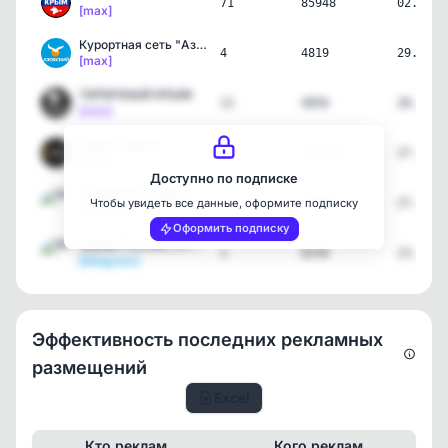
71
85948
02.08.2
[max]
Курортная сеть "Азовский…
4
4819
29.07.2
[max]
ТИПИЧНЫЙ КРЫМ
12
4856
28.07.2
[max]
Радио Sputnik
1
119450
27.07.2
[max]
Доступно по подписке
ГАДЖЕТЫ_СМАРТФОНЫ📲🎧⌚️
1
31000
27.07.2
Чтобы увидеть все данные, оформите подписку
[telegram]
Оформить подписку
Храмы России | Строим Хр…
1
8250
23.07.2
[telegram]
Эффективность последних рекламных
размещений
Excel
Кто реклам.
Кого реклам.