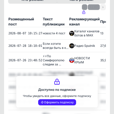
‹
1 / 47
›
Размещенный
Текст
Рекламирующий
Просм
пост
публиакции
канал
Каталог каналов
новости 4 пост
13
2026-08-07 10:15:27
ботов в MAX
Если хотите
Радио Sputnik
27,647
2026-07-28 18:10:01
всегда быть в к...
⚡⚡По
НОВОСТИ
Симферополю
35,903
2026-07-26 23:48:52
КРЫМ
следим за ...
⚡️⚡️⚡️Подробности
ТИПИЧНЫЙ
33,010
2026-07-24 07:58:42
о сортиро...
КРЫМ
⚡️⚡️⚡️Подробности
НОВОСТИ
33,026
2026-07-24 07:58:01
о сортиро...
КРЫМ
Доступно по подписке
Чтобы увидеть все данные, оформите подписку
Над городами
НОВОСТИ
Крыма
37,476
2026-07-24 00:03:30
Оформить подписку
КРЫМ
работает...