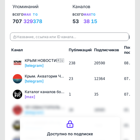
Упоминаний
Каналов
ВСЕГО
MAX
TG
ВСЕГО
MAX
TG
707
329
378
53
38
15
ℹ️
Название, ссылка или ID канала…
Послед
Канал
Публикаций
Подписчиков
пост
КРЫМ НОВОСТИ🇷🇺
238
20590
08.08.2
[telegram]
Крым. Акватория Чёрного …
23
12364
07.08.2
[telegram]
Каталог каналов ботов в …
1
35
07.08.2
[max]
ЧП СЕВАСТОПОЛЬ 🆘
28
10585
05.08.2
[telegram]
ЧП СИМФЕРОПОЛЬ
31
7084
05.08.2
[telegram]
Доступно по подписке
НОВОСТИ КРЫМ