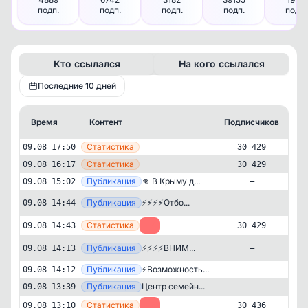
подп.
подп.
подп.
подп.
подп.
Кто ссылался
На кого ссылался
Последние 10 дней
Время
Контент
Подписчиков
К
—
Статистика
09.08 17:50
30 429
—
Статистика
09.08 16:17
30 429
—
Публикация
👊 В Крыму д...
09.08 15:02
—
Публикация
[te
⚡️⚡️⚡️⚡️Отбо...
09.08 14:44
—
—
Статистика
09.08 14:43
-7
30 429
Публикация
[te
⚡️⚡️⚡️⚡️ВНИМ...
09.08 14:13
—
—
Публикация
⚡Возможность...
09.08 14:12
—
—
Публикация
Центр семейн...
09.08 13:39
—
Новости и СМИ
Государственный
✕
—
Статистика
09.08 13:10
-2
30 436