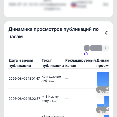
❗❗❗По
НОВОСТИ
Симферополю
34,832
2026-07-23 23:51:12
КРЫМ
следим за...
Динамика просмотров публикаций по
часам
‹
1 / 47
›
Дата и время
Текст
Рекламируемый
Динамика
публикации
публикации
канал
просмотр
Коттеджные
2026-08-09 18:01:47
—
лифты…
Посмотрет
👊 В Крыму
2026-08-09 15:02:37
—
девушк…
Посмотрет
⚡Возможность