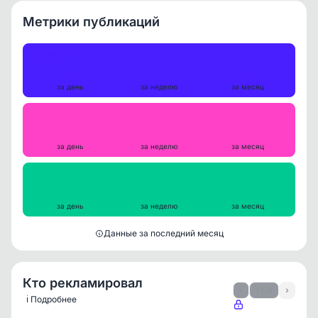
Метрики публикаций
Публикации
32
200
814
за день
за неделю
за месяц
Репосты
0
1
6
за день
за неделю
за месяц
Просмотры на пост
7887
8389
9474
за день
за неделю
за месяц
Данные за последний месяц
Кто рекламировал
‹
1 / 8
›
ℹ️ Подробнее