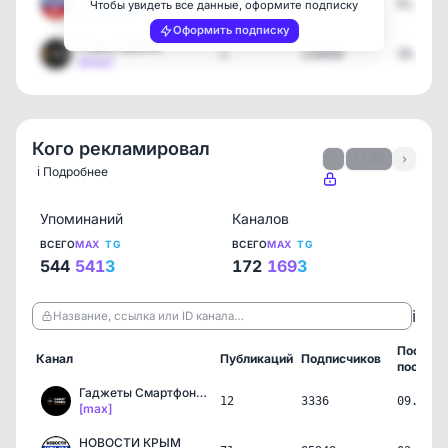
27
94469
01.08.2
Чтобы увидеть все данные, оформите подписку
[telegram]
Оформить подписку
Радио Sputnik
1
119450
28.07.2
[max]
Кого рекламировал
‹
1 / 25
›
ℹ️ Подробнее
Упоминаний
Каналов
ВСЕГО
MAX
TG
ВСЕГО
MAX
TG
544
541
3
172
169
3
ℹ️
Название, ссылка или ID канала…
Послед
Канал
Публикаций
Подписчиков
пост
Гаджеты Смартфоны📲⌚️💻
12
3336
09.08.2
[max]
НОВОСТИ КРЫМ