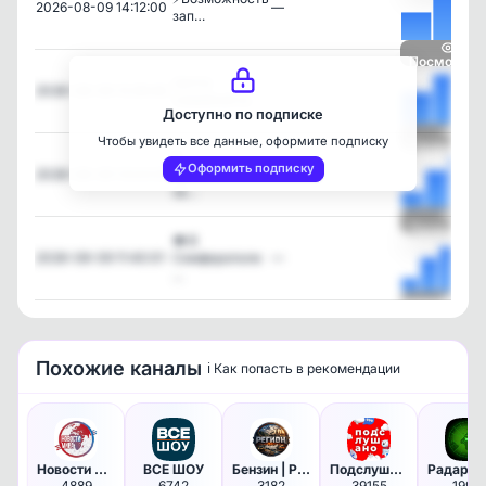
2026-08-09 14:12:00
—
зап…
Посмотрет
Центр
2026-08-09 13:39:46
—
семейной м…
Доступно по подписке
Чтобы увидеть все данные, оформите подписку
Посмотрет
В
Оформить подписку
2026-08-09 13:04:00
Симферополе
—
за…
Посмотрет
👁 В
2026-08-09 11:40:01
Симферополе
—
…
Посмотрет
Похожие каналы
ℹ️ Как попасть в рекомендации
Новости мира
ВСЕ ШОУ
Бензин | Регион 63 | Самара
Подслушано | Пермь
4889
6742
3182
39155
1997