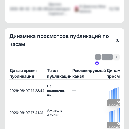
Друзья,
Я Девочка Мне
рекомендую
13,739
2026-08-02 15:00:09
можно
подписат...
Динамика просмотров публикаций по
часам
‹
1 / 2
›
Дата и время
Текст
Рекламируемый
Динамика
публикации
публикации
канал
просмотр
Наш
2026-08-07 19:23:44
подписчик
—
на…
Посмотрет
⚡️Житель
2026-08-07 17:41:31
—
Алупки …
Посмотрет