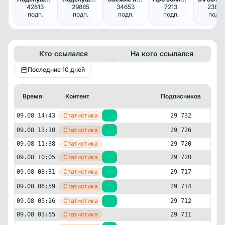
42813
29885
34653
7213
23877
подп.
подп.
подп.
подп.
подп.
Кто ссылался
На кого ссылался
Последние 10 дней
Время
Контент
Подписчиков
Кт
—
Статистика
09.08 14:43
+6
29 732
—
Статистика
09.08 13:10
+6
29 726
—
Статистика
09.08 11:38
29 720
—
Статистика
09.08 10:05
+3
29 720
—
Статистика
09.08 08:31
+3
29 717
—
Статистика
09.08 06:59
+2
29 714
—
Статистика
09.08 05:26
+1
29 712
—
Статистика
09.08 03:55
29 711
Политика
Новости и СМИ