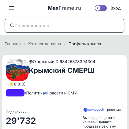
Max
Frame.ru
Вход
☀️
Главная
Каталог каналов
Профиль канала
·
🌍
Открытый
ID 68425878394304
Крымский СМЕРШ
0,0
(0)
A+
РКН
Политика
Новости и СМИ
реклама
Подписчики
29'732
Вы владелец этого
канала? Начните
продавать рекламу