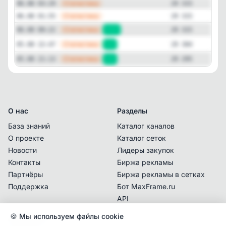
—
Статистика
06.08 03:29
29 315
—
Статистика
06.08 01:55
29 315
—
Статистика
06.08 00:22
+11
29 315
—
Статистика
05.08 22:47
+9
29 304
—
Статистика
05.08 21:13
+7
29 295
О нас
Разделы
База знаний
Каталог каналов
О проекте
Каталог сеток
Новости
Лидеры закупок
Контакты
Биржа рекламы
Партнёры
Биржа рекламы в сетках
Поддержка
Бот MaxFrame.ru
API
🍪 Мы используем файлы cookie
Документы