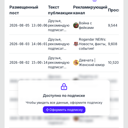
Размещенный
Текст
Рекламирующий
Просмот
пост
публиакции
канал
Друзья,
Война с
рекомендую
9,544
2026-08-05 13:00:06
фейками
подписат...
Друзья,
Rogandar NEWs:
рекомендую
Новости, факты,
9,608
2026-08-03 14:06:01
подписат...
события!
Друзья,
Девчата |
рекомендую
10,520
2026-08-02 15:00:14
Женский юмор
подписат...
Друзья,
Рецепты от
рекомендую
Натальи
7,422
2026-08-02 15:00:11
подписат...
Шишкиной !
Друзья,
Доступно по подписке
рекомендую
Раневская.LIVE
45,332
2026-08-02 15:00:12
Чтобы увидеть все данные, оформите подписку
подписат...
Оформить подписку
Друзья,
Мы из СССР |
рекомендую
19,645
2026-08-02 15:00:10
История
подписат...