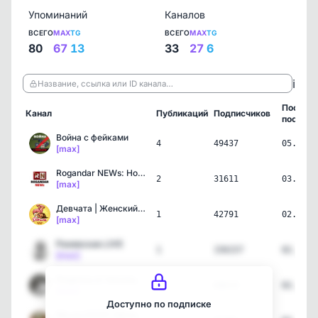
Упоминаний
Каналов
ВСЕГО
MAX
TG
ВСЕГО
MAX
TG
80
67
13
33
27
6
ℹ️
Название, ссылка или ID канала…
Послед
Канал
Публикаций
Подписчиков
пост
Война с фейками
4
49437
05.08.2
[max]
Rogandar NEWs: Новости, …
2
31611
03.08.2
[max]
Девчата | Женский юмор
1
42791
02.08.2
[max]
Раневская.LIVE
1
156157
02.08.2
[max]
Рецепты от Натальи Шишки…
1
60619
02.08.2
[max]
Доступно по подписке
Мы из СССР | История