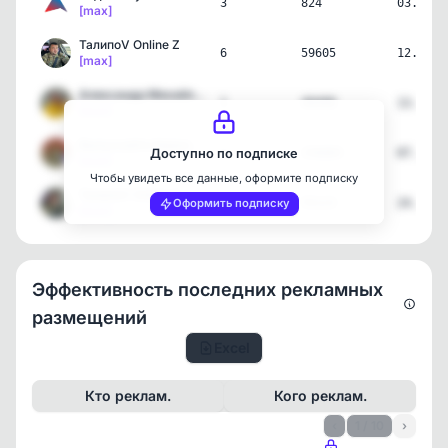
3
824
03.08.2
[max]
ТалипоV Online Z
6
59605
12.07.2
[max]
Александр Михайленко
1
40490
13.04.2
[max]
Выпускайте КракенаZ! Нов…
1
156065
07.04.2
Доступно по подписке
[max]
Чтобы увидеть все данные, оформите подписку
ТалипоV Online Z
2
55123
24.11.2
Оформить подписку
[max]
Эффективность последних рекламных
размещений
Excel
Кто реклам.
Кого реклам.
‹
1 / 10
›