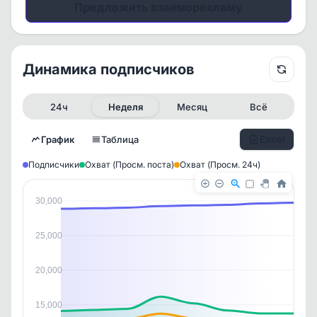
Предложить взаиморекламу
Динамика подписчиков
24ч
Неделя
Месяц
Всё
Excel
График
Таблица
Подписчики
Охват (Просм. поста)
Охват (Просм. 24ч)
30,000
25,000
20,000
15,000
✕
✕
✕
✕