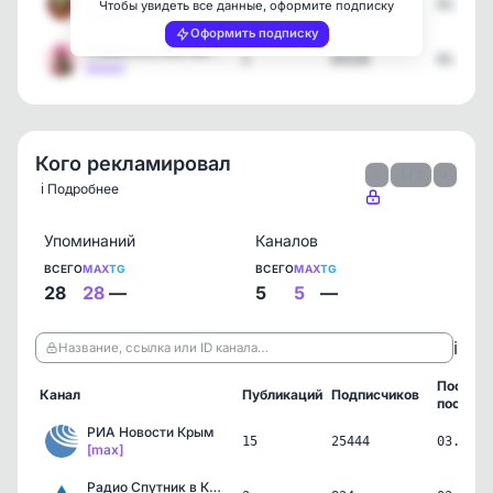
1
93291
02.08.2
Чтобы увидеть все данные, оформите подписку
[max]
Оформить подписку
Я Девочка Мне можно
1
64326
02.08.2
[max]
Кого рекламировал
‹
1 / 1
›
ℹ️ Подробнее
Упоминаний
Каналов
ВСЕГО
MAX
TG
ВСЕГО
MAX
TG
28
28
—
5
5
—
ℹ️
Название, ссылка или ID канала…
Послед
Канал
Публикаций
Подписчиков
пост
РИА Новости Крым
15
25444
03.08.2
[max]
Радио Спутник в Крыму