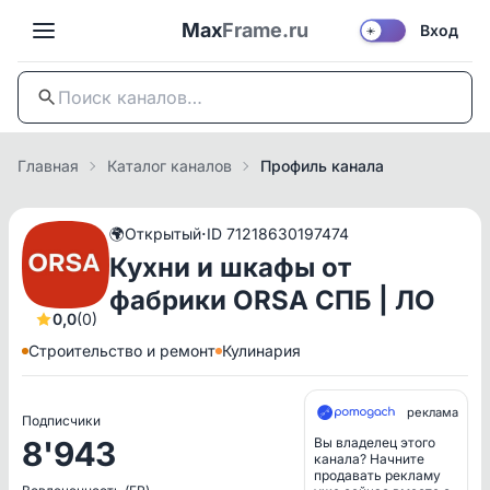
Max
Frame.ru
Вход
☀️
Главная
Каталог каналов
Профиль канала
·
🌍
Открытый
ID 71218630197474
Кухни и шкафы от
фабрики ORSA СПБ | ЛО
0,0
(0)
Строительство и ремонт
Кулинария
реклама
Подписчики
8'943
Вы владелец этого
канала? Начните
продавать рекламу