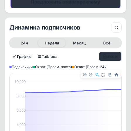
Предложить взаиморекламу
Динамика подписчиков
24ч
Неделя
Месяц
Всё
Excel
График
Таблица
Подписчики
Охват (Просм. поста)
Охват (Просм. 24ч)
10,000
8,000
6,000
✕
✕
✕
✕
4,000
История канала