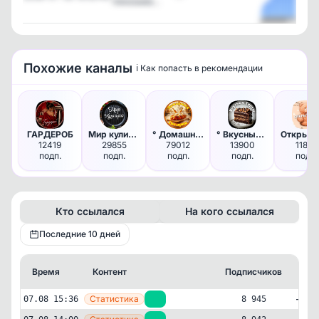
показыва…
Посмотреть
Похожие каналы
ℹ️ Как попасть в рекомендации
ГАРДЕРОБ
Мир кулинарии
° Домашняя Пекарня °
° Вкусные Торты °
12419
29855
79012
13900
11827
подп.
подп.
подп.
подп.
подп.
Кто ссылался
На кого ссылался
Последние 10 дней
Время
Контент
Подписчиков
Кт
—
Статистика
07.08 15:36
+3
8 945