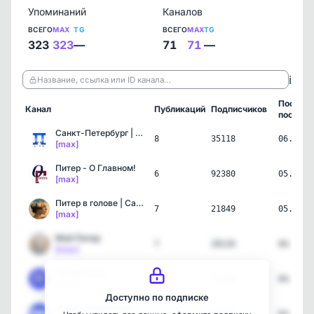
Упоминаний
Каналов
ВСЕГО
MAX
TG
ВСЕГО
MAX
TG
323
323
—
71
71
—
ℹ️
Название, ссылка или ID канала…
Послед
Канал
Публикаций
Подписчиков
пост
Санкт-Петербург | Питер …
8
35118
06.08.2
[max]
Питер - О Главном!
6
92380
05.08.2
[max]
Питер в голове | Санкт-П…
7
21849
05.08.2
[max]
Мой Питер
7
28126
04.08.2
[max]
Питер online
6
75286
04.08.2
[max]
Доступно по подписке
Питер на максималках. Са…