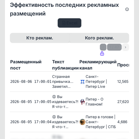
Эффективность последних рекламных
размещений
Excel
Кто реклам.
Кого реклам.
‹
1 / 47
›
Размещенный
Текст
Рекламирующий
Просмот
пост
публиакции
канал
Странная
Санкт-
привычка…
Петербург |
12,565
2026-08-06 17:00:01
Заметил...
Питер Live
😡 Вы
Питер - О
издеваетесь?!
27,620
2026-08-05 17:00:05
Главном!
Я что-т...
😡 Вы
Питер в голове |
издеваетесь?!
Санкт-
4,686
2026-08-05 17:00:04
Я что-т...
Петербург | СПБ
😡 Вы