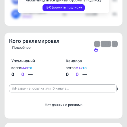
11
60340
03.08.2
Чтобы увидеть все данные, оформите подписку
[max]
Оформить подписку
Питер в курсе
11
111189
03.08.2
[max]
Кого рекламировал
‹
1 / 1
›
ℹ️ Подробнее
Упоминаний
Каналов
ВСЕГО
MAX
TG
ВСЕГО
MAX
TG
0
0
—
0
0
—
ℹ️
Название, ссылка или ID канала…
Нет данных о рекламе