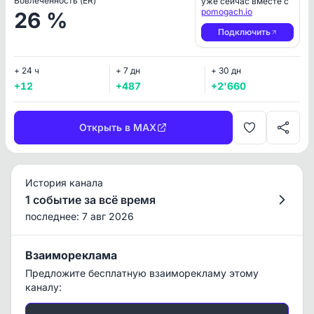
Вовлеченность (ER)
уже сейчас вместе с
pomogach.io
26 %
Подключить
+ 24 ч
+ 7 дн
+ 30 дн
+12
+487
+2'660
Открыть в MAX
История канала
1 событие за всё время
последнее: 7 авг 2026
Взаимореклама
Предложите бесплатную взаиморекламу этому
каналу: