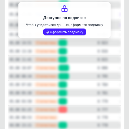
—
Статистика
05.08 18:00
+34
8 855
Публикация
[max
😡 Вы издева...
05.08 17:00
—
Доступно по подписке
Публикация
[max
Чтобы увидеть все данные, оформите подписку
😡 Вы издева...
05.08 17:00
—
Оформить подписку
—
Статистика
05.08 16:26
-2
8 821
—
Статистика
05.08 14:51
+7
8 823
—
Статистика
05.08 13:16
+1
8 816
—
Статистика
05.08 11:41
+9
8 815
—
Статистика
05.08 10:07
+11
8 806
—
Статистика
05.08 08:34
+11
8 795
—
Статистика
05.08 07:02
+3
8 784
—
Статистика
05.08 05:30
+2
8 781
—
Статистика
05.08 03:58
+2
8 779
—
Статистика
05.08 02:25
-1
8 777
—
Статистика
05.08 00:53
8 778
—
Статистика
04.08 23:21
+9
8 778