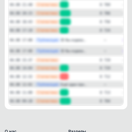
—
Статистика
04.08 21:48
+3
8 769
—
Статистика
04.08 20:15
+10
8 766
—
Статистика
04.08 18:43
+32
8 756
—
Статистика
04.08 17:10
+5
8 724
Публикация
[max
😡 Вы издева...
04.08 17:00
—
Публикация
[max
😡 Вы издева...
04.08 17:00
—
—
Статистика
04.08 15:37
8 719
—
Статистика
04.08 14:04
+7
8 719
—
Статистика
04.08 12:32
-1
8 712
—
Публикация
Ещё один при...
04.08 12:02
—
—
Статистика
04.08 11:00
+9
8 713
—
Статистика
04.08 09:28
+14
8 704
О нас
Разделы