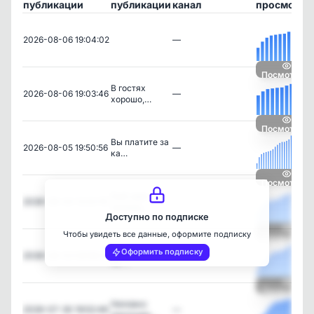
публикации
публикации
канал
просмотро
2026-08-06 19:04:02
—
Посмотреть
В гостях
2026-08-06 19:03:46
—
хорошо,…
Посмотреть
Вы платите за
2026-08-05 19:50:56
—
ка…
Посмотреть
Ещё один
2026-08-04 12:02:19
—
пример,…
Доступно по подписке
Чтобы увидеть все данные, оформите подписку
Посмотреть
Лето выходит
Оформить подписку
2026-08-03 09:58:31
—
на …
Посмотреть
Неловко
2026-07-30 19:52:49
—