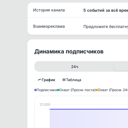
История канала
5 событий за всё вре
Взаимореклама
Предложите бесплатн
Динамика подписчиков
24ч
График
Таблица
Подписчики
Охват (Просм. поста)
Охват (Просм. 24
15,000
Исто
В этом
этим д
Войдите
, чтобы оста