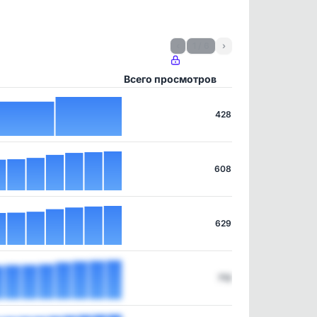
‹
1 / 6
›
Всего просмотров
428
608
629
712