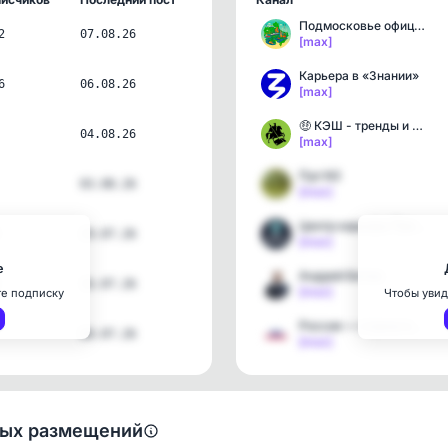
Подмосковье официально
2
07.08.26
[max]
Карьера в «Знании»
6
06.08.26
[max]
🤑 КЭШ - тренды и деньги
04.08.26
[max]
Пул N3
03.08.26
[max]
Центр карьеры Президентс…
29.07.26
[max]
е
Андрей Бетин
16.07.26
[max]
те подписку
Чтобы увид
Россия — страна возможно…
08.07.26
[max]
ных размещений