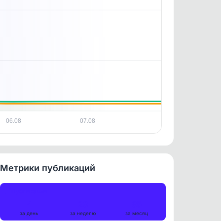
06.08
07.08
Метрики публикаций
Публикации
4
23
85
за день
за неделю
за месяц