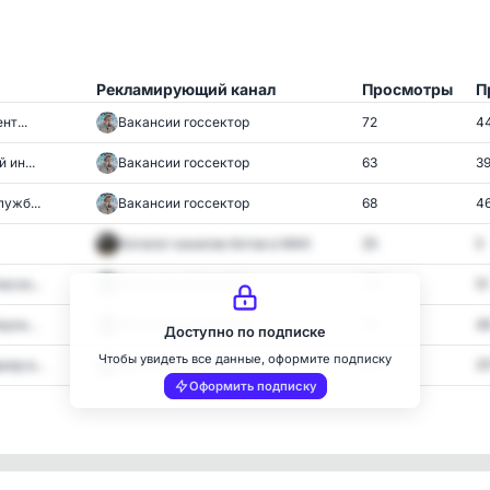
Рекламирующий канал
Просмотры
П
т...
Вакансии госсектор
72
4
 ин...
Вакансии госсектор
63
3
ужб...
Вакансии госсектор
68
4
Каталог каналов ботов в MAX
25
5
сно...
Вакансии госсектор
110
51
ука...
Вакансии госсектор
74
4
Доступно по подписке
Чтобы увидеть все данные, оформите подписку
ер в...
Вакансии госсектор
317
31
Оформить подписку