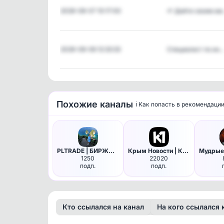
2026-08-07 10:17:00
🌱 Дайте своим а
2026-08-06 12:33:33
Специалист по ин
Похожие каналы
ℹ️ Как попасть в рекомендаци
PLTRADE | БИРЖА ОКСАНЫ | План…
Крым Новости | Крым
1250
22020
подп.
подп.
Кто ссылался на канал
На кого ссылался 