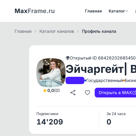
Max
Frame.ru
Главная
Каталог
Главная
Каталог каналов
Профиль канала
·
🌍
Открытый
ID 68426202685450
Эйчаргейт| 
Государственный
Бизн
A+
РКН
0,0
(0)
Открыть в MAX
Подписчики
За 24 часа
14'209
0