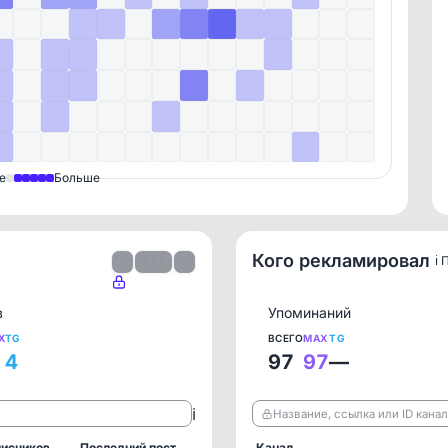
е
Больше
Кого рекламировал
ℹ️
‹
1 / 1
›
в
Упоминаний
X
TG
ВСЕГО
MAX
TG
4
97
97
—
ℹ️
Название, ссылка или ID кана
исчиков
Последний пост
Канал