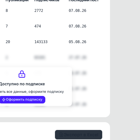
8
2772
07.08.26
7
474
07.08.26
20
143133
05.08.26
2
83101
27.07.26
6
278
14.07.26
Доступно по подписке
1
1740
11.07.26
еть все данные, оформите подписку
Оформить подписку
4
16181
11.07.26
Экспорт в Excel