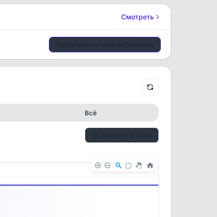
Смотреть
Предложить взаиморекламу
Всё
Экспорт в Excel
✕
✕
. По
ность