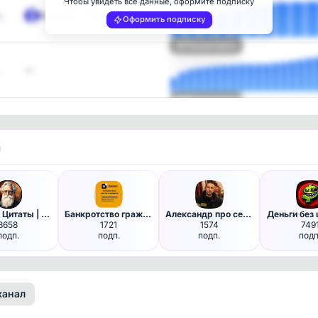
Чтобы увидеть все данные, оформите подписку
м…
Карьера в «Знании»
Оформить подписку
Посмотреть
…
—
Посмотреть
и
Мудрые Цитаты | Саморазвитие
Банкротство граждан РФ
Александр про семейные финансы
Деньги без
8658
1721
1574
749
подп.
подп.
подп.
подп
канал