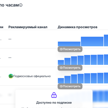
по часам
ии
Рекламируемый канал
Динамика просмотров
…
—
Посмотреть
…
—
Посмотреть
…
Подмосковье официально
Посмотреть
 …
—
Доступно по подписке
Посмотреть