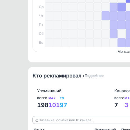
Ср
Чт
Пт
Сб
Вс
Меньш
Кто рекламировал
ℹ️ Подробнее
Упоминаний
Канало
ВСЕГО
MAX
TG
ВСЕГО
MA
198
101
97
7
3
Название, ссылка или ID канала…
Канал
Публикаций
Подп