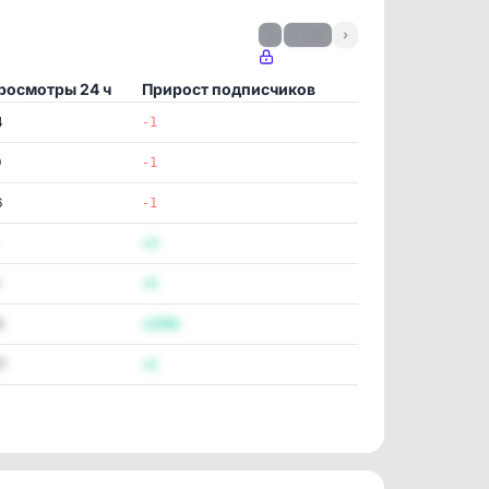
‹
1 / 15
›
росмотры 24 ч
Прирост подписчиков
4
-1
9
-1
6
-1
+3
+5
8
+2501
7
+1