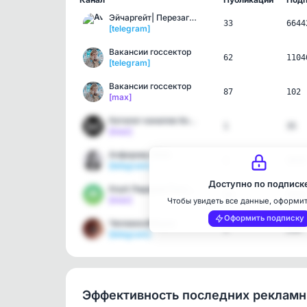
Эйчаргейт| Перезагрузка
33
6644
[telegram]
Вакансии госсектор
62
1104
[telegram]
Вакансии госсектор
87
102
[max]
Каталог каналов ботов в …
1
35
[max]
Алферова Юля
1
3839
[telegram]
Доступно по подписк
Клуб Лидеров России «Эль…
13
1018
[max]
Чтобы увидеть все данные, оформи
Оформить подписку
ЧеловекоМедиа
1
250
[telegram]
Эффективность последних реклам