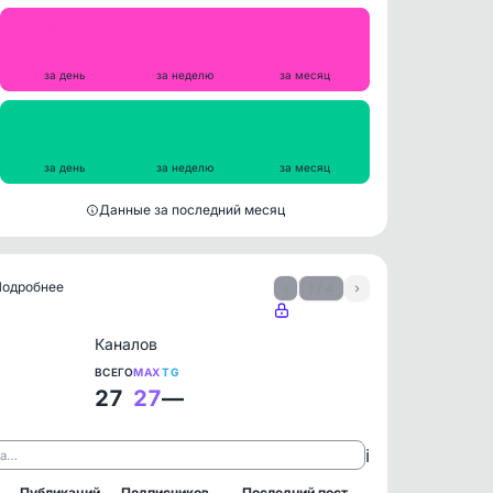
Репосты
1
4
14
за день
за неделю
за месяц
Просмотры на пост
942
967
938
за день
за неделю
за месяц
Данные за последний месяц
 Подробнее
‹
1 / 4
›
Каналов
ВСЕГО
MAX
TG
27
27
—
ℹ️
ла…
Публикаций
Подписчиков
Последний пост