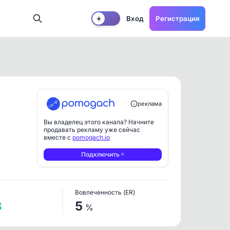
Вход
Регистрация
☀️
реклама
Вы владелец этого канала? Начните
продавать рекламу уже сейчас
вместе с
pomogach.io
Подключить
Вовлеченность (ER)
8
5
%