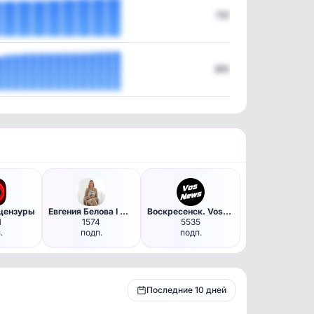
721
851
 цензуры
Евгения Белова I Масштаб в де…
Воскресенск. VosNews
1
1574
5535
.
подп.
подп.
Последние 10 дней