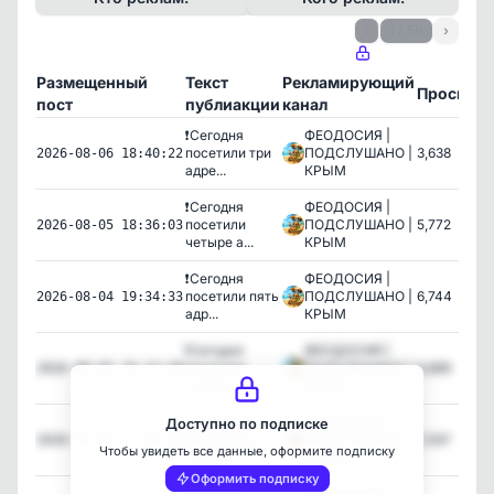
‹
1 / 59
›
Размещенный
Текст
Рекламирующий
Просмот
пост
публиакции
канал
❗️Сегодня
ФЕОДОСИЯ |
посетили три
ПОДСЛУШАНО |
3,638
2026-08-06 18:40:22
адре...
КРЫМ
❗️Сегодня
ФЕОДОСИЯ |
посетили
ПОДСЛУШАНО |
5,772
2026-08-05 18:36:03
четыре а...
КРЫМ
❗️Сегодня
ФЕОДОСИЯ |
посетили пять
ПОДСЛУШАНО |
6,744
2026-08-04 19:34:33
адр...
КРЫМ
❗️Сегодня
ФЕОДОСИЯ |
посетили
ПОДСЛУШАНО |
6,889
2026-08-03 16:13:29
пожилую ...
КРЫМ
💧Спасибо
ФЕОДОСИЯ |
Доступно по подписке
ребятам из
ПОДСЛУШАНО |
7,097
2026-08-03 12:20:20
Чтобы увидеть все данные, оформите подписку
компан...
КРЫМ
Оформить подписку
❗️Сегодня
ФЕОДОСИЯ |