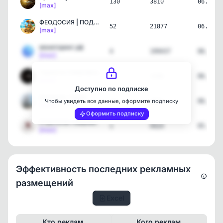
130
3810
06.08.2
[max]
ФЕОДОСИЯ | ПОДСЛУШАНО | …
52
21877
06.08.2
[max]
мониторинг.рф
4
199437
06.08.2
[max]
Гаджеты Смартфоны📲⌚️💻
15
3306
06.08.2
[max]
Доступно по подписке
Шелякин. Крым
23
1857
06.08.2
Чтобы увидеть все данные, оформите подписку
[max]
Оформить подписку
Стратегия Лаврова
1
9424
05.08.2
[max]
Эффективность последних рекламных
размещений
Excel
Кто реклам.
Кого реклам.