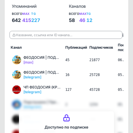
Упоминаний
Каналов
ВСЕГО
MAX
TG
ВСЕГО
MAX
TG
642
415
227
58
46
12
ℹ️
Название, ссылка или ID канала…
Послед
Канал
Публикаций
Подписчиков
пост
ФЕОДОСИЯ | ПОДСЛУШАНО | …
45
21877
06.08.2
[max]
ФЕОДОСИЯ | ПОДСЛУШАНО | …
16
25728
05.08.2
[telegram]
ЧП ФЕОДОСИЯ (КРЫМ)
127
45728
05.08.2
[telegram]
Подслушано | Приморский
2
1254
05.08.2
[telegram]
ZOV
22
240
05.08.2
[telegram]
Доступно по подписке
ЧП КЕРЧЬ | КРЫМ