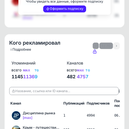
52
8136
04.08.2
Чтобы увидеть все данные, оформите подписку
[telegram]
Оформить подписку
Крыминфорум ZOV
7
18700
29.07.2
[max]
Кого рекламировал
‹
1 / 70
›
ℹ️ Подробнее
Упоминаний
Каналов
ВСЕГО
MAX
TG
ВСЕГО
MAX
TG
1145
1136
9
482
475
7
ℹ️
Название, ссылка или ID канала…
Послед
Канал
Публикаций
Подписчиков
пост
Дисциплина рынка
1
4994
06.08.2
[max]
Крым - путешествие по Та…