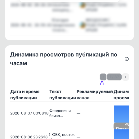
посетили
ПОДСЛУШАНО |
7,010
2026-08-02 20:16:33
женщину,...
КРЫМ
❗️Сегодня
ФЕОДОСИЯ |
продолжили
ПОДСЛУШАНО |
6,918
2026-08-01 18:59:42
точечн...
КРЫМ
Динамика просмотров публикаций по
часам
‹
1 / 87
›
Дата и время
Текст
Рекламируемый
Динамика
публикации
публикации
канал
просмотро
Феодосия и
2026-08-07 00:08:18
—
близл…
Посмотреть
❗️ ЮБК, восток
2026-08-06 23:26:18
—