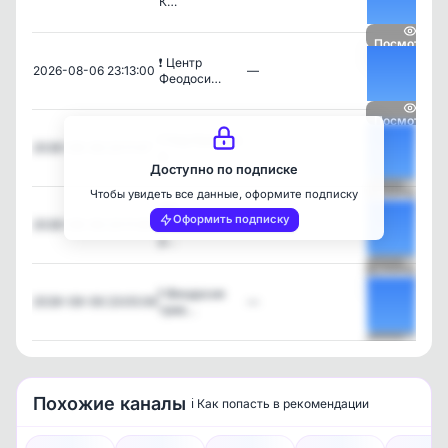
К…
Посмотреть
❗️ Центр
2026-08-06 23:13:00
—
Феодоси…
Посмотреть
❗️ Над Крымом
2026-08-06 23:11:47
—
и …
Доступно по подписке
Чтобы увидеть все данные, оформите подписку
Посмотреть
ЖК
Оформить подписку
2026-08-06 23:11:08
"Приморье",
—
р…
Посмотреть
❗️ Феодосия
2026-08-06 23:05:06
—
трев…
Посмотреть
Похожие каналы
ℹ️ Как попасть в рекомендации