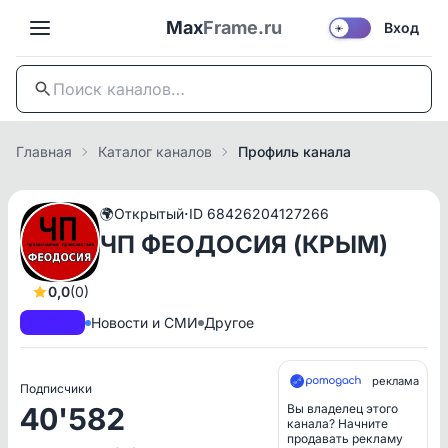
Max
Frame.ru
Вход
☀️
Главная
Каталог каналов
Профиль канала
·
🌍
Открытый
ID 68426204127266
ЧП ФЕОДОСИЯ (КРЫМ)
0,0
(0)
A+
РКН
Новости и СМИ
Другое
реклама
Подписчики
40'582
Вы владелец этого
канала? Начните
продавать рекламу