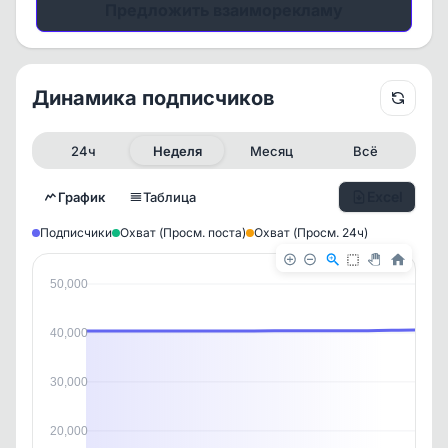
Предложить взаиморекламу
Динамика подписчиков
24ч
Неделя
Месяц
Всё
Excel
График
Таблица
Подписчики
Охват (Просм. поста)
Охват (Просм. 24ч)
50,000
40,000
30,000
20,000
✕
✕
✕
✕