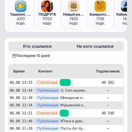
Ташкент, Узбекистан: Новости,…
ПОДРУГА
Новый ракурс
Банкротство граждан РФ
4313
11703
7623
1726
1426
подп.
подп.
подп.
подп.
подп.
Кто ссылался
На кого ссылался
Последние 10 дней
Время
Контент
Подписчиков
К
—
Статистика
06.08 23:55
+42
40 582
—
Публикация
💪 Сил нашим...
06.08 22:44
—
—
Публикация
❗️Феодосия и...
06.08 22:39
—
—
Публикация
❗️Крымский о...
06.08 22:34
—
—
Статистика
06.08 22:21
+2
40 540
—
Публикация
💃Пока в дом...
06.08 21:46
—
—
Публикация
Пусть бог бу...
06.08 21:20
—