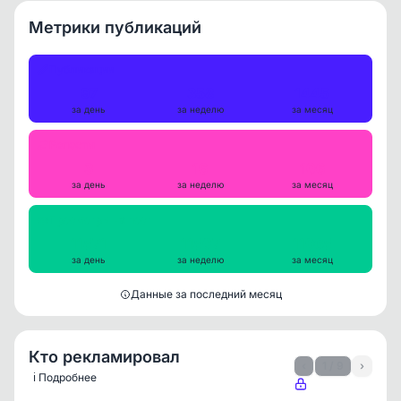
Метрики публикаций
Публикации
97
358
1445
за день
за неделю
за месяц
Репосты
3
16
106
за день
за неделю
за месяц
Просмотры на пост
11571
11507
11965
за день
за неделю
за месяц
Данные за последний месяц
Кто рекламировал
‹
1 / 9
›
ℹ️ Подробнее