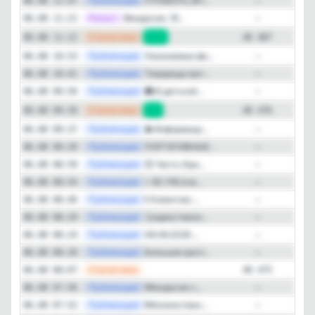
—
Публикация
‼ТРЕВОГА, ВН...
06.08 11:47
—
—
Репост
Феодосия, 19...
06.08 11:21
—
—
Статистика
06.08 11:12
+11
40 487
—
Публикация
Уважаемые фе...
06.08 10:53
—
—
Публикация
Товарищи мот...
06.08 10:41
—
—
Публикация
🏥 В детской...
06.08 09:56
—
—
Статистика
06.08 09:39
+1
40 476
—
Публикация
⛽ Информаци...
06.08 09:37
—
—
Публикация
ПОРТАТИВНЫЕ ...
06.08 09:20
—
—
Публикация
🚰 Часть Кры...
06.08 08:59
—
—
Публикация
⚡️ ВС РФ вче...
06.08 08:54
—
—
Публикация
❗️ Клиентам ...
06.08 08:46
—
—
Публикация
🥇единственн...
06.08 08:29
—
—
Публикация
06.08.2026 ...
06.08 08:24
—
—
Публикация
Большая расп...
06.08 08:20
—
—
Статистика
06.08 08:07
40 475
—
Публикация
❗️Феодосия с...
06.08 07:56
—
—
Публикация
❗️Множествен...
06.08 07:52
—