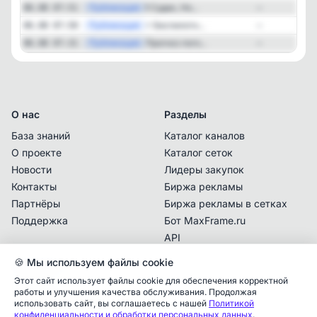
—
Публикация
❗️ Судак, Но...
06.08 07:51
—
—
Публикация
⚡️ Беспилотн...
06.08 07:50
—
—
Публикация
Прогноз пого...
06.08 07:31
—
О нас
Разделы
База знаний
Каталог каналов
О проекте
Каталог сеток
Новости
Лидеры закупок
Контакты
Биржа рекламы
Партнёры
Биржа рекламы в сетках
Поддержка
Бот MaxFrame.ru
API
🍪 Мы используем файлы cookie
Документы
Этот сайт использует файлы cookie для обеспечения корректной
Политика
работы и улучшения качества обслуживания. Продолжая
конфиденциальности
использовать сайт, вы соглашаетесь с нашей
Политикой
Аналитика упоминаний
✕
конфиденциальности и обработки персональных данных
.
Пользовательское