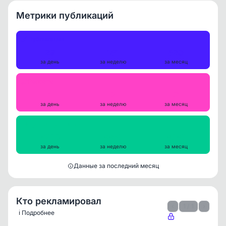
Метрики публикаций
Публикации
29
151
520
за день
за неделю
за месяц
Репосты
1
2
3
за день
за неделю
за месяц
Просмотры на пост
8209
8850
8680
за день
за неделю
за месяц
Данные за последний месяц
Кто рекламировал
‹
1 / 1
›
ℹ️ Подробнее