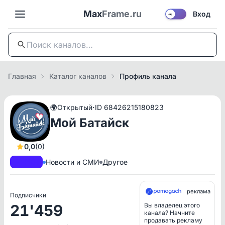
Max
Frame.ru
Вход
☀️
Главная
Каталог каналов
Профиль канала
·
🌍
Открытый
ID 68426215180823
Мой Батайск
0,0
(0)
A+
РКН
Новости и СМИ
Другое
реклама
Подписчики
21'459
Вы владелец этого
канала? Начните
продавать рекламу