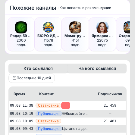
Похожие каналы
ℹ️ Как попасть в рекомендации
Радар 59 | Пермь
БЮРО ИДЕЙ
Мама-рукодельница | домашние …
Ярмарка тщеславия
2000
11578
4151
22075
6943
подп.
подп.
подп.
подп.
подп.
Кто ссылался
На кого ссылался
Последние 10 дней
Время
Контент
Подписчиков
К
—
Статистика
09.08 11:38
-2
21 459
—
Публикация
🤩Выиграйте ...
09.08 10:19
—
—
Статистика
09.08 10:05
21 461
—
Публикация
Цыгане на де...
09.08 09:43
—