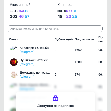
Упоминаний
Каналов
ВСЕГО
MAX
TG
ВСЕГО
MAX
TG
103
46
57
48
23
25
ℹ️
Название, ссылка или ID канала…
Послед
Канал
Публикаций
Подписчиков
пост
Аквапарк «Южный»
2
1650
08.08.2
[telegram]
Суши Wok Батайск
9
1380
08.08.2
[telegram]
Домашние полуфабрикаты
5
174
06.08.2
[telegram]
База отдыха «Белое озеро»
6
7750
06.08.2
[telegram]
Сервисный центр "Ай'маст…
5
96
01.08.2
[telegram]
Доступно по подписке
Математик Андрей