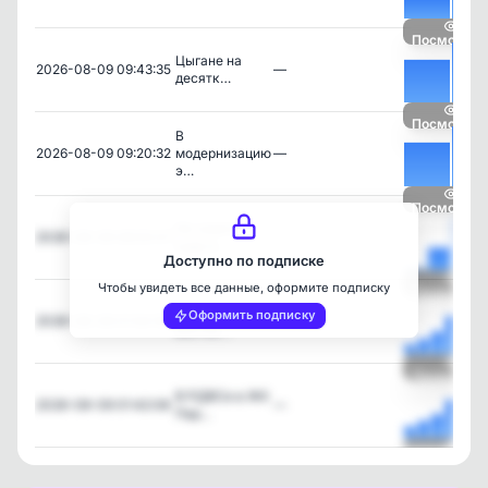
Посмотрет
Цыгане на
2026-08-09 09:43:35
—
десятк…
Посмотрет
В
2026-08-09 09:20:32
модернизацию
—
э…
Посмотрет
Не знаете
2026-08-09 08:00:07
—
куда б…
Доступно по подписке
Чтобы увидеть все данные, оформите подписку
Посмотрет
Мерцает к
Оформить подписку
2026-08-09 01:54:16
—
восток…
Посмотрет
В РДВСе в ЖК
2026-08-09 01:42:08
—
Пар…
Посмотрет