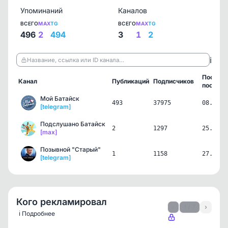
Упоминаний
Каналов
ВСЕГО
MAX
TG
ВСЕГО
MAX
TG
496
2
494
3
1
2
ℹ️
Название, ссылка или ID канала…
Послед
Канал
Публикаций
Подписчиков
пост
Мой Батайск
493
37975
08.08.2
[telegram]
Подслушано Батайск
2
1297
25.07.2
[max]
Позывной "Старый"
1
1158
27.06.2
[telegram]
Кого рекламировал
‹
1 / 7
›
ℹ️ Подробнее