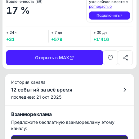
Вовлеченность (ER)
уже сейчас вместе с
pomogach.io
17 %
Подключить
+ 24 ч
+ 7 дн
+ 30 дн
+31
+579
+1'416
Открыть в MAX
История канала
12 событий за всё время
последнее: 21 окт 2025
Взаимореклама
Предложите бесплатную взаиморекламу этому
каналу: