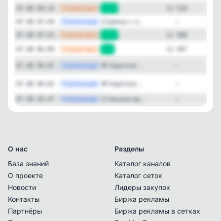
—
Статистика
07.08 09:16
+10
11 518
—
Публикация
Стрижка + о...
07.08 07:44
—
—
Статистика
07.08 07:43
+11
11 508
—
Статистика
07.08 06:09
+1
11 497
Публикация
[max
🌟 Короткая ...
07.08 06:02
—
Публикация
[max
🌟 Короткая ...
07.08 06:02
—
—
Публикация
Стильные ид...
07.08 05:47
—
О нас
Разделы
База знаний
Каталог каналов
О проекте
Каталог сеток
Новости
Лидеры закупок
Контакты
Биржа рекламы
Партнёры
Биржа рекламы в сетках