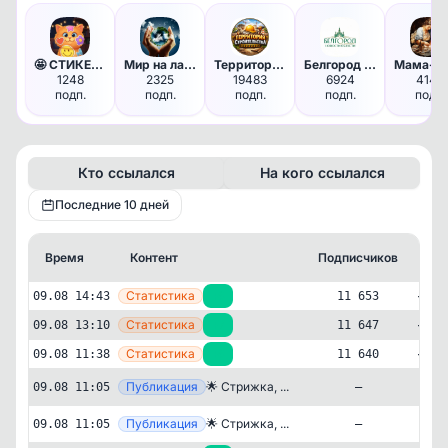
🤩 СТИКЕРЫ & ЭМОДЗИ
Мир на ладони
Территория Строительства
Белгород НОВОСТИ
1248
2325
19483
6924
4148
подп.
подп.
подп.
подп.
подп.
Кто ссылался
На кого ссылался
Последние 10 дней
Время
Контент
Подписчиков
Кт
—
Статистика
09.08 14:43
+6
11 653
—
Статистика
09.08 13:10
+7
11 647
—
Статистика
09.08 11:38
+6
11 640
Публикация
[max
🌟 Стрижка, ...
09.08 11:05
—
Публикация
[max
🌟 Стрижка, ...
09.08 11:05
—