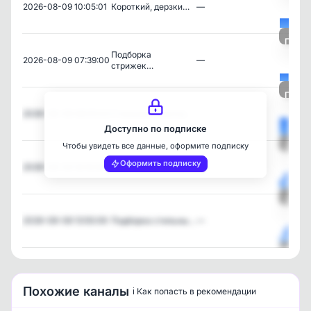
2026-08-09 10:05:01
Короткий, дерзки…
—
Посмо
Подборка
2026-08-09 07:39:00
—
стрижек…
Посмо
2026-08-09 06:05:02
Стильная коротка…
—
Доступно по подписке
Чтобы увидеть все данные, оформите подписку
Посмо
Оформить подписку
2026-08-08 18:16:56
Текстурированная…
—
Посмо
2026-08-08 13:55:09
Подборка стильны…
—
Посмо
Похожие каналы
ℹ️ Как попасть в рекомендации