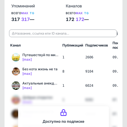
Упоминаний
Каналов
ВСЕГО
MAX
TG
ВСЕГО
MAX
TG
317
317
—
172
172
—
ℹ️
Название, ссылка или ID канала…
Послед
Канал
Публикаций
Подписчиков
пост
Путешествуй по миру: onl…
1
2606
09.08.2
[max]
Без кота жизнь не та
8
9104
09.08.2
[max]
Актуальные анекдоты
1
6024
09.08.2
[max]
Добрые открытки
1
8282
07.08.2
[max]
Народная магия ☀️ Примет…
4
13139
07.08.2
[max]
Доступно по подписке
Открытки и поздравления …