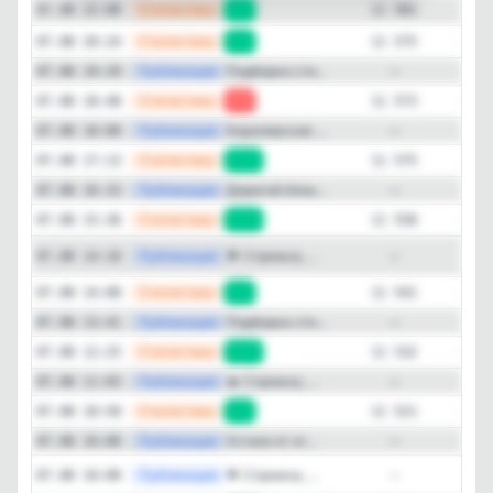
—
Статистика
07.08 22:00
+6
11 581
—
Статистика
07.08 20:24
+2
11 575
—
Публикация
Подборка сти...
07.08 19:29
—
—
Статистика
07.08 18:48
-2
11 573
—
Публикация
Королевская ...
07.08 18:00
—
—
Статистика
07.08 17:13
+17
11 575
—
Публикация
Дорогой блон...
07.08 16:33
—
—
Статистика
07.08 15:36
+17
11 558
Публикация
[max
🌟 Стрижка, ...
07.08 14:10
—
—
Статистика
07.08 14:00
+9
11 541
—
Публикация
Подборка сти...
07.08 13:41
—
—
Статистика
07.08 12:25
+11
11 532
—
Публикация
🔥 Стрижка, ...
07.08 11:03
—
—
Статистика
07.08 10:50
+3
11 521
—
Публикация
Устали от ог...
07.08 10:00
—
Публикация
[max
🌟 Стрижка, ...
07.08 10:00
—