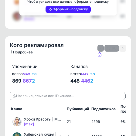
15
11329
07.08.2
Чтобы увидеть все данные, оформите подписку
[max]
Оформить подписку
МОДНЫЙ МАНИКЮР НОГТИ
14
8810
07.08.2
[max]
Кого рекламировал
‹
1 / 66
›
ℹ️ Подробнее
Упоминаний
Каналов
ВСЕГО
MAX
TG
ВСЕГО
MAX
TG
869
867
2
448
446
2
ℹ️
Название, ссылка или ID канала…
Послед
Канал
Публикаций
Подписчиков
пост
Уроки Красоты | Макияж |…
21
4596
08.08.2
[max]
Узбекская кухня | Рецепты