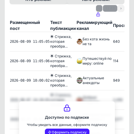
‹
1 / 43
›
Размещенный
Текст
Рекламирующий
Просмот
пост
публиакции
канал
🌟 Стрижка,
Без кота жизнь
которая
640
2026-08-09 11:05:05
не та
преобра...
🌟 Стрижка,
Путешествуй по
которая
114
2026-08-09 11:05:06
миру: online
преобра...
🌟 Стрижка,
Актуальные
которая
949
2026-08-09 10:00:02
анекдоты
преобра...
🌟 Стрижка,
Добрые
которая
2,490
2026-08-07 14:10:01
открытки
преобра...
🌟 Стрижка,
Народная магия
Доступно по подписке
которая
☀️ Приметы |
2,077
2026-08-07 10:00:08
преобра...
Шепотки
Чтобы увидеть все данные, оформите подписку
Оформить подписку
🌟 Короткая
МОДНЫЙ