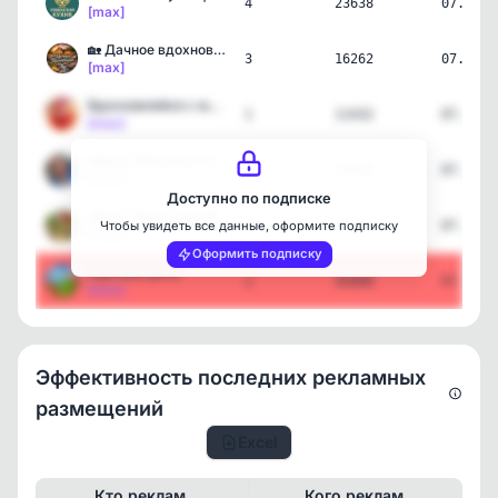
4
23638
07.08.2
[max]
🏡 Дачное вдохновение | C…
3
16262
07.08.2
[max]
Вдохновляйся с юмором
1
11432
07.08.2
[max]
Мода | Макияж| Стиль
17
22359
07.08.2
[max]
Доступно по подписке
Дача | Дом | Сад |Огород🌳
12
8188
07.08.2
Чтобы увидеть все данные, оформите подписку
[max]
Оформить подписку
Удачная дача
1
45890
07.08.2
[max]
Эффективность последних рекламных
размещений
Excel
Кто реклам.
Кого реклам.