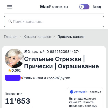
Max
Frame.ru
Вход
☀️
Главная
Каталог каналов
Профиль канала
·
🌍
Открытый
ID 68426239844374
Стильные Стрижки |
Прически | Окрашивание
0,0
(0)
A+
РКН
Стиль жизни и хобби
Другое
реклама
Подписчики
11'653
Вы владелец этого
канала? Начните
продавать рекламу