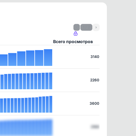
‹
1 / 2
›
Всего просмотров
3140
2260
3600
2169