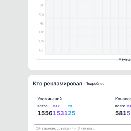
Вт
Ср
Чт
Пт
Сб
Вс
Меньш
Кто рекламировал
ℹ️ Подробнее
Упоминаний
Канало
ВСЕГО
MAX
TG
ВСЕГО
M
1556
1531
25
581
5
Название, ссылка или ID канала…