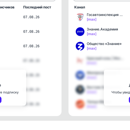
исчиков
Последний пост
Канал
Госавтоинспекция России
07.08.26
[max]
Знание.Академия
07.08.26
[max]
Общество «Знание»
07.08.26
[max]
Красный конь | Институт …
07.08.26
[max]
Минпросвещения России
04.08.26
[max]
е
Вестник Киберполиции Рос…
04.08.26
[max]
те подписку
Чтобы увид
Лапша Медиа
04.08.26
[max]