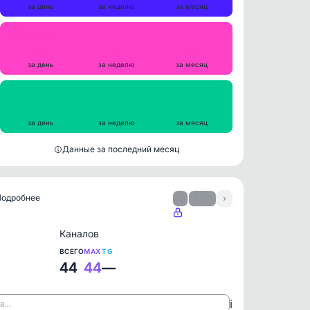
за день
за неделю
за месяц
Репосты
0
0
0
за день
за неделю
за месяц
Просмотры на пост
2676
2595
2403
за день
за неделю
за месяц
Данные за последний месяц
 Подробнее
‹
1 / 7
›
Каналов
ВСЕГО
MAX
TG
44
44
—
ℹ️
ла…