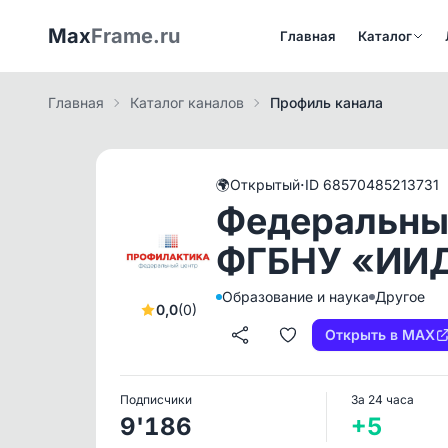
Max
Frame.ru
Главная
Каталог
Главная
Каталог каналов
Профиль канала
·
🌍
Открытый
ID 68570485213731
Федеральны
ФГБНУ «ИИ
Образование и наука
Другое
0,0
(0)
Открыть в MAX
Подписчики
За 24 часа
9'186
+5