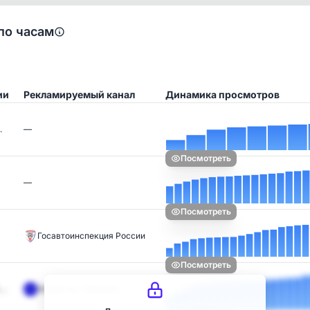
по часам
ии
Рекламируемый канал
Динамика просмотров
…
—
Посмотреть
—
Посмотреть
Госавтоинспекция России
Посмотреть
 …
Общество «Знание»