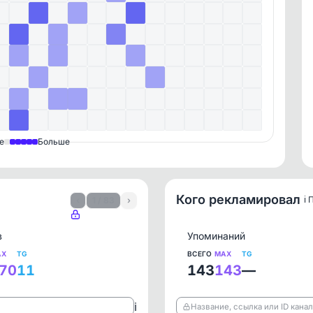
е
Больше
Кого рекламировал
ℹ️
‹
1 / 83
›
в
Упоминаний
AX
TG
ВСЕГО
MAX
TG
70
11
143
143
—
ℹ️
Название, ссылка или ID кана