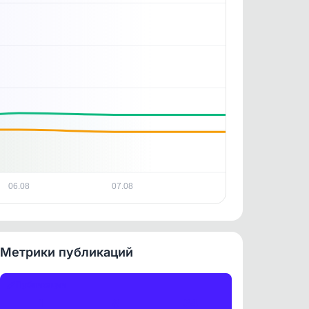
ность
06.08
07.08
Метрики публикаций
Публикации
1
8
34