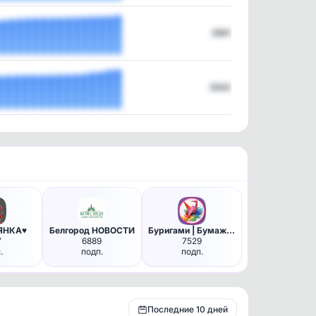
2561
2543
ЯНКА♥️
Белгород НОВОСТИ
Буригами | Бумажные поделки О…
7
6889
7529
.
подп.
подп.
Последние 10 дней