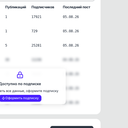
Публикаций
Подписчиков
Последний пост
1
17921
05.08.26
1
729
05.08.26
5
25281
05.08.26
30
11236
04.08.26
28
58888
04.08.26
Доступно по подписке
15
27905
02.08.26
еть все данные, оформите подписку
Оформить подписку
11
23660
02.08.26