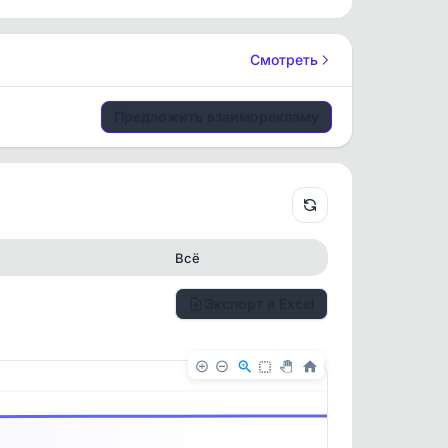
Смотреть
Предложить взаиморекламу
Всё
Экспорт в Excel
✕
✕
. По