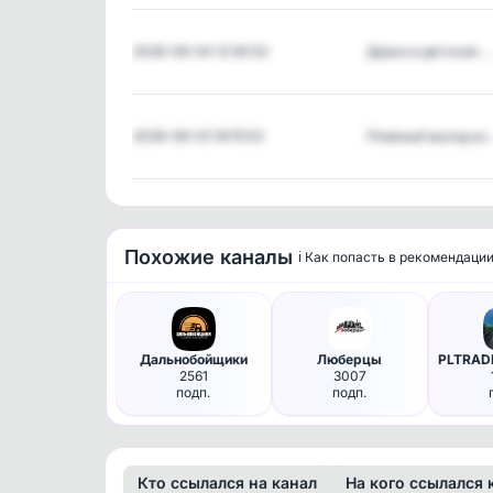
2026-08-04 12:30:02
Драка в детском …
2026-08-03 16:15:02
Плавный выход из
Похожие каналы
ℹ️ Как попасть в рекомендаци
Дальнобойщики
Люберцы
2561
3007
подп.
подп.
Кто ссылался на канал
На кого ссылался 