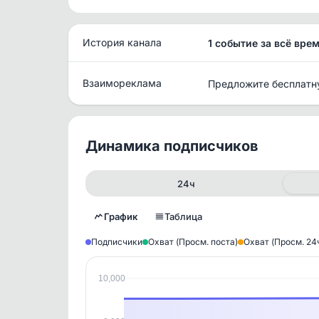
История канала
1 событие за всё вре
Взаимореклама
Предложите бесплатн
Динамика подписчиков
24ч
График
Таблица
Подписчики
Охват (Просм. поста)
Охват (Просм. 24
10,000
Исто
В этом