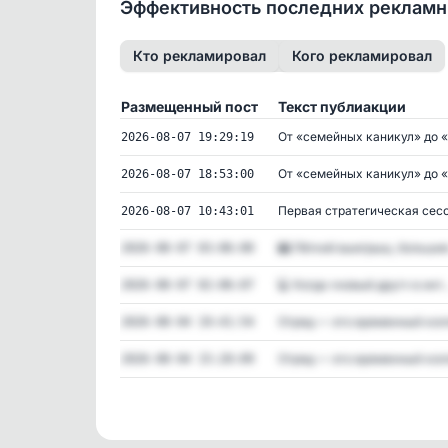
Эффективность последних реклам
Кто рекламировал
Кого рекламировал
Размещенный пост
Текст публиакции
От «семейных каникул» до «Б
2026-08-07 19:29:19
От «семейных каникул» до «Б
2026-08-07 18:53:00
Первая стратегическая сесси
2026-08-07 10:43:01
🎰 Лёгкий выигрыш, большие 
2026-08-07 03:06:00
💻 Когда «новый друг» в инт..
2026-08-07 02:06:07
Отряд — это временный колл
2026-08-04 19:41:54
Отряд — это временный колл
2026-08-04 15:20:09