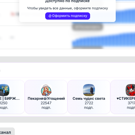
Доступно по подписке
Посмотреть
Чтобы увидеть все данные, оформите подписку
Минпросвещения России
Оформить подписку
Посмотреть
…
—
Посмотреть
и
PLTRADE | БИРЖА ОКСАНЫ | План…
Пекарня🥨Угощений
Семь чудес света
♥️СТИКЕР
1250
22547
2722
371
подп.
подп.
подп.
подп
канал