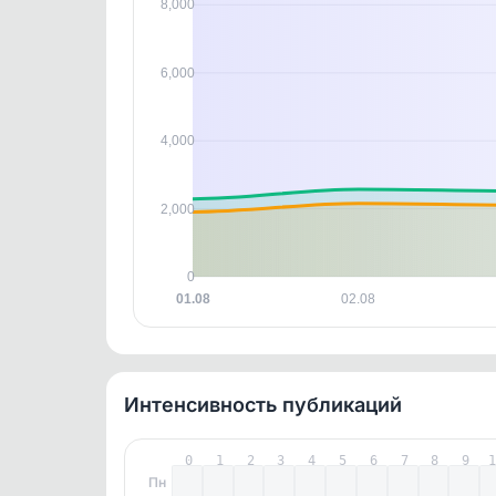
8,000
этим д
Войдите
, чтобы оста
контен
6,000
4,000
2,000
0
01.08
02.08
Интенсивность публикаций
0
1
2
3
4
5
6
7
8
9
Пн