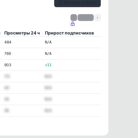
Экспорт в Excel
‹
1 / 213
›
ы
Просмотры 24 ч
Прирост подписчиков
484
N/A
769
N/A
903
+11
113
N/A
40
N/A
34
N/A
38
N/A