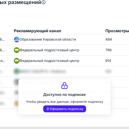
ных размещений
Рекламирующий канал
Просмотр
...
Образование Кировской области
484
...
Федеральный подростковый центр
769
...
Федеральный подростковый центр
914
...
МАОУ СОШ № 9 г. Холмска
124
.
ЦРТДиЮ "Гармония" Ангарск
51
е...
📢
МАДОУ ДС1 "Сказка"города Белореченска
50
Доступно по подписке
Чтобы увидеть все данные, оформите подписку
е...
МОУ СОШ №1 г.Буденновска
46
Оформить подписку