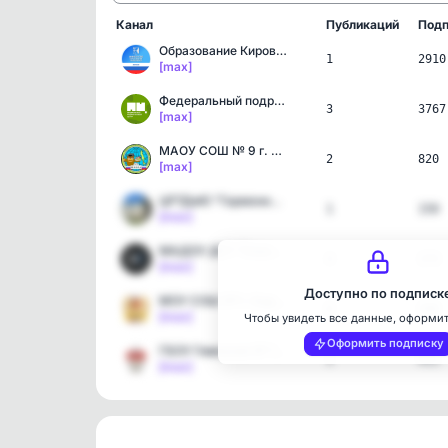
Канал
Публикаций
Подп
Образование Кировской об…
1
2910
[max]
Федеральный подростковый…
3
3767
[max]
МАОУ СОШ № 9 г. Холмска
2
820
[max]
ЦРТДиЮ "Гармония" Ангарск
1
150
[max]
МАДОУ ДС1 "Сказка"города…
4
173
[max]
Доступно по подписк
МОУ СОШ №1 г.Буденновска
6
346
[max]
Чтобы увидеть все данные, оформи
Оформить подписку
ГБОУ Гимназия № 10 имени…
1
911
[max]