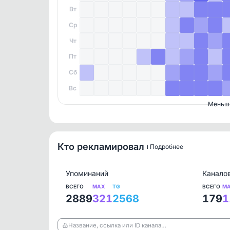
Вт
Ср
Чт
Пт
Сб
Вс
Меньш
Кто рекламировал
ℹ️ Подробнее
Упоминаний
Канало
ВСЕГО
MAX
TG
ВСЕГО
M
2889
321
2568
179
1
Название, ссылка или ID канала…