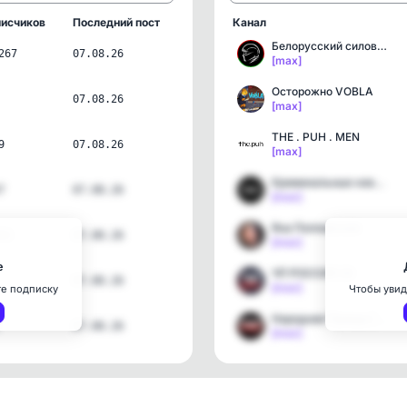
исчиков
Последний пост
Канал
Белорусский силовик 🇧🇾
267
07.08.26
[max]
Осторожно VOBLA
07.08.26
[max]
THE . PUH . MEN
9
07.08.26
[max]
Криминальные новости | Р…
7
07.08.26
[max]
Яна Поплавская
33
07.08.26
[max]
е
ЧП РОССИЯ 24
07.08.26
[max]
те подписку
Чтобы увид
Народная Правда | Новости
07.08.26
[max]