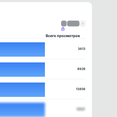
‹
1 / 50
›
Всего просмотров
3613
8928
13856
16557