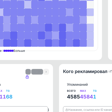
е
Больше
Кого рекламировал
ℹ️
‹
1 / 26
›
в
Упоминаний
AX
TG
ВСЕГО
MAX
TG
11
68
4585
4584
1
ℹ️
Название, ссылка или ID кана