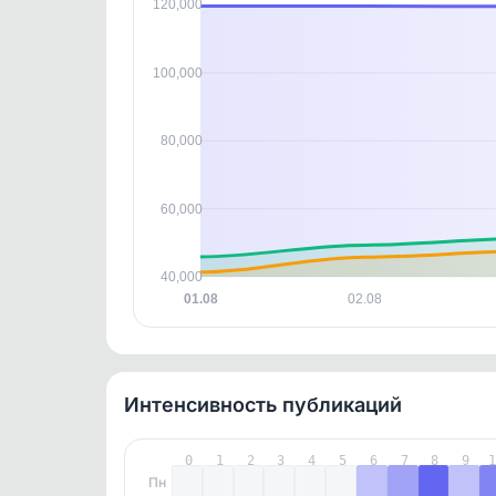
120,000
этим д
Войдите
, чтобы оста
контен
100,000
80,000
60,000
40,000
01.08
02.08
Интенсивность публикаций
0
1
2
3
4
5
6
7
8
9
Пн