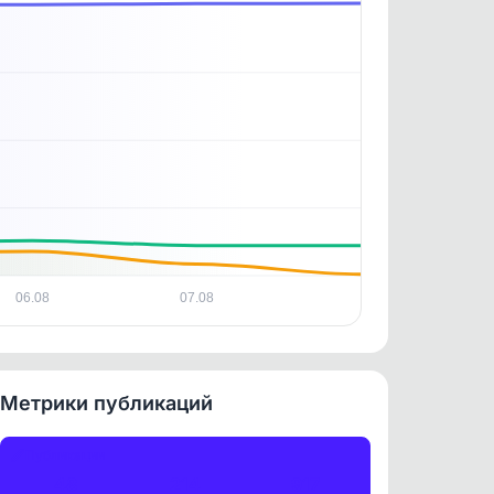
ность
06.08
07.08
Метрики публикаций
Публикации
48
214
917