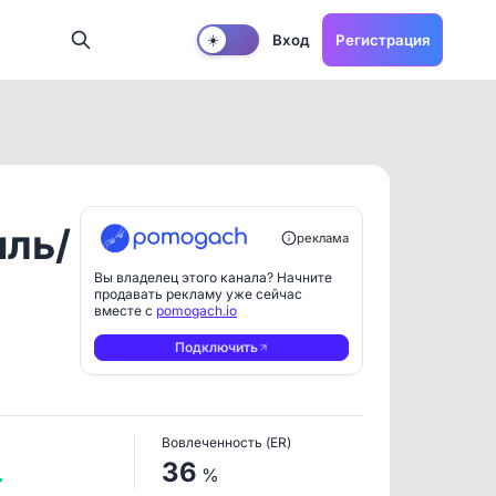
Вход
Регистрация
☀️
иль/
реклама
Вы владелец этого канала? Начните
продавать рекламу уже сейчас
вместе с
pomogach.io
Подключить
Вовлеченность (ER)
1
36
%