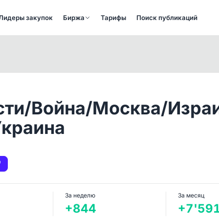
Лидеры закупок
Биржа
Тарифы
Поиск публикаций
сти/Война/Москва/Изра
краина
За неделю
За месяц
+844
+7'59