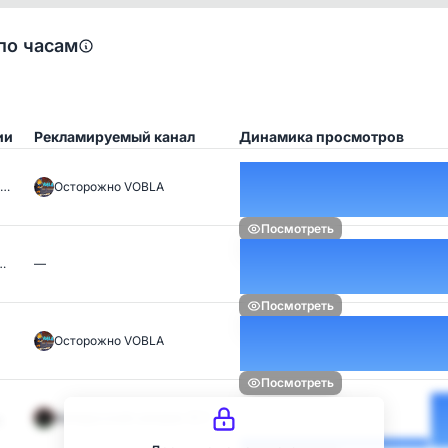
по часам
ии
Рекламируемый канал
Динамика просмотров
2…
Осторожно VOBLA
Посмотреть
…
—
Посмотреть
Осторожно VOBLA
Посмотреть
Белорусский силовик 🇧🇾