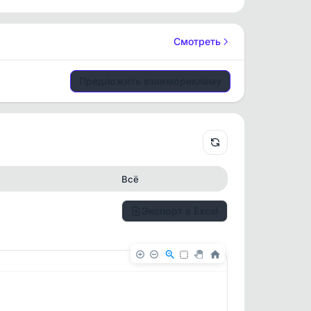
Смотреть
Предложить взаиморекламу
Всё
Экспорт в Excel
✕
✕
. По