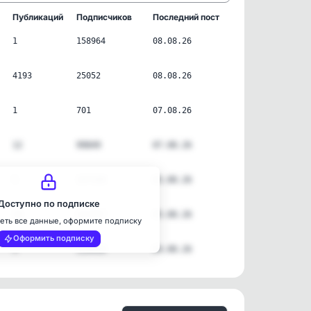
Публикаций
Подписчиков
Последний пост
1
158964
08.08.26
4193
25052
08.08.26
1
701
07.08.26
12
99849
07.08.26
5
107108
05.08.26
Доступно по подписке
16
227357
05.08.26
еть все данные, оформите подписку
Оформить подписку
5
119450
04.08.26