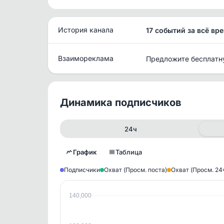
История канала
17 событий за всё вр
Взаимореклама
Предложите бесплатн
Динамика подписчиков
24ч
График
Таблица
Подписчики
Охват (Просм. поста)
Охват (Просм. 24
140,000
Исто
В этом