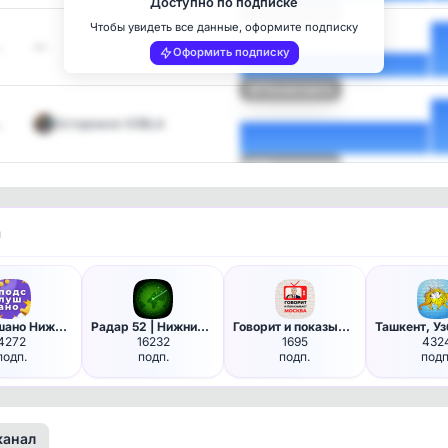
Доступно по подписке
Посмотреть
Чтобы увидеть все данные, оформите подписку
…
—
Оформить подписку
Посмотреть
…
Осторожно VOBLA
Посмотреть
и
Подслушано Нижний Новгород и …
Радар 52 | Нижний Новгород
Говорит и показывает Москва
4272
16232
1695
432
подп.
подп.
подп.
подп
канал