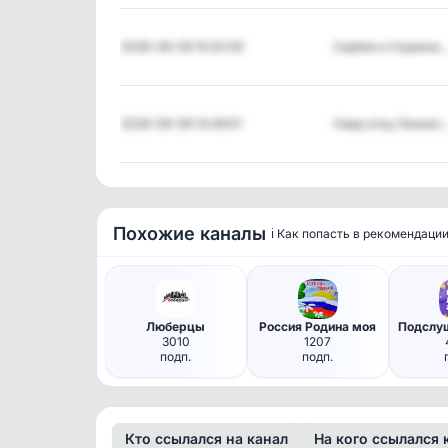
2026-08-08 15:20:09
Сербия и Украина
2026-08-08 14:49:01
Умер отец Лионел
Похожие каналы
ℹ️ Как попасть в рекомендаци
Люберцы
Россия Родина моя
3010
1207
подп.
подп.
Кто ссылался на канал
На кого ссылался 