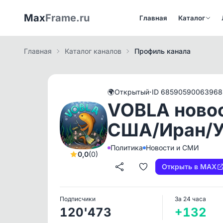
Max
Frame.ru
Главная
Каталог
Главная
Каталог каналов
Профиль канала
·
🌍
Открытый
ID 68590590063968
VOBLA ново
США/Иран/У
Политика
Новости и СМИ
0,0
(0)
Открыть в MAX
Подписчики
За 24 часа
120'473
+132