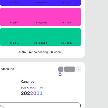
за день
за неделю
за месяц
Репосты
0
0
0
за день
за неделю
за месяц
Просмотры на пост
48499
48271
47254
за день
за неделю
за месяц
Данные за последний месяц
 Подробнее
‹
1 / 29
›
Каналов
ВСЕГО
MAX
TG
202
201
1
ℹ️
ла…