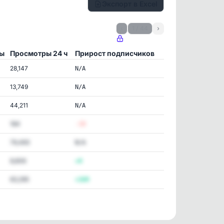
Экспорт в Excel
‹
1 / 44
›
ы
Просмотры 24 ч
Прирост подписчиков
28,147
N/A
13,749
N/A
44,211
N/A
184
-19
79,493
N/A
8,606
+4
63,295
+169