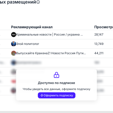
ных размещений
Рекламирующий канал
Просмотр
.
Криминальные новости | Россия / украина ...
28,147
.
Злой политолог
13,749
.
Выпускайте КракенаZ! Новости Россия Пути...
44,211
ы...
Днепропетровск
184
..
Новости NЕ.САХАР
84,616
..
Типичный Рыльск
9,206
Доступно по подписке
Чтобы увидеть все данные, оформите подписку
.
ЧП РОССИЯ 24
63,295
Оформить подписку