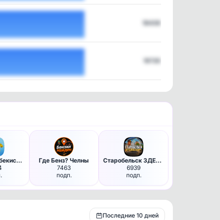
18438
19720
Ташкент, Узбекистан: Новости,…
Где Бенз? Челны
Старобельск ЗДЕСЬ и СЕЙЧАС📢
4
7463
6939
.
подп.
подп.
Последние 10 дней