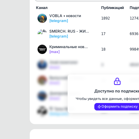
Канал
Публикаций
Подп
VOBLA • новости
1892
1274
[telegram]
SMERCH. RUS - ЖИЗНЬ КАК …
17
6936
[telegram]
Криминальные новости | Р…
18
9984
[max]
Злой политолог
3
4934
[max]
Выпускайте КракенаZ! Нов…
16
1558
[max]
Доступно по подписк
Днепропетровск
1
513
[max]
Чтобы увидеть все данные, оформи
Оформить подписку
🌎 Трэш News
297
2969
[telegram]