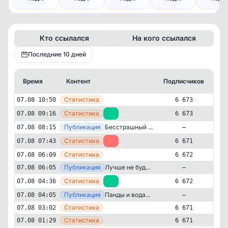
Кто ссылался
На кого ссылался
Последние 10 дней
Время
Контент
Подписчиков
Кт
—
Статистика
07.08 10:50
6 673
—
Статистика
07.08 09:16
+2
6 673
—
Публикация
Бесстрашный ...
07.08 08:15
—
—
Статистика
07.08 07:43
-1
6 671
—
Статистика
07.08 06:09
6 672
—
Публикация
Лучше не буд...
07.08 06:05
—
—
Статистика
07.08 04:36
+1
6 672
—
Публикация
Панды и вода...
07.08 04:05
—
—
Статистика
07.08 03:02
6 671
Животные и природа
Развлечения
—
Статистика
07.08 01:29
6 671
✕
Енотик Милори