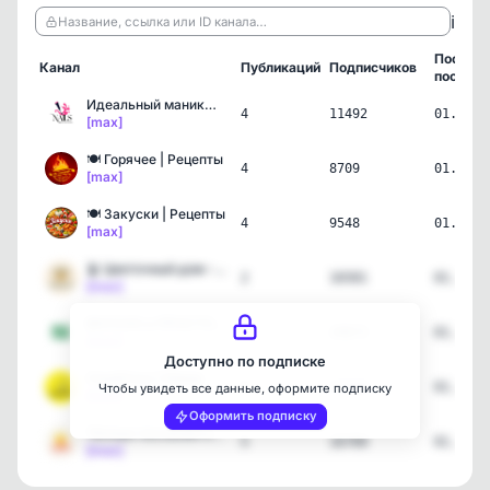
ℹ️
Название, ссылка или ID канала…
Послед
Канал
Публикаций
Подписчиков
пост
Идеальный маникюр | Идеи…
4
11492
01.08.2
[max]
🍽️ Горячее | Рецепты
4
8709
01.08.2
[max]
🍽️ Закуски | Рецепты
4
9548
01.08.2
[max]
🪴 Цветочный дом - Комнат…
2
16581
01.08.2
[max]
ВКУСНО и ПРОСТО | Рецепты
5
29873
01.08.2
[max]
Доступно по подписке
УлыбОчка | Юмор
5
17318
01.08.2
Чтобы увидеть все данные, оформите подписку
[max]
Оформить подписку
Тёплые послания на кажды…
5
16709
01.08.2
[max]