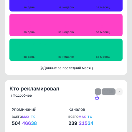
17
94
370
за день
за неделю
за месяц
Репосты
0
0
0
за день
за неделю
за месяц
Просмотры на пост
1474
1525
1626
за день
за неделю
за месяц
Данные за последний месяц
Кто рекламировал
‹
1 / 35
›
ℹ️ Подробнее
Упоминаний
Каналов
ВСЕГО
MAX
TG
ВСЕГО
MAX
TG
504
466
38
239
215
24