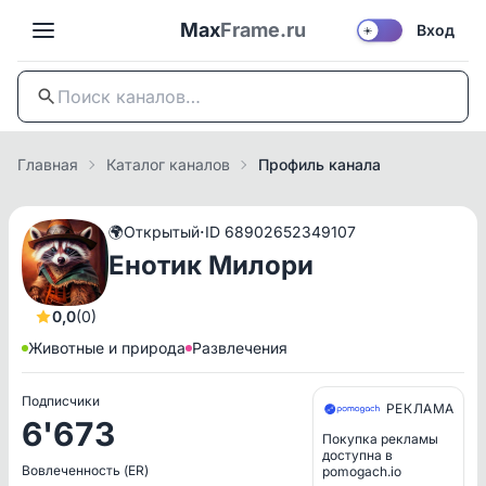
Max
Frame.ru
Вход
☀️
Главная
Каталог каналов
Профиль канала
·
🌍
Открытый
ID 68902652349107
Енотик Милори
0,0
(0)
Животные и природа
Развлечения
Подписчики
РЕКЛАМА
6'673
Покупка рекламы
доступна в
Вовлеченность (ER)
pomogach.io