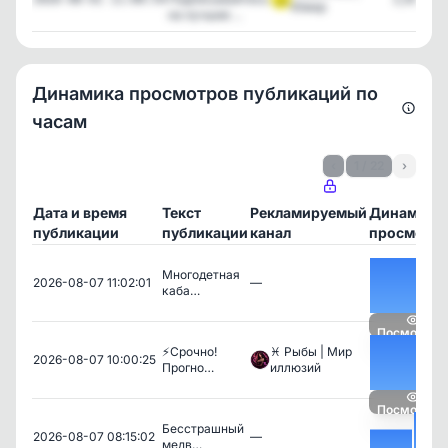
Юмор
на лучшие ...
Динамика просмотров публикаций по
часам
‹
1 / 22
›
Дата и время
Текст
Рекламируемый
Динамика
публикации
публикации
канал
просмотр
Многодетная
2026-08-07 11:02:01
—
каба…
Посмотрет
⚡️Срочно!
♓ Рыбы | Мир
2026-08-07 10:00:25
Прогно…
иллюзий
Посмотрет
Бесстрашный
2026-08-07 08:15:02
—
медв…