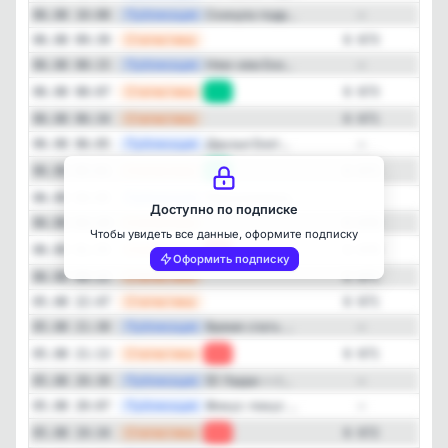
—
Публикация
Скинула подр...
06.08 10:08
—
—
Статистика
06.08 09:39
6 673
—
Публикация
Ням-ням Ено...
06.08 08:15
—
—
Статистика
06.08 08:07
+2
6 673
—
Статистика
06.08 06:34
6 671
Закрыть
—
Публикация
Друзья Енот...
06.08 06:05
—
—
Статистика
06.08 05:01
+1
6 671
—
Публикация
Просыпаемся,...
06.08 04:05
—
Доступно по подписке
—
Статистика
06.08 03:29
6 670
Чтобы увидеть все данные, оформите подписку
—
Статистика
06.08 01:55
-1
6 670
Оформить подписку
—
Статистика
06.08 00:22
6 671
—
Статистика
05.08 22:47
6 671
—
Публикация
Время спать ...
05.08 21:30
—
—
Статистика
05.08 21:13
-1
6 671
—
Публикация
🐱 Ларри — г...
05.08 20:30
—
—
Публикация
Фокус-покус ...
05.08 20:07
—
—
Статистика
05.08 19:34
-1
6 672