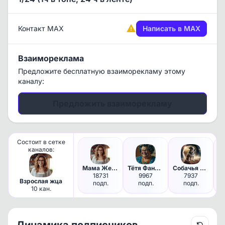
Контакт MAX
Написать в MAX
Взаимореклама
Предложите бесплатную взаиморекламу этому
каналу:
Предложить взаиморекламу
Состоит в сетке
каналов:
Мама Жена Хозяйка | Женский ж…
Тётя Фанни | Женский юмор
Собачья планета | Собаки Пёси…
18731
9967
7937
Взрослая жца
подп.
подп.
подп.
10 кан.