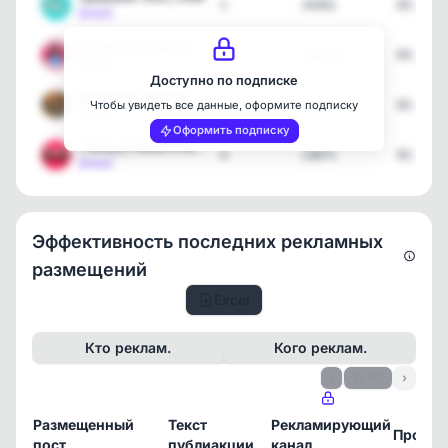
1
14261
03.08.2
[max]
По Женской Части
3
104122
03.08.2
[max]
Доступно по подписке
🏡 Дачное вдохновение | C…
1
16125
02.08.2
Чтобы увидеть все данные, оформите подписку
[max]
Оформить подписку
Глянец | Новости шоу-биз…
4
13671
02.08.2
[max]
Эффективность последних рекламных
размещений
Excel
Кто реклам.
Кого реклам.
‹
1 / 60
›
Размещенный
Текст
Рекламирующий
Просм
пост
публиакции
канал