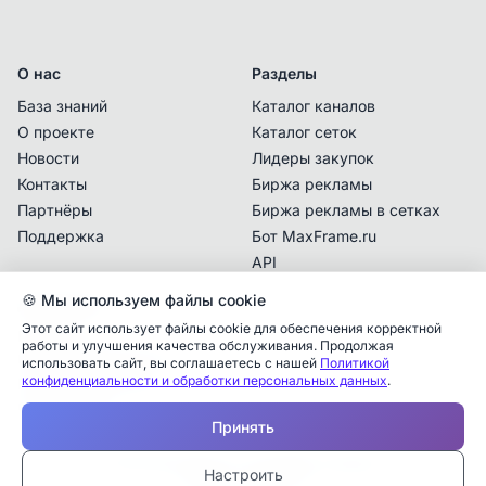
О нас
Разделы
База знаний
Каталог каналов
О проекте
Каталог сеток
Новости
Лидеры закупок
Контакты
Биржа рекламы
Партнёры
Биржа рекламы в сетках
Поддержка
Бот MaxFrame.ru
API
🍪 Мы используем файлы cookie
Документы
Этот сайт использует файлы cookie для обеспечения корректной
Политика
работы и улучшения качества обслуживания. Продолжая
конфиденциальности
использовать сайт, вы соглашаетесь с нашей
Политикой
конфиденциальности и обработки персональных данных
.
Пользовательское
Аналитика упоминаний
✕
соглашение
Принять
✕
✕
✕
✕
✕
Все
Telegram
MAX
Проверьте владельца канала
© 2025 MaxFrame.ru — все права защищены
—
Настроить
Дата публикации:
Тарифы и подписки