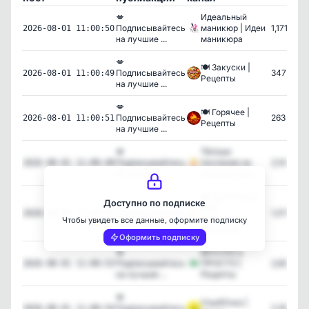
💋
Идеальный
Подписывайтесь
маникюр | Идеи
1,171
2026-08-01 11:00:50
на лучшие ...
маникюра
💋
🍽️ Закуски |
Подписывайтесь
347
2026-08-01 11:00:49
Рецепты
на лучшие ...
💋
🍽️ Горячее |
Подписывайтесь
263
2026-08-01 11:00:51
Рецепты
на лучшие ...
💋
Тёплые
Подписывайтесь
послания на
2,148
2026-08-01 11:00:48
на лучшие ...
каждый день
🪴 Цветочный
💋
Доступно по подписке
дом -
Подписывайтесь
1,015
2026-08-01 11:00:52
Комнатные
Чтобы увидеть все данные, оформите подписку
на лучшие ...
растения
Оформить подписку
💋
ВКУСНО и
Подписывайтесь
ПРОСТО |
2,608
2026-08-01 11:00:53
на лучшие ...
Рецепты
💋
УлыбОчка |
Подписывайтесь
2,304
2026-08-01 11:00:54