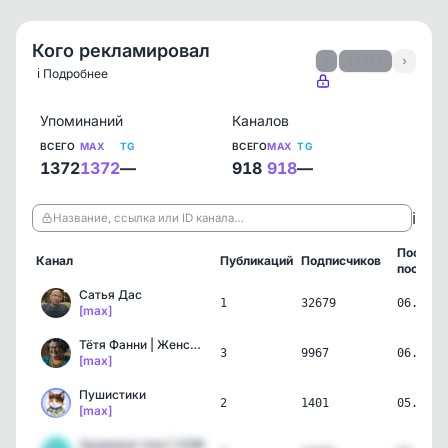
Кого рекламировал
‹
1 / 133
›
ℹ️ Подробнее
Упоминаний
Каналов
ВСЕГО
MAX
TG
ВСЕГО
MAX
TG
1372
1372
—
918
918
—
ℹ️
Название, ссылка или ID канала…
Послед
Канал
Публикаций
Подписчиков
пост
Сатья Дас
1
32679
06.08.2
[max]
Тётя Фанни | Женский юмор
3
9967
06.08.2
[max]
Пушистики
2
1401
05.08.2
[max]
Здоровое тело | ЗОЖ