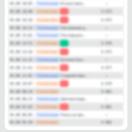
—
Публикация
Я в восторге...
05.08 18:05
—
—
Статистика
05.08 18:00
-2
6 673
—
Статистика
05.08 16:26
-1
6 675
—
Публикация
Настроение д...
05.08 16:15
—
—
Публикация
Постирушки ...
05.08 15:02
—
—
Статистика
05.08 14:51
+1
6 676
—
Статистика
05.08 13:16
-2
6 675
—
Публикация
Ботинок Ено...
05.08 12:15
—
—
Статистика
05.08 11:41
-2
6 677
—
Публикация
Сладкий перч...
05.08 11:02
—
—
Статистика
05.08 10:07
-2
6 679
—
Статистика
05.08 08:34
6 681
—
Публикация
Дай мне води...
05.08 08:15
—
—
Статистика
05.08 07:02
-1
6 681
—
Публикация
Плата за про...
05.08 06:05
—
—
Статистика
05.08 05:30
6 682