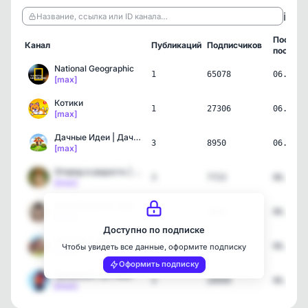
ℹ️
Название, ссылка или ID канала…
Послед
Канал
Публикаций
Подписчиков
пост
National Geographic
1
65078
06.08.2
[max]
Котики
1
27306
06.08.2
[max]
Дачные Идеи | Дача, Огор…
3
8950
06.08.2
[max]
Огород в радость | Дача
3
7723
06.08.2
[max]
АвтоХитрости | АвтоЛеди
3
7664
06.08.2
[max]
Доступно по подписке
Участок с умом | Ландшаф…
2
3175
06.08.2
Чтобы увидеть все данные, оформите подписку
[max]
Оформить подписку
Здоровые суставы
3
20949
06.08.2
[max]