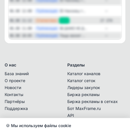
Публикация
[ma
😍 Наконец-т...
06.08 12:00
—
Публикация
[ma
😍 Наконец-т...
06.08 12:00
—
—
Статистика
06.08 11:12
+17
17 274
—
Публикация
🤩 ДАЖЕ НЕ Д...
06.08 11:00
—
—
Публикация
Теща звонит ...
06.08 10:05
—
О нас
Разделы
База знаний
Каталог каналов
О проекте
Каталог сеток
Новости
Лидеры закупок
Контакты
Биржа рекламы
Партнёры
Биржа рекламы в сетках
Поддержка
Бот MaxFrame.ru
API
🍪 Мы используем файлы cookie
Документы