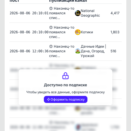
пост
публиакции
канал
😍 Наконец-то
National
появился
4,417
2026-08-06 20:10:01
Geographic
спис...
😍 Наконец-то
появился
Котики
1,803
2026-08-06 20:10:00
спис...
😍 Наконец-то
Дачные Идеи |
появился
Дача, Огород,
516
2026-08-06 12:00:36
спис...
Урожай
😍 Наконец-то
Огород в
появился
550
2026-08-06 12:00:37
радость | Дача
спис...
😍 Наконец-то
Доступно по подписке
АвтоХитрости |
появился
663
2026-08-06 12:00:35
АвтоЛеди
Чтобы увидеть все данные, оформите подписку
спис...
Оформить подписку
😍 Наконец-то
Участок с умом |
появился
Ландшафтный
279
2026-08-06 12:00:38
спис...
дизайн
😍 Наконец-то
Здоровые
появился
1,759
2026-08-06 12:00:32
суставы