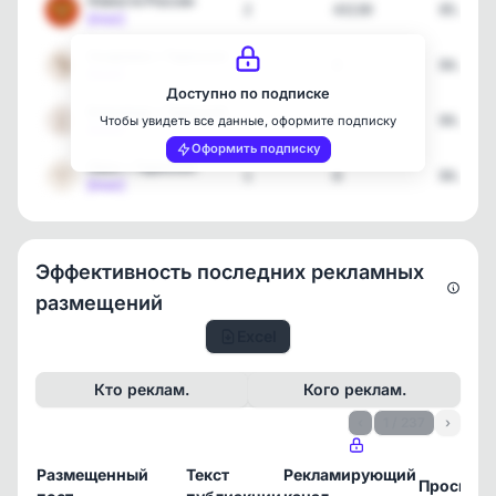
Новости России
2
43130
05.08.2
[max]
Скорпион • Тароскоп
1
8
04.08.2
[max]
Доступно по подписке
Близнецы • Тароскоп
1
8
04.08.2
Чтобы увидеть все данные, оформите подписку
[max]
Оформить подписку
Овен • Тароскоп
1
8
04.08.2
[max]
Эффективность последних рекламных
размещений
Excel
Кто реклам.
Кого реклам.
‹
1 / 237
›
Размещенный
Текст
Рекламирующий
Просмот