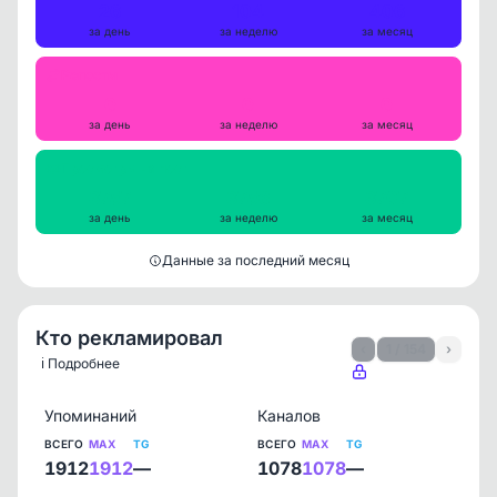
26
104
406
за день
за неделю
за месяц
Репосты
0
0
0
за день
за неделю
за месяц
Просмотры на пост
3757
3756
3707
за день
за неделю
за месяц
Данные за последний месяц
Кто рекламировал
‹
1 / 154
›
ℹ️ Подробнее
Упоминаний
Каналов
ВСЕГО
MAX
TG
ВСЕГО
MAX
TG
1912
1912
—
1078
1078
—