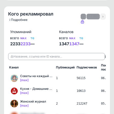
Кого рекламировал
‹
1 / 195
›
ℹ️ Подробнее
Упоминаний
Каналов
ВСЕГО
MAX
TG
ВСЕГО
MAX
TG
2233
2233
—
1347
1347
—
ℹ️
Название, ссылка или ID канала…
Послед
Канал
Публикаций
Подписчиков
пост
Советы на каждый день 💡
1
56115
06.08.2
[max]
Кухня - Домашние Вкусные…
1
10613
06.08.2
[max]
Женский журнал
2
212247
05.08.2
[max]