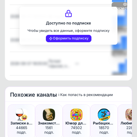
Посмотреть
2026-08-07 18:05:01
😁 УлыбОчка
—
Доступно по подписке
Чтобы увидеть все данные, оформите подписку
Посмотреть
Оформить подписку
2026-08-07 17:05:00
😁 УлыбОчка
—
Посмотреть
Лучше
2026-08-07 16:05:00
—
горькая, н…
Посмотреть
Похожие каналы
ℹ️ Как попасть в рекомендации
Записки алкоголика
Знакомства Воронеж, Воронежск…
Юмор для тебя 😆
Рыбацкий канал | Рыбалка
44665
1561
74502
18570
22857
подп.
подп.
подп.
подп.
подп.