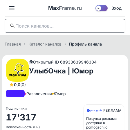
Max
Frame.ru
Вход
☀️
Главная
Каталог каналов
Профиль канала
·
🌍
Открытый
ID 68933639946304
УлыбОчка | Юмор
0,0
(0)
A+
РКН
Развлечения
Юмор
Подписчики
РЕКЛАМА
17'317
Покупка рекламы
доступна в
Вовлеченность (ER)
pomogach.io