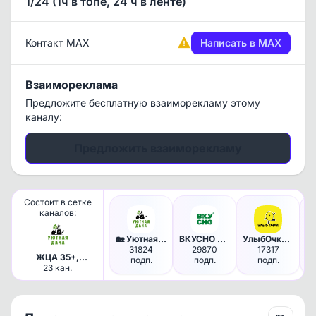
1/24 (1ч в топе, 24 ч в ленте)
Контакт MAX
Написать в MAX
Взаимореклама
Предложите бесплатную взаиморекламу этому
каналу:
Предложить взаиморекламу
Состоит в сетке
каналов:
🏡 Уютная дача - Сад - Огород …
ВКУСНО и ПРОСТО | Рецепты
УлыбОчка | Юмор
31824
29870
17317
ЖЦА 35+,
подп.
подп.
подп.
отдача ТОП,
23 кан.
Макс трафик, на
плюсах.
Кулинария,
здоровье,