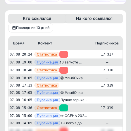
Кто ссылался
На кого ссылался
Последние 10 дней
Время
Контент
Подписчиков
К
—
Статистика
07.08 20:24
-1
17 317
—
Публикация
❗️В августе ...
07.08 19:00
—
—
Статистика
07.08 18:48
-1
17 318
—
Публикация
😁 УлыбОчка
07.08 18:05
—
—
Статистика
07.08 17:13
17 319
—
Публикация
😁 УлыбОчка
07.08 17:05
—
—
Публикация
Лучше горька...
07.08 16:05
—
—
Статистика
07.08 15:36
+3
17 319
—
Публикация
👀 ОСЕНЬ 202...
07.08 15:00
—
—
Публикация
Ты кого в до...
07.08 14:05
—
Развлечения
Юмор
✕
УлыбОчка | Юмор
—
Статистика
07.08 14:00
-2
17 316