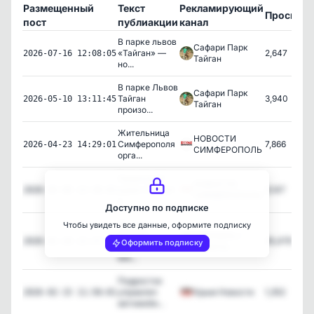
Размещенный
Текст
Рекламирующий
Просмот
пост
публиакции
канал
В парке львов
Сафари Парк
«Тайган» —
2,647
2026-07-16 12:08:05
Тайган
но...
В парке Львов
Сафари Парк
Тайган
3,940
2026-05-10 13:11:45
Тайган
произо...
Жительница
НОВОСТИ
Симферополя
7,866
2026-04-23 14:29:01
СИМФЕРОПОЛЬ
орга...
Гигантский
НОВОСТИ
кулич готовят
8,147
2026-04-08 22:30:01
СИМФЕРОПОЛЬ
к ...
Доступно по подписке
Каталог
Чтобы увидеть все данные, оформите подписку
лучших
Аэрогриль |
95,478
2026-02-28 22:37:28
Оформить подписку
каналов в
Рецепты
MA...
Подросток
управлял
Крым Новости
1,352
2026-02-15 11:58:01
автомоби...