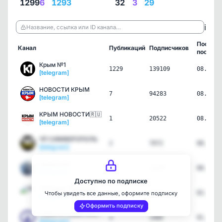
1299
6
1293
32
3
29
ℹ️
Название, ссылка или ID канала…
Послед
Канал
Публикаций
Подписчиков
пост
Крым №1
1229
139109
08.08.2
[telegram]
НОВОСТИ КРЫМ
7
94283
08.08.2
[telegram]
КРЫМ НОВОСТИ🇷🇺
1
20522
08.08.2
[telegram]
ЧП СИМФЕРОПОЛЬ
2
7072
08.08.2
[telegram]
Крымский
12
22097
08.08.2
[telegram]
Доступно по подписке
ЧП Крым. Происшествия
2
7933
02.08.2
Чтобы увидеть все данные, оформите подписку
[telegram]
Оформить подписку
Новости Севастополя
3
1460
01.08.2
[telegram]