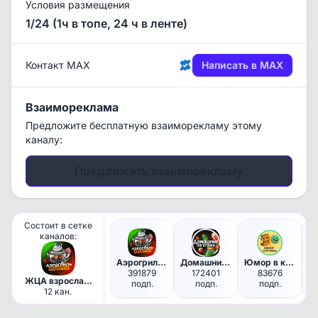
Условия размещения
1/24 (1ч в топе, 24 ч в ленте)
Контакт MAX
Написать в MAX
Взаимореклама
Предложите бесплатную взаиморекламу этому
каналу:
Предложить взаиморекламу
Состоит в сетке
каналов:
Аэрогриль | Рецепты
Домашние Заготовки | Консерва…
Юмор в картинках
391879
172401
83676
ЖЦА взрослая,
подп.
подп.
подп.
платёжеспособная
12 кан.