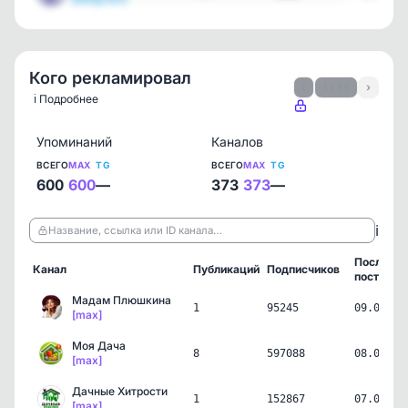
Кого рекламировал
‹
1 / 55
›
ℹ️ Подробнее
Упоминаний
Каналов
ВСЕГО
MAX
TG
ВСЕГО
MAX
TG
600
600
—
373
373
—
ℹ️
Название, ссылка или ID канала…
Последни
Канал
Публикаций
Подписчиков
пост
Мадам Плюшкина
1
95245
09.08.26
[max]
Моя Дача
8
597088
08.08.26
[max]
Дачные Хитрости
1
152867
07.08.26
[max]