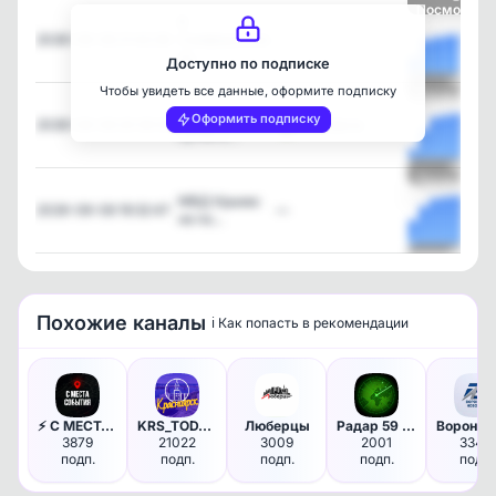
Посмотрет
В
2026-08-08 21:42:26
Симферополе
—
по…
Доступно по подписке
Чтобы увидеть все данные, оформите подписку
Посмотрет
Всего за
Оформить подписку
2026-08-08 20:30:06
Моя Дача
сутки э…
Посмотрет
МВД Крыма:
2026-08-08 19:32:47
—
не по…
Посмотрет
Похожие каналы
ℹ️ Как попасть в рекомендации
⚡️ С МЕСТА СОБЫТИЯ - актуальн…
KRS_TODAY | Красноярск
Люберцы
Радар 59 | Пермь
3879
21022
3009
2001
3340
подп.
подп.
подп.
подп.
подп.