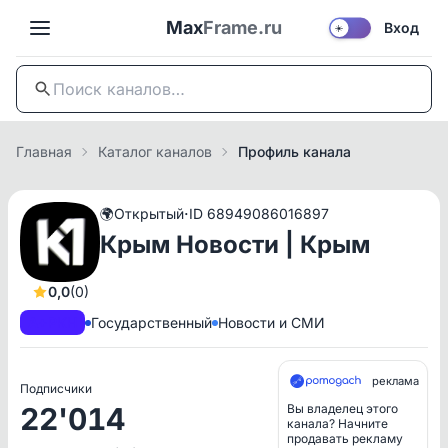
Max
Frame.ru
Вход
☀️
Главная
Каталог каналов
Профиль канала
·
🌍
Открытый
ID 68949086016897
Крым Новости | Крым
0,0
(0)
A+
РКН
Государственный
Новости и СМИ
реклама
Подписчики
22'014
Вы владелец этого
канала? Начните
продавать рекламу