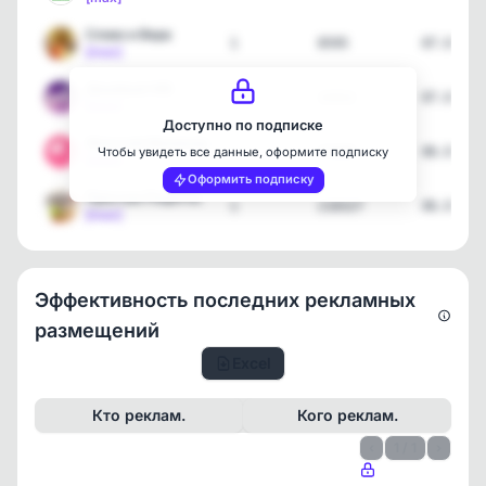
Слово и Вера
1
8595
07.08.26
[max]
Дешёвый WB
2
22412
07.08.26
[max]
Доступно по подписке
Женский Маникюр
1
51686
06.08.26
Чтобы увидеть все данные, оформите подписку
[max]
Оформить подписку
Простые Рецепты
1
218327
06.08.26
[max]
Эффективность последних рекламных
размещений
Excel
Кто реклам.
Кого реклам.
‹
1 / 1
›