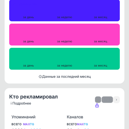
Публикации
20
140
719
за день
за неделю
за месяц
Репосты
0
0
0
за день
за неделю
за месяц
Просмотры на пост
6953
7116
7593
за день
за неделю
за месяц
Данные за последний месяц
Кто рекламировал
‹
1 / 5
›
ℹ️ Подробнее
Упоминаний
Каналов
ВСЕГО
MAX
TG
ВСЕГО
MAX
TG