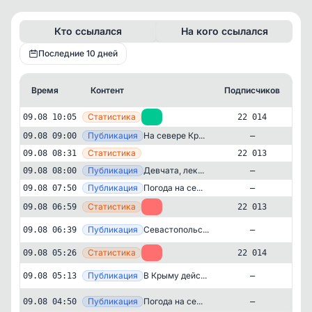
Кто ссылался
На кого ссылался
Последние 10 дней
Время
Контент
Подписчиков
Кт
—
Статистика
09.08 10:05
+1
22 014
—
Публикация
На севере Кр...
09.08 09:00
—
—
Статистика
09.08 08:31
22 013
—
Публикация
Девчата, лек...
09.08 08:00
—
—
Публикация
Погода на се...
09.08 07:50
—
—
Статистика
09.08 06:59
-1
22 013
Публикация
[tel
Севастопольс...
09.08 06:39
—
—
Статистика
09.08 05:26
-1
22 014
Государственный
Новости и СМИ
✕
Крым Новости | Крым
Публикация
[tel
В Крыму дейс...
09.08 05:13
—
22'014
подписчиков
Публикация
[tel
Погода на се...
09.08 04:50
—
Подписчиков за 24 часа