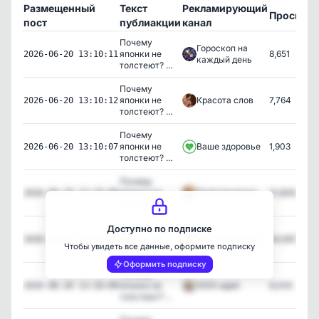
Размещенный
Текст
Рекламирующий
Просмот
пост
публиакции
канал
Почему
Гороскоп на
японки не
8,651
2026-06-20 13:10:11
каждый день
толстеют? ...
Почему
японки не
Красота слов
7,764
2026-06-20 13:10:12
толстеют? ...
Почему
японки не
Ваше здоровье
1,903
2026-06-20 13:10:07
толстеют? ...
Почему
японки не
Твой маникюр
21,608
2026-06-20 13:10:08
толстеют? ...
Почему
Доступно по подписке
японки не
Женский юмор
44,655
2026-06-20 13:10:06
Чтобы увидеть все данные, оформите подписку
толстеют? ...
Оформить подписку
Почему
японки не
1000 идей
9,005
2026-06-20 13:10:09
толстеют? ...