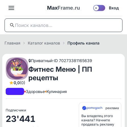
Max
Frame.ru
Вход
☀️
Главная
Каталог каналов
Профиль канала
·
🔒
Приватный
ID 70273381165639
Фитнес Меню | ПП
рецепты
0,0
(0)
A+
РКН
Здоровье
Кулинария
реклама
Подписчики
23'441
Вы владелец этого
канала? Начните
продавать рекламу