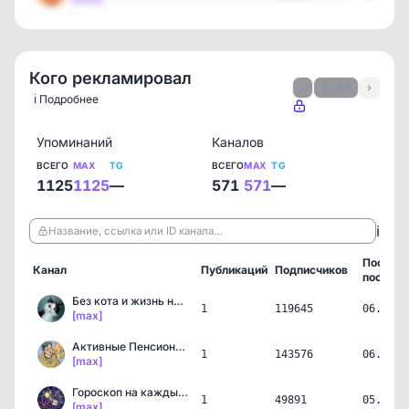
Кого рекламировал
‹
1 / 84
›
ℹ️ Подробнее
Упоминаний
Каналов
ВСЕГО
MAX
TG
ВСЕГО
MAX
TG
1125
1125
—
571
571
—
ℹ️
Название, ссылка или ID канала…
Послед
Канал
Публикаций
Подписчиков
пост
Без кота и жизнь не та
1
119645
06.08.2
[max]
Активные Пенсионеры
1
143576
06.08.2
[max]
Гороскоп на каждый день
1
49891
05.08.2
[max]