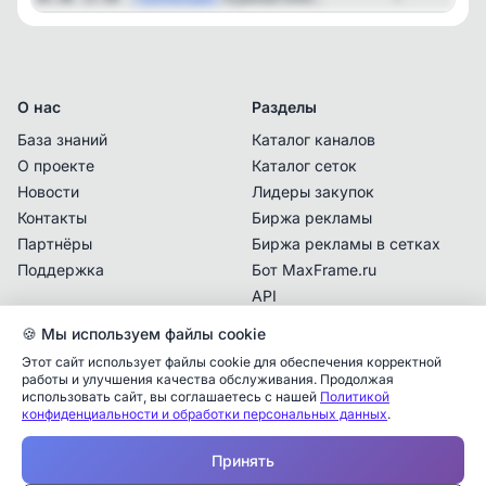
О нас
Разделы
База знаний
Каталог каналов
О проекте
Каталог сеток
Новости
Лидеры закупок
Контакты
Биржа рекламы
Партнёры
Биржа рекламы в сетках
Поддержка
Бот MaxFrame.ru
API
🍪 Мы используем файлы cookie
Документы
Этот сайт использует файлы cookie для обеспечения корректной
Политика
работы и улучшения качества обслуживания. Продолжая
конфиденциальности
использовать сайт, вы соглашаетесь с нашей
Политикой
конфиденциальности и обработки персональных данных
.
Пользовательское
Аналитика упоминаний
✕
соглашение
Принять
✕
✕
✕
✕
✕
Все
Telegram
MAX