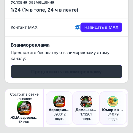
Условия размещения
1/24 (1ч в топе, 24 ч в ленте)
Контакт MAX
Написать в MAX
Взаимореклама
Предложите бесплатную взаиморекламу этому
каналу:
Предложить взаиморекламу
Состоит в сетке
каналов:
Аэрогриль | Рецепты
Домашние Заготовки | Консерва…
Юмор в картинках
393012
173261
84079
ЖЦА взрослая,
подп.
подп.
подп.
платёжеспособная
12 кан.