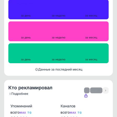
Публикации
22
100
365
за день
за неделю
за месяц
Репосты
0
0
0
за день
за неделю
за месяц
Просмотры на пост
1278
1287
1522
за день
за неделю
за месяц
Данные за последний месяц
Кто рекламировал
‹
1 / 28
›
ℹ️ Подробнее
Упоминаний
Каналов
ВСЕГО
MAX
TG
ВСЕГО
MAX
TG