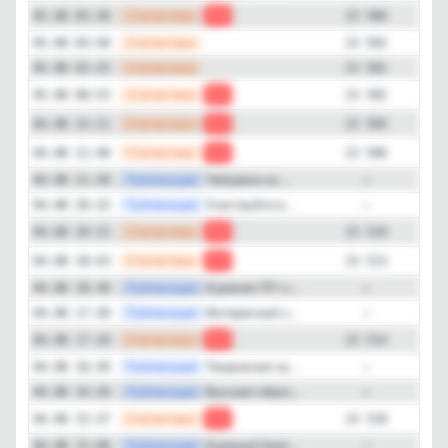
—
Статистика
05.08 05:30
-2
23 500
—
Статистика
05.08 03:58
23 502
—
Статистика
05.08 02:25
23 502
—
Статистика
05.08 00:53
-2
23 502
—
Статистика
04.08 23:21
-2
23 504
—
Статистика
04.08 21:48
-4
23 506
—
Публикация
Чебуреки из ...
04.08 21:30
—
—
Публикация
Участвуйте в...
04.08 20:32
—
—
Статистика
04.08 20:15
-3
23 510
—
Статистика
04.08 18:43
-1
23 513
—
Публикация
Куриная ПП-к...
04.08 18:30
—
—
Публикация
Интересный з...
04.08 17:30
—
—
Статистика
04.08 17:10
-4
23 514
—
Публикация
Творожная за...
04.08 16:30
—
—
Публикация
Высшее образ...
04.08 16:20
—
—
Статистика
04.08 15:37
-5
23 518
—
Публикация
Куриный блин...
04.08 15:00
—