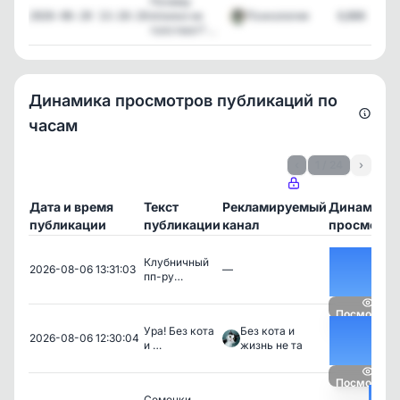
Почему
японки не
Психология
6,866
2026-06-20 13:10:10
толстеют? ...
Динамика просмотров публикаций по
часам
‹
1 / 24
›
Дата и время
Текст
Рекламируемый
Динамика
публикации
публикации
канал
просмотро
Клубничный
2026-08-06 13:31:03
—
пп-ру…
Посмотрет
Ура! Без кота
Без кота и
2026-08-06 12:30:04
и …
жизнь не та
Посмотрет
Семечки