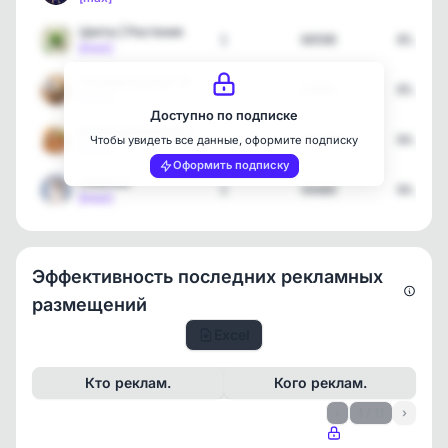
Цветы | Растения
1
68508
05.08.2
[max]
Готовим вкусно | Рецепты
6
93990
05.08.2
[max]
Доступно по подписке
Кулинарная книга | Рецеп…
8
141470
04.08.2
Чтобы увидеть все данные, оформите подписку
[max]
Оформить подписку
Собачка
1
44489
04.08.2
[max]
Эффективность последних рекламных
размещений
Excel
Кто реклам.
Кого реклам.
‹
1 / 11
›