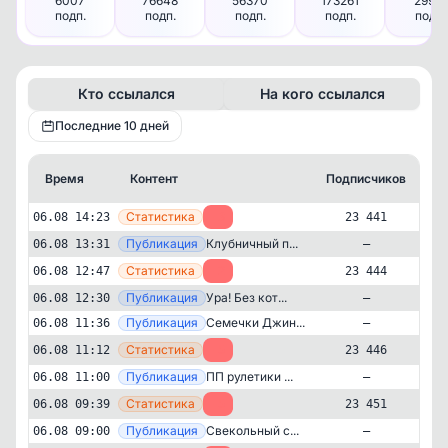
6007
76648
56370
173261
29921
подп.
подп.
подп.
подп.
подп.
Кто ссылался
На кого ссылался
Последние 10 дней
Время
Контент
Подписчиков
К
—
Статистика
06.08 14:23
-3
23 441
—
Публикация
Клубничный п...
06.08 13:31
—
—
Статистика
06.08 12:47
-2
23 444
—
Публикация
Ура! Без кот...
06.08 12:30
—
—
Публикация
Семечки Джин...
06.08 11:36
—
—
Статистика
06.08 11:12
-5
23 446
—
Публикация
ПП рулетики ...
06.08 11:00
—
—
Статистика
06.08 09:39
-5
23 451
—
Публикация
Свекольный с...
06.08 09:00
—