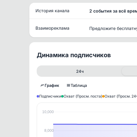
История канала
2 события за всё вре
Взаимореклама
Предложите бесплатн
Динамика подписчиков
24ч
График
Таблица
Подписчики
Охват (Просм. поста)
Охват (Просм. 24
10,000
Исто
В этом
8,000
этим д
Войдите
, чтобы оста