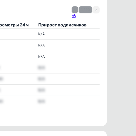
‹
1 / 10
›
осмотры 24 ч
Прирост подписчиков
0
N/A
N/A
N/A
N/A
60
N/A
N/A
40
N/A