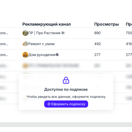
Рекламирующий канал
Просмотры
Пр
ло...
ПР | Про Растения 🌺
890
75
ло...
Ремонт с умом
492
416
ло...
Дом рукоделия🧶
277
277
ло...
ПП | ПРАВИЛЬНОЕ ПИТАНИЕ
301
301
 у...
ПП с умом
1,505
1,0
 у...
Каблучок
991
755
Доступно по подписке
Чтобы увидеть все данные, оформите подписку
 у...
База рецептов
2,329
1,6
Оформить подписку