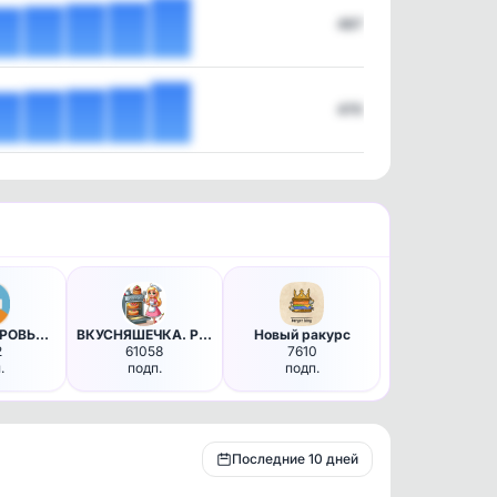
487
470
🌿 МОЕ ЗДОРОВЬЕ - питание диет…
ВКУСНЯШЕЧКА. Рецепты из ПЕЧИ …
Новый ракурс
2
61058
7610
.
подп.
подп.
Последние 10 дней