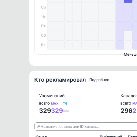
Ср
Чт
Пт
Сб
Вс
Меньш
Кто рекламировал
ℹ️ Подробнее
Упоминаний
Канало
ВСЕГО
MAX
TG
ВСЕГО
M
329
329
—
296
2
Название, ссылка или ID канала…
Канал
Публикаций
Подп