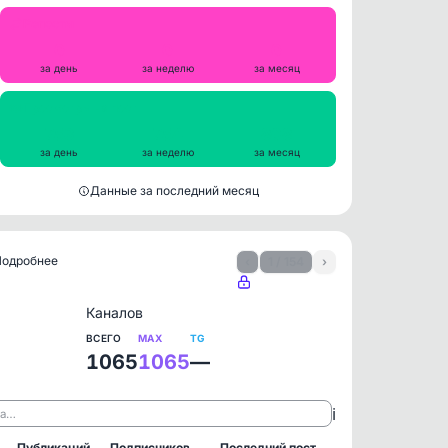
Репосты
0
0
0
за день
за неделю
за месяц
Просмотры на пост
753
754
808
за день
за неделю
за месяц
Данные за последний месяц
 Подробнее
‹
1 / 154
›
Каналов
ВСЕГО
MAX
TG
1065
1065
—
ℹ️
ла…
Публикаций
Подписчиков
Последний пост