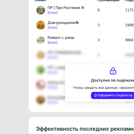
ПР | Про Растения 🌺
6
1175
[max]
Дом рукоделия🧶
3
1908
[max]
Ремонт с умом
3
9868
[max]
ПП | ПРАВИЛЬНОЕ ПИТАНИЕ
3
2232
[max]
ПП с умом
3
2011
[max]
Доступно по подписк
Каблучок
3
4288
[max]
Чтобы увидеть все данные, оформи
Оформить подписку
База рецептов
3
2025
[max]
Эффективность последних реклам