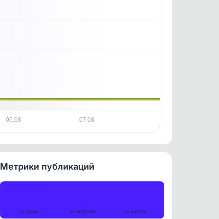
06.08
07.08
Метрики публикаций
Публикации
12
75
303
за день
за неделю
за месяц