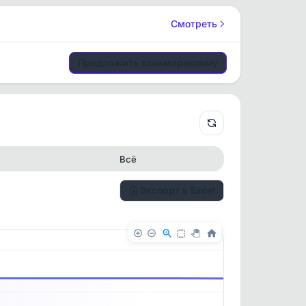
Смотреть
Предложить взаиморекламу
Всё
Экспорт в Excel
✕
✕
. По
ность