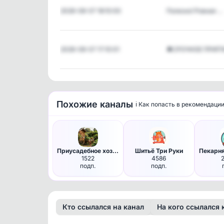
2026-08-07 18:10:00
Полезно! Ровная …
2026-08-07 17:10:01
🔔СРОЧНОЕ ПРИГ
Похожие каналы
ℹ️ Как попасть в рекомендаци
Приусадебное хозяйство
Шитьё Три Руки
Пекарн
1522
4586
подп.
подп.
Кто ссылался на канал
На кого ссылался 