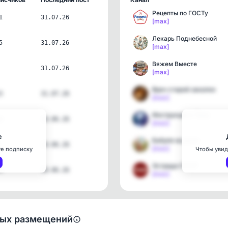
Рецепты по ГОСТу
1
31.07.26
[max]
Лекарь Поднебесной
5
31.07.26
[max]
Вяжем Вместе
31.07.26
[max]
Врач старой закалки
3
31.07.26
[max]
Инструкция к Телу
6
18.06.26
[max]
е
Бабуля на даче
18.06.26
[max]
те подписку
Чтобы увид
Эстрада СССР
4
18.06.26
[max]
ных размещений