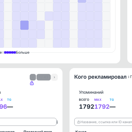
е
Больше
Кого рекламировал
ℹ️
‹
1 / 43
›
в
Упоминаний
AX
TG
ВСЕГО
MAX
TG
96
—
1792
1792
—
ℹ️
Название, ссылка или ID кана
исчиков
Последний пост
Канал