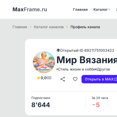
Max
Frame.ru
Главная
Каталог
Главная
Каталог каналов
Профиль канала
·
🌍
Открытый
ID 69211751003422
Мир Вязания
Стиль жизни и хобби
Другое
0,0
(0)
Открыть в MAX
Подписчики
За 24 часа
8'644
-5