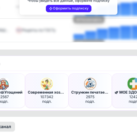
Чтобы увидеть все данные, оформите подписку
—
Оформить подписку
Посмотреть
ЛАШ…
Рецепты по ГОСТу
Посмотреть
и
я🥨Угощений
Современная хозяйка | Лайфхак…
Стрункин печатает...
22567
107342
2975
124
подп.
подп.
подп.
подп
канал