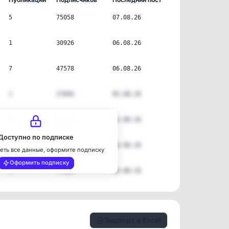
5
75058
07.08.26
1
30926
06.08.26
7
47578
06.08.26
1
27044
05.08.26
2
92575
05.08.26
Доступно по подписке
5
113453
04.08.26
еть все данные, оформите подписку
Оформить подписку
3
77861
04.08.26
Экспорт в Excel