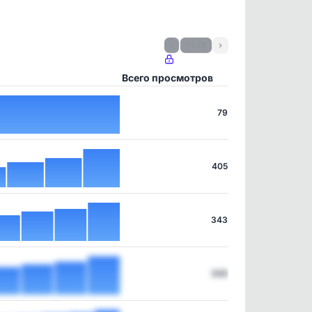
‹
1 / 18
›
Всего просмотров
79
405
343
309