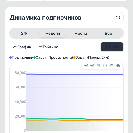
Динамика подписчиков
24ч
Неделя
Месяц
Всё
Excel
График
Таблица
Подписчики
Охват (Просм. поста)
Охват (Просм. 24ч)
80,000
60,000
40,000
20,000
✕
✕
✕
✕
История канала
0