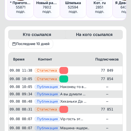
° Приготовлено Дома °
Новый ракурс
Шпилька
Кот. ru
55871
7602
52594
2851
64327
подп.
подп.
подп.
подп.
подп.
Кто ссылался
На кого ссылался
Последние 10 дней
Время
Контент
Подписчиков
К
—
Статистика
09.08 11:38
-5
77 849
—
Статистика
09.08 10:05
+3
77 854
—
Публикация
Наконец-то в...
09.08 10:05
—
—
Публикация
А вы думали ...
09.08 09:34
—
—
Публикация
Хиханьки Да ...
09.08 08:48
—
—
Статистика
09.08 08:31
-3
77 851
Публикация
[te
Vip гость эт...
09.08 08:07
—
—
Публикация
Машина-ящери...
09.08 08:07
—