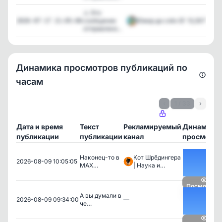
⚠️ Это
сообщение
Юмор до слёз 🤣
13,307
2026-07-17 21:05:06
отправлено...
Динамика просмотров публикаций по
часам
‹
1 / 33
›
Дата и время
Текст
Рекламируемый
Динамика
публикации
публикации
канал
просмотро
Наконец-то в
Кот Шрёдингера
2026-08-09 10:05:05
MAX…
| Наука и…
Посмотрет
А вы думали в
2026-08-09 09:34:00
—
че…