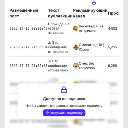
Размещенный
Текст
Рекламирующий
Просмот
пост
публиакции
канал
Неожиданно
Веселимся, не
😅😅😆
4,992
2026-07-19 08:00:49
стыдимся
Хиханьки...
⚠️ Это
Смехоград 😂 |
сообщение
5,265
2026-07-17 21:05:04
Юмор
отправлено...
⚠️ Это
Смех без
сообщение
9,286
2026-07-17 21:05:03
тормозов
отправлено...
⚠️ Это
ХахаЗавр |
сообщение
3,362
2026-07-17 21:05:05
Юмор
отправлено...
⚠️ Это
Доступно по подписке
Юмор без
сообщение
9,448
2026-07-17 21:05:02
границ 😄
Чтобы увидеть все данные, оформите подписку
отправлено...
Оформить подписку
⚠️ Это
Юмор для тебя
сообщение
8,703
2026-07-17 21:05:01
😆
отправлено...