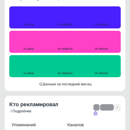
Публикации
25
139
576
за день
за неделю
за месяц
Репосты
0
0
0
за день
за неделю
за месяц
Просмотры на пост
15006
15304
16533
за день
за неделю
за месяц
Данные за последний месяц
Кто рекламировал
‹
1 / 62
›
ℹ️ Подробнее
Упоминаний
Каналов