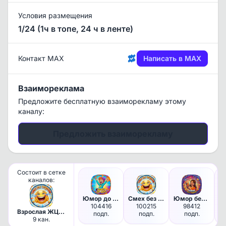
Условия размещения
1/24 (1ч в топе, 24 ч в ленте)
Контакт MAX
Написать в MAX
Взаимореклама
Предложите бесплатную взаиморекламу этому
каналу:
Предложить взаиморекламу
Состоит в сетке
каналов:
Юмор до слёз 🤣
Смех без тормозов
Юмор без границ 😄
104416
100215
98412
Взрослая ЖЦА,
подп.
подп.
подп.
Юмор
9 кан.