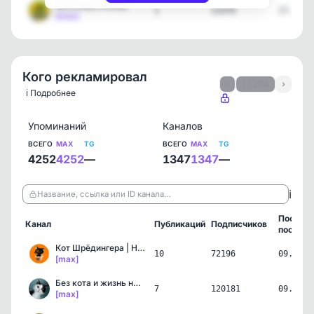
ХахаЗавр | Юмор
1
31478
17.07.2
[max]
Кого рекламировал
‹
1 / 204
›
ℹ️ Подробнее
Упоминаний
Каналов
ВСЕГО
MAX
TG
ВСЕГО
MAX
TG
4252
4252
—
1347
1347
—
ℹ️
Название, ссылка или ID канала…
Послед
Канал
Публикаций
Подписчиков
пост
Кот Шрёдингера | Наука и…
10
72196
09.08.2
[max]
Без кота и жизнь не та
7
120181
09.08.2
[max]