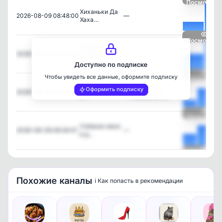
Посмотрет
Хиханьки Да
2026-08-09 08:48:00
—
Хаха…
Посмотрет
Машина-
2026-08-09 08:07:01
ящерица😂
—
😂…
Доступно по подписке
Чтобы увидеть все данные, оформите подписку
Посмотрет
Ура! Без кота
Без кота и
Оформить подписку
2026-08-09 07:05:01
и …
жизнь не та
Посмотрет
Собакен явно
2026-08-09 06:34:01
—
в д…
Посмотрет
Похожие каналы
ℹ️ Как попасть в рекомендации