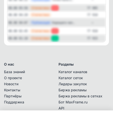
—
Статистика
08.08 05:56
-5
77 905
—
Статистика
08.08 04:20
77 910
Публикация
[te
Хорошего чел...
08.08 04:07
—
—
Статистика
08.08 02:45
-5
77 910
—
Статистика
08.08 01:10
+3
77 915
О нас
Разделы
База знаний
Каталог каналов
О проекте
Каталог сеток
Новости
Лидеры закупок
Контакты
Биржа рекламы
Партнёры
Биржа рекламы в сетках
Поддержка
Бот MaxFrame.ru
API