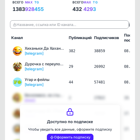
ВСЕГО
MAX
TG
ВСЕГО
MAX
TG
1383
928
455
432
429
3
ℹ️
Название, ссылка или ID канала…
Послед
Канал
Публикаций
Подписчиков
пост
Хиханьки Да Хаханьки
382
38859
08.08.2
[telegram]
Дурочка с переулочка 😜 |…
29
26992
08.08.2
[telegram]
Угар и фейлы
44
57481
08.08.2
[telegram]
Веселимся, не стыдимся
2
27822
19.07.2
[max]
Смехоград 😂 | Юмор
1
44338
17.07.2
[max]
Доступно по подписке
Смех без тормозов
4
100215
17.07.2
Чтобы увидеть все данные, оформите подписку
[max]
Оформить подписку