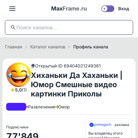
Max
Frame.ru
Вход
☀️
Главная
Каталог каналов
Профиль канала
·
🌍
Открытый
ID 69404021249361
Хиханьки Да Хаханьки |
Юмор Смешные видео
5,0
(1)
картинки Приколы
A+
РКН
Развлечения
Юмор
реклама
Подписчики
77'849
Вы владелец этого
канала? Начните