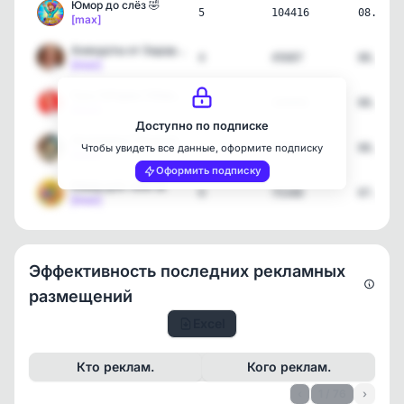
Юмор до слёз 🤣
5
104416
08.08.2
[max]
Анекдоты от Задорнова
4
45687
08.08.2
[max]
Гусь ГаГарик | Юмор | Пр…
16
144491
08.08.2
[max]
Доступно по подписке
Эзотерика | Психология Д…
3
72300
08.08.2
Чтобы увидеть все данные, оформите подписку
[max]
Оформить подписку
Юмор для тебя 😆
9
75340
07.08.2
[max]
Эффективность последних рекламных
размещений
Excel
Кто реклам.
Кого реклам.
‹
1 / 76
›