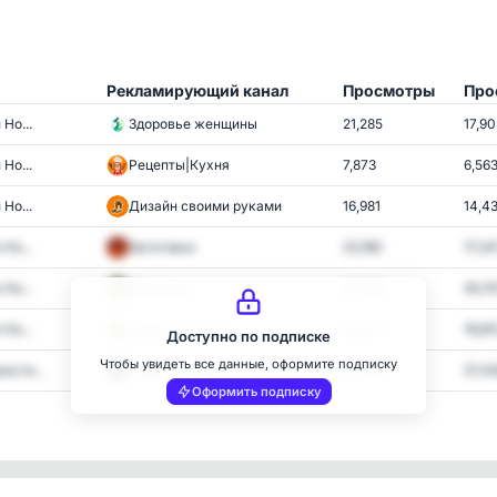
Рекламирующий канал
Просмотры
Про
Но...
Здоровье женщины
21,285
17,90
Но...
Рецепты|Кухня
7,873
6,56
Но...
Дизайн своими руками
16,981
14,4
Но...
Заготовки
22,180
17,24
Но...
Моя дача
35,898
30,11
Но...
Дом без забот
23,676
19,81
Доступно по подписке
Чтобы увидеть все данные, оформите подписку
ости...
Радио Sputnik
27,876
27,4
Оформить подписку