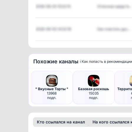
2026-08-05 15:02:15
Отличное средств…
2026-08-05 14:02:18
Как очистить дух…
Похожие каналы
ℹ️ Как попасть в рекомендаци
° Вкусные Торты °
Базовая роскошь
13968
15035
подп.
подп.
Кто ссылался на канал
На кого ссылался 