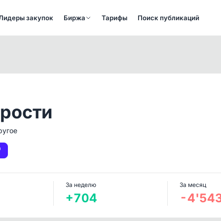
Лидеры закупок
Биржа
Тарифы
Поиск публикаций
трости
ругое
За неделю
За месяц
+704
-4'54