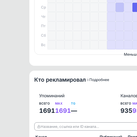
Ср
Чт
Пт
Сб
Вс
Меньш
Кто рекламировал
ℹ️ Подробнее
Упоминаний
Канало
ВСЕГО
MAX
TG
ВСЕГО
M
1691
1691
—
935
9
Название, ссылка или ID канала…
Канал
Публикаций
Подп