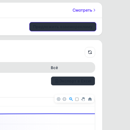
Смотреть
Предложить взаиморекламу
Всё
Экспорт в Excel
✕
✕
. По
ность