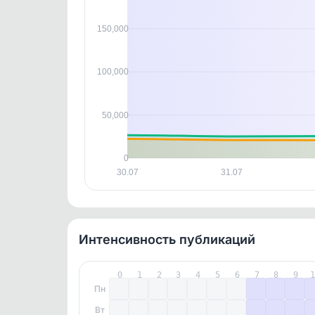
контен
150,000
Отзывы пользователей
0DF61F9D0B2D4834
100,000
Оперативное размещение и
50,000
0
30.07
31.07
Интенсивность публикаций
0
1
2
3
4
5
6
7
8
9
Пн
Вт