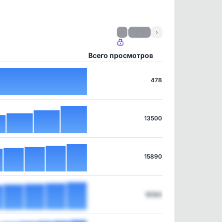
‹
1 / 18
›
Всего просмотров
478
13500
15890
16164