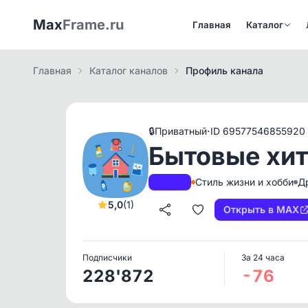
Max
Frame.ru
Главная
Каталог
Главная
Каталог каналов
Профиль канала
·
🔒
Приватный
ID 69577546855920
Бытовые хи
Стиль жизни и хобби
Д
A+
РКН
5,0
(1)
Открыть в MAX
Подписчики
За 24 часа
228'872
-76