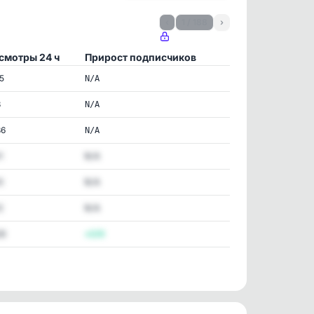
‹
1 / 188
›
смотры 24 ч
Прирост подписчиков
5
N/A
3
N/A
36
N/A
1
N/A
0
N/A
2
N/A
26
+133