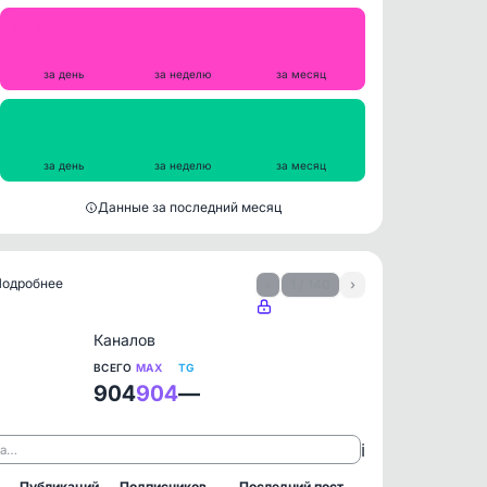
Репосты
0
0
0
за день
за неделю
за месяц
Просмотры на пост
25542
25669
27764
за день
за неделю
за месяц
Данные за последний месяц
 Подробнее
‹
1 / 140
›
Каналов
ВСЕГО
MAX
TG
904
904
—
ℹ️
ла…
Публикаций
Подписчиков
Последний пост