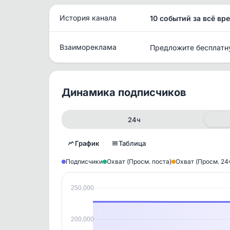
История канала
10 событий за всё вр
Взаимореклама
Предложите бесплатн
Динамика подписчиков
24ч
График
Таблица
Подписчики
Охват (Просм. поста)
Охват (Просм. 24
250,000
Исто
В этом
200,000
этим д
Войдите
, чтобы оста