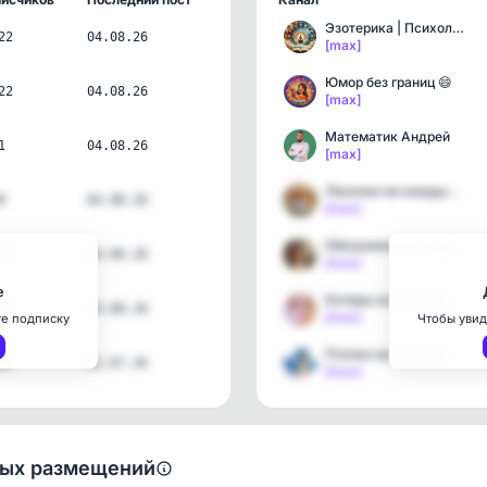
Эзотерика | Психология Д…
22
04.08.26
[max]
Юмор без границ 😄
22
04.08.26
[max]
Математик Андрей
1
04.08.26
[max]
Лисички на каждый день
9
04.08.26
[max]
Обезьянки на каждый день
97
04.08.26
[max]
е
Котяры на каждый день
45
04.08.26
[max]
те подписку
Чтобы увид
Птички на каждый день
05
31.07.26
[max]
ных размещений