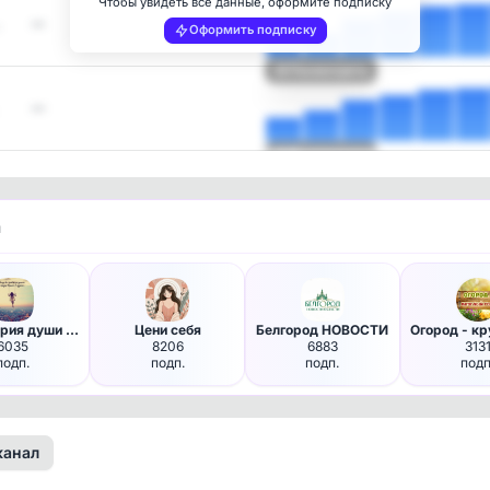
Чтобы увидеть все данные, оформите подписку
—
Оформить подписку
Посмотреть
—
Посмотреть
и
Территория души |Мысли на отк…
Цени себя
Белгород НОВОСТИ
6035
8206
6883
313
подп.
подп.
подп.
подп
канал