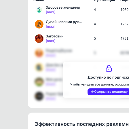
Здоровье женщины
4
1969
[max]
Дизайн своими руками
4
1252
[max]
Заготовки
5
4751
[max]
Рецепты|Кухня
5
8579
[max]
Дом без забот
1
1183
[max]
Доступно по подписк
Моя дача
5
2204
[max]
Чтобы увидеть все данные, оформи
Оформить подписку
Радио Sputnik
1
1190
[max]
Эффективность последних реклам