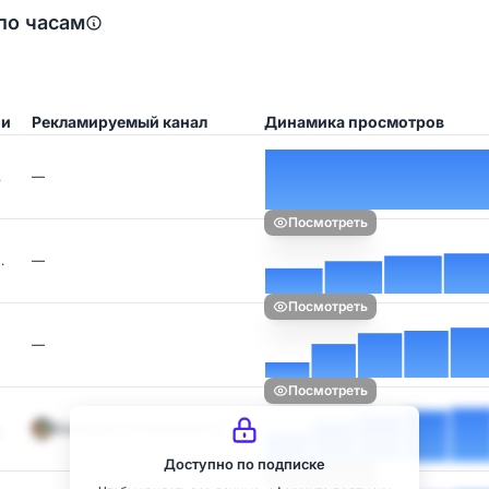
по часам
ии
Рекламируемый канал
Динамика просмотров
…
—
Посмотреть
…
—
Посмотреть
—
Посмотреть
Эзотерика | Психология Д…
Доступно по подписке
Посмотреть