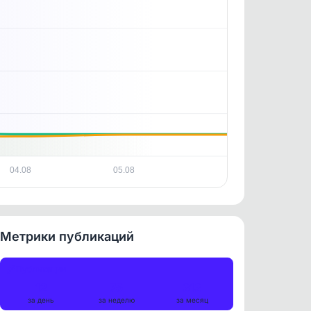
16.05.2026
04.08
05.08
Метрики публикаций
Публикации
12
75
313
за день
за неделю
за месяц