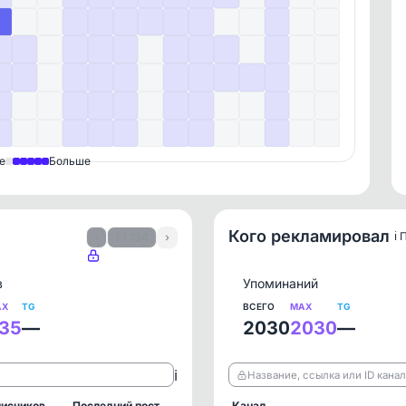
е
Больше
Кого рекламировал
ℹ️
‹
1 / 134
›
в
Упоминаний
AX
TG
ВСЕГО
MAX
TG
35
—
2030
2030
—
ℹ️
Название, ссылка или ID кана
исчиков
Последний пост
Канал