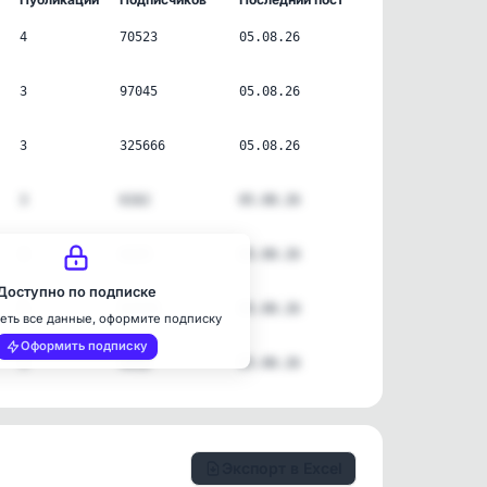
4
70523
05.08.26
3
97045
05.08.26
3
325666
05.08.26
3
6162
05.08.26
3
4225
05.08.26
Доступно по подписке
5
51574
05.08.26
еть все данные, оформите подписку
Оформить подписку
3
4456
05.08.26
Экспорт в Excel