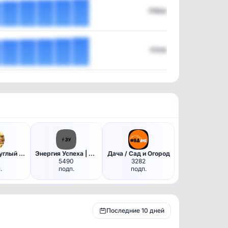
17904
17314
Огород - круглый год | Сад, Д…
Энергия Успеха | Саморазвитие…
Дача / Сад и Огород
1
5490
3282
.
подп.
подп.
Последние 10 дней