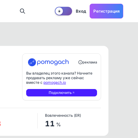
Вход
Регистрация
☀️
реклама
Вы владелец этого канала? Начните
продавать рекламу уже сейчас
вместе с
pomogach.io
Подключить
Вовлеченность (ER)
3
11
%