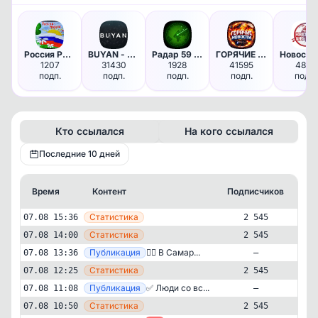
Россия Родина моя
BUYAN - Чё там в мире? | Ново…
Радар 59 | Пермь
ГОРЯЧИЕ НОВОСТИ
Н
1207
31430
1928
41595
4887
подп.
подп.
подп.
подп.
подп.
Кто ссылался
На кого ссылался
Последние 10 дней
Время
Контент
Подписчиков
Кт
—
Статистика
07.08 15:36
2 545
—
Статистика
07.08 14:00
2 545
—
Публикация
👍🏻 В Самар...
07.08 13:36
—
—
Статистика
07.08 12:25
2 545
—
Публикация
✅ Люди со вс...
07.08 11:08
—
—
Статистика
07.08 10:50
2 545