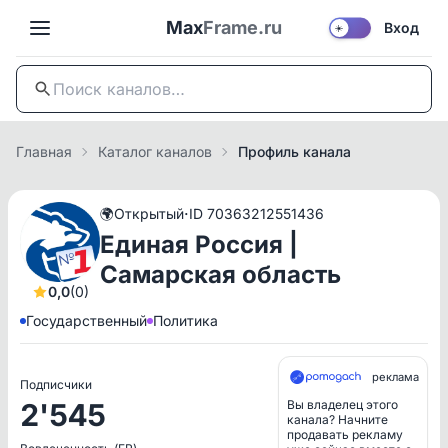
Max
Frame.ru
Вход
☀️
Главная
Каталог каналов
Профиль канала
·
🌍
Открытый
ID 70363212551436
Единая Россия |
Самарская область
0,0
(0)
Государственный
Политика
реклама
Подписчики
2'545
Вы владелец этого
канала? Начните
продавать рекламу