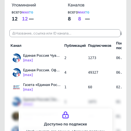
Упоминаний
Каналов
ВСЕГО
MAX
TG
ВСЕГО
MAX
TG
12
12
—
8
8
—
ℹ️
Название, ссылка или ID канала…
Послед
Канал
Публикаций
Подписчиков
пост
Единая Россия Чувашия
2
1273
06.08.2
[max]
Единая Россия. Официально
4
49327
06.08.2
[max]
Газета «Единая Россия – …
1
60
02.06.2
[max]
Единая Россия | Башкорто…
1
1473
02.06.2
[max]
Будни Зубцовой🇷🇺
1
373
01.04.2
[max]
Доступно по подписке
ЕДИНАЯ РОССИЯ | ТВЕРСКАЯ…