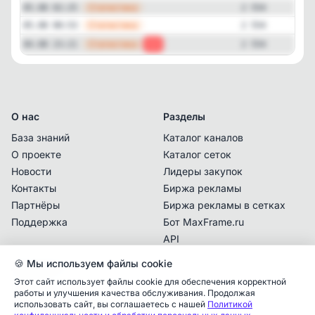
—
Статистика
05.08 02:25
2 554
—
Статистика
05.08 00:53
2 554
—
Статистика
04.08 23:21
-1
2 554
О нас
Разделы
База знаний
Каталог каналов
О проекте
Каталог сеток
Новости
Лидеры закупок
Контакты
Биржа рекламы
Партнёры
Биржа рекламы в сетках
Поддержка
Бот MaxFrame.ru
API
🍪 Мы используем файлы cookie
Документы
Этот сайт использует файлы cookie для обеспечения корректной
Политика
работы и улучшения качества обслуживания. Продолжая
конфиденциальности
использовать сайт, вы соглашаетесь с нашей
Политикой
Аналитика упоминаний
✕