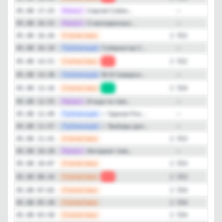
—
Репост
Сергей Собян...
05.08 17:25
—
—
Репост
О молодежных...
05.08 16:52
—
—
Статистика
05.08 16:26
2 552
—
Публикация
Губернатор С...
05.08 16:10
—
—
Статистика
05.08 14:51
-2
2 552
—
Публикация
🌺 В Самарск...
05.08 14:38
—
—
Статистика
05.08 13:16
+1
2 554
—
Репост
И еще по тем...
05.08 12:55
—
—
Публикация
✅ Единая Рос...
05.08 12:49
—
—
Публикация
✅ Выборы дол...
05.08 11:57
—
—
Статистика
05.08 11:41
2 553
—
Репост
Интернет пом...
05.08 10:28
—
—
Статистика
05.08 10:07
2 553
—
Статистика
05.08 08:34
-1
2 553
—
Статистика
05.08 07:02
2 554
—
Статистика
05.08 05:30
2 554
—
Статистика
05.08 03:58
2 554