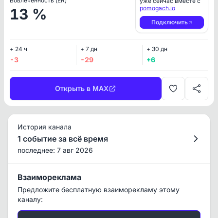
Вовлеченность (ER)
уже сейчас вместе с
pomogach.io
13 %
Подключить
+ 24 ч
+ 7 дн
+ 30 дн
-3
-29
+6
Открыть в MAX
История канала
1 событие за всё время
последнее: 7 авг 2026
Взаимореклама
Предложите бесплатную взаиморекламу этому
каналу: