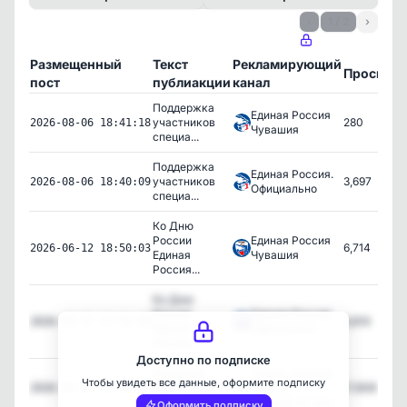
‹
1 / 2
›
Размещенный
Текст
Рекламирующий
Просмот
пост
публиакции
канал
Поддержка
Единая Россия
участников
280
2026-08-06 18:41:18
Чувашия
специа...
Поддержка
Единая Россия.
участников
3,697
2026-08-06 18:40:09
Официально
специа...
Ко Дню
России
Единая Россия
6,714
2026-06-12 18:50:03
Единая
Чувашия
Россия...
Ко Дню
России
Единая Россия.
6,614
2026-06-12 17:26:00
Единая
Официально
Россия...
Доступно по подписке
Народная
Газета «Единая
Чтобы увидеть все данные, оформите подписку
программа
Россия –
17,608
2026-06-02 15:38:47
Единой Р...
Башкортостан»
Оформить подписку