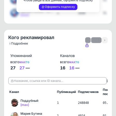
1
2323
31.03.2
Чтобы увидеть все данные, оформите подписку
[max]
Оформить подписку
Единая Россия - Югра
1
1038
31.03.2
[max]
Кого рекламировал
‹
1 / 3
›
ℹ️ Подробнее
Упоминаний
Каналов
ВСЕГО
MAX
TG
ВСЕГО
MAX
TG
27
27
—
16
16
—
ℹ️
Название, ссылка или ID канала…
Послед
Канал
Публикаций
Подписчиков
пост
Поддубный
1
248848
05.08.2
[max]
Мария Бутина
1
4024
01.07.2