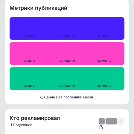
Метрики публикаций
Публикации
7
27
103
за день
за неделю
за месяц
Репосты
0
7
19
за день
за неделю
за месяц
Просмотры на пост
442
455
464
за день
за неделю
за месяц
Данные за последний месяц
Кто рекламировал
‹
1 / 2
›
ℹ️ Подробнее