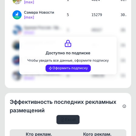
[max]
Самара Новости
5
15279
30.06.2
[max]
Единая Россия. Официально
1
49327
28.06.2
[max]
ДЕМИДОВ_МГЕР
1
866
14.05.2
[max]
Доступно по подписке
Молодая Гвардия
2
8199
14.05.2
Чтобы увидеть все данные, оформите подписку
[max]
Оформить подписку
Вячеслав Федорищев
4
199230
13.05.2
[max]
Эффективность последних рекламных
размещений
Excel
Кто реклам.
Кого реклам.