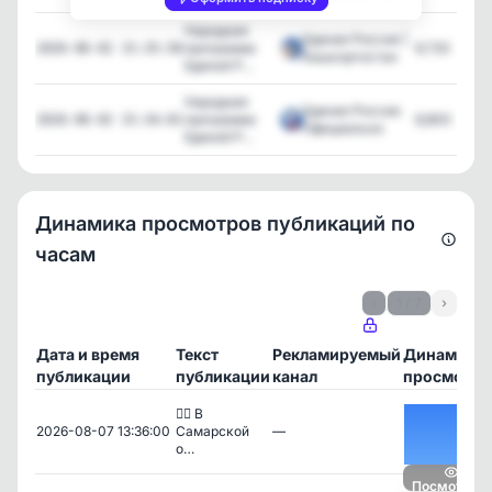
Народная
Единая Россия |
программа
9,733
2026-06-02 15:35:58
Башкортостан
Единой Р...
Народная
Единая Россия.
программа
8,800
2026-06-02 15:34:01
Официально
Единой Р...
Динамика просмотров публикаций по
часам
‹
1 / 7
›
Дата и время
Текст
Рекламируемый
Динамика
публикации
публикации
канал
просмотро
👍🏻 В
2026-08-07 13:36:00
Самарской
—
о…
Посмотреть