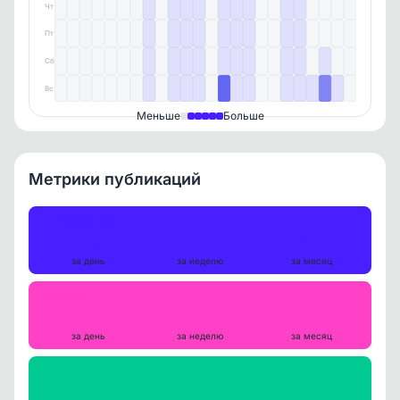
Чт
Пт
Сб
Вс
Меньше
Больше
Метрики публикаций
Публикации
10
60
267
за день
за неделю
за месяц
Репосты
0
0
0
за день
за неделю
за месяц
Просмотры на пост
5019
5200
5407