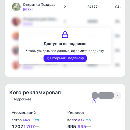
Открытки Поздравления
2
34177
04.08.2
[max]
Открытки для близких
1
68080
04.08.2
[max]
НОВЫЕ ОТКРЫТКИ 🎁
1
26649
04.08.2
[max]
Доступно по подписке
Открытки
2
153824
04.08.2
Чтобы увидеть все данные, оформите подписку
[max]
Оформить подписку
Красивые Открытки
1
93637
04.08.2
[max]
Кого рекламировал
‹
1 / 144
›
ℹ️ Подробнее
Упоминаний
Каналов
ВСЕГО
MAX
TG
ВСЕГО
MAX
TG
1707
1707
—
995
995
—