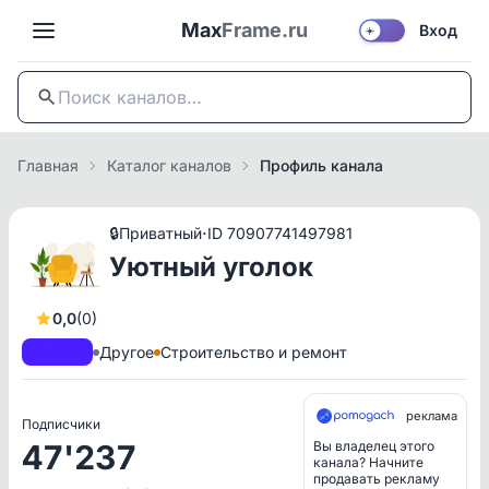
Max
Frame.ru
Вход
☀️
Главная
Каталог каналов
Профиль канала
·
🔒
Приватный
ID 70907741497981
Уютный уголок
0,0
(0)
A+
РКН
Другое
Строительство и ремонт
реклама
Подписчики
47'237
Вы владелец этого
канала? Начните
продавать рекламу