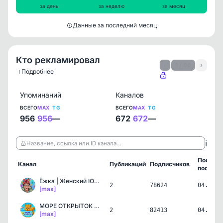
за день
за неделю
за месяц
Данные за последний месяц
Кто рекламировал
‹
1 / 96
›
ℹ️ Подробнее
Упоминаний
Каналов
ВСЕГО
MAX
TG
ВСЕГО
MAX
TG
956
956
—
672
672
—
ℹ️
Название, ссылка или ID канала…
Послед
Канал
Публикаций
Подписчиков
пост
Ёжка | Женский Юмор
2
78624
04.08.2
[max]
МОРЕ ОТКРЫТОК 🏖️💌
2
82413
04.08.2
[max]