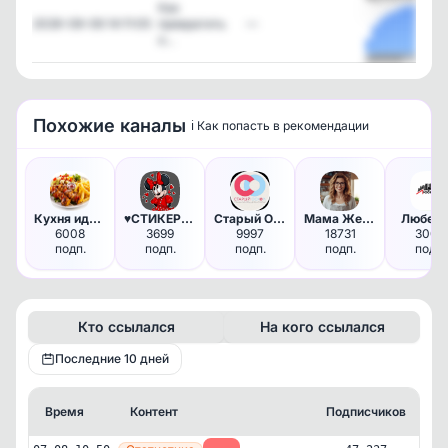
Как
2026-08-06 14:11:05
превратить
—
о…
Посмотреть
Похожие каналы
ℹ️ Как попасть в рекомендации
Кухня идей - лучшие рецепты, …
♥️СТИКЕРЯНКА♥️
Старый Оскол НОВОСТИ
Мама Жена Хозяйка | Женский ж…
Любер
6008
3699
9997
18731
3009
подп.
подп.
подп.
подп.
подп.
Кто ссылался
На кого ссылался
Последние 10 дней
Время
Контент
Подписчиков
К