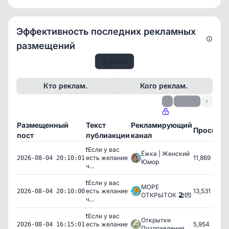
Эффективность последних рекламных
размещений
Excel
Кто реклам.
Кого реклам.
‹
1 / 137
›
Размещенный
Текст
Рекламирующий
Просмот
пост
публиакции
канал
❗️Если у вас
Ёжка | Женский
есть желание
11,869
2026-08-04 20:10:01
Юмор
ч...
❗️Если у вас
МОРЕ
есть желание
13,531
2026-08-04 20:10:00
ОТКРЫТОК 🏖️💌
ч...
❗️Если у вас
Открытки
есть желание
5,954
2026-08-04 16:15:01
Поздравления