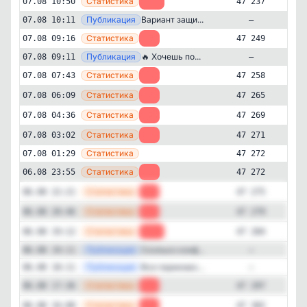
—
Статистика
07.08 10:50
-12
47 237
—
Публикация
Вариант защи...
07.08 10:11
—
—
Статистика
07.08 09:16
-9
47 249
—
Публикация
🔥 Хочешь по...
07.08 09:11
—
—
Статистика
07.08 07:43
-7
47 258
—
Статистика
07.08 06:09
-4
47 265
—
Статистика
07.08 04:36
-2
47 269
—
Статистика
07.08 03:02
-1
47 271
—
Статистика
07.08 01:29
47 272
Другое
Строительство и ремонт
✕
Уютный уголок
—
Статистика
06.08 23:55
-3
47 272
47'237
подписчиков
—
Статистика
06.08 22:21
-4
47 275
Подписчиков за 24 часа
—
Статистика
06.08 20:46
-5
47 279
-93
—
Статистика
06.08 19:12
-13
47 284
Подписчиков за неделю
—
Публикация
Сколько конф...
06.08 19:11
—
-747
—
Публикация
Все парикмах...
06.08 18:11
—
—
Статистика
06.08 17:36
-5
47 297
Подписчиков за месяц
-488
—
Статистика
06.08 16:00
-9
47 302