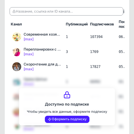
ℹ️
Название, ссылка или ID канала…
Послед
Канал
Публикаций
Подписчиков
пост
Современная хозяйка | Ла…
1
107394
06.08.2
[max]
Перепланировки с Анной С…
3
1769
05.08.2
[max]
Скорочтение для детей | …
1
17827
05.08.2
[max]
Уроки Шитья
1
66992
03.08.2
[max]
Квартирный вопрос | Диза…
117
42715
02.08.2
[max]
Доступно по подписке
Блин, это про меня💅 | Же…
2
26085
02.08.2
Чтобы увидеть все данные, оформите подписку
[max]
Оформить подписку
Твоё Здоровье
3
65211
31.07.2
[max]