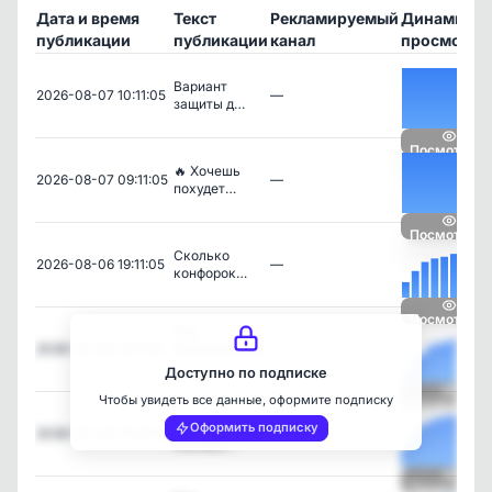
Дата и время
Текст
Рекламируемый
Динамика
публикации
публикации
канал
просмотро
Вариант
2026-08-07 10:11:05
—
защиты д…
Посмотреть
🔥 Хочешь
2026-08-07 09:11:05
—
похудет…
Посмотреть
Сколько
2026-08-06 19:11:05
—
конфорок…
Посмотреть
Все
2026-08-06 18:11:05
парикмахеры
—
…
Доступно по подписке
Чтобы увидеть все данные, оформите подписку
Посмотреть
Стильная
Оформить подписку
2026-08-06 15:44:05
—
евродву…
Посмотреть