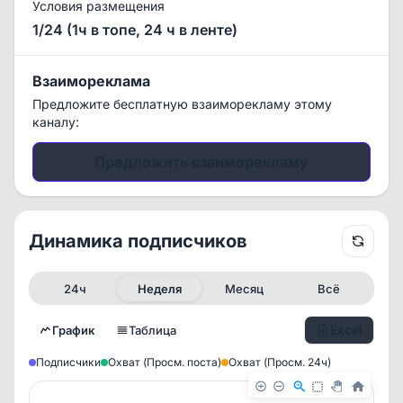
Условия размещения
1/24 (1ч в топе, 24 ч в ленте)
Взаимореклама
Предложите бесплатную взаиморекламу этому
каналу:
Предложить взаиморекламу
Динамика подписчиков
24ч
Неделя
Месяц
Всё
Excel
График
Таблица
Подписчики
Охват (Просм. поста)
Охват (Просм. 24ч)