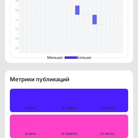
Вт
Ср
Чт
Пт
Сб
Вс
Меньше
Больше
Метрики публикаций
Публикации
0
0
2
за день
за неделю
за месяц
Репосты
0
0
0
за день
за неделю
за месяц