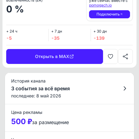
Вовлеченность (ER)
уже сейчас вместе с
pomogach.io
0 %
Подключить
+ 24 ч
+ 7 дн
+ 30 дн
-5
-35
-139
Открыть в MAX
История канала
3 события за всё время
последнее: 8 май 2026
Цена рекламы
500 ₽
за размещение