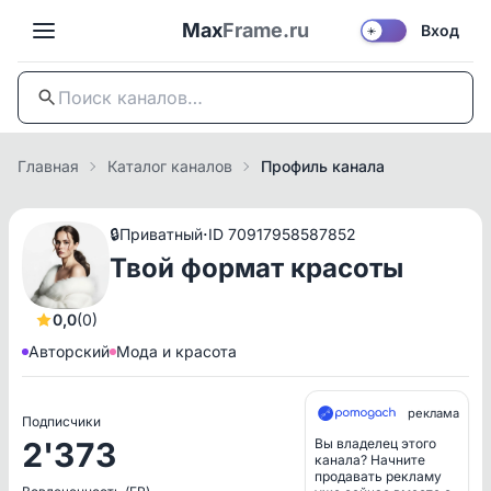
Max
Frame.ru
Вход
☀️
Главная
Каталог каналов
Профиль канала
·
🔒
Приватный
ID 70917958587852
Твой формат красоты
0,0
(0)
Авторский
Мода и красота
реклама
Подписчики
2'373
Вы владелец этого
канала? Начните
продавать рекламу