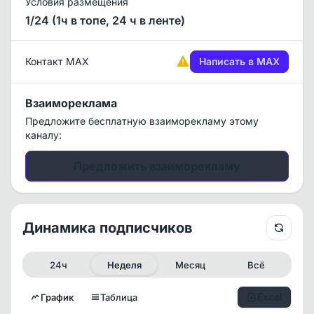
Условия размещения
1/24 (1ч в топе, 24 ч в ленте)
Контакт MAX
Написать в MAX
Взаимореклама
Предложите бесплатную взаиморекламу этому
каналу:
Предложить взаиморекламу
Динамика подписчиков
24ч
Неделя
Месяц
Всё
Excel
График
Таблица