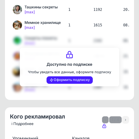
Ташкины секреты
1
1192
20.06.2
[max]
Мемное хранилище
1
1615
08.06.2
[max]
Секреты планеты
1
2102
08.06.2
[max]
Розыгрыши призов в MAX
15
28816
25.05.2
[max]
Доступно по подписке
Крым - путешествие по Та…
1
3822
18.05.2
Чтобы увидеть все данные, оформите подписку
[max]
Оформить подписку
Доброе Утро
1
2387
18.05.2
[max]
Кого рекламировал
‹
1 / 4
›
ℹ️ Подробнее
Упоминаний
Каналов