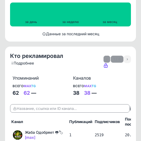
Просмотры на пост
0
0
41
за день
за неделю
за месяц
Данные за последний месяц
Кто рекламировал
‹
1 / 6
›
ℹ️ Подробнее
Упоминаний
Каналов
ВСЕГО
MAX
TG
ВСЕГО
MAX
TG
62
62
—
38
38
—
ℹ️
Название, ссылка или ID канала…
Послед
Канал
Публикаций
Подписчиков
пост
Жаба Одобряет 🐸🏷️
1
2519
20.06.2
[max]