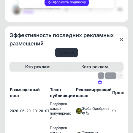
Оформить подписку
Мама Юля и 8 детей
1
—
04.06.2
[max]
Эффективность последних рекламных
размещений
Excel
Кто реклам.
Кого реклам.
‹
1 / 5
›
Размещенный
Текст
Рекламирующий
Просмот
пост
публиакции
канал
Подборка
самых
Жаба Одобряет
91
2026-06-20 13:20:01
популярных
🐸🏷️
к...
Подборка
самых
Ташкины