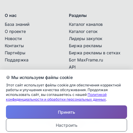
О нас
Разделы
База знаний
Каталог каналов
О проекте
Каталог сеток
Новости
Лидеры закупок
Контакты
Биржа рекламы
Партнёры
Биржа рекламы в сетках
Поддержка
Бот MaxFrame.ru
API
🍪 Мы используем файлы cookie
Документы
Этот сайт использует файлы cookie для обеспечения корректной
Политика
работы и улучшения качества обслуживания. Продолжая
конфиденциальности
использовать сайт, вы соглашаетесь с нашей
Политикой
Аналитика упоминаний
✕
конфиденциальности и обработки персональных данных
.
Пользовательское
соглашение
✕
✕
✕
✕
✕
Все
Telegram
MAX
Принять
Проверьте владельца канала
—
Дата публикации:
Учитываются рекламные упоминания в MAX,
Каналы в блоке «Рекомендации» подбираются
© 2025 MaxFrame.ru — все права защищены
Ваш канал для взаиморекламы
*
Настроить
Закрыть
Тарифы и подписки
размещённые в каналах, которые есть в базе
автоматически по похожим категориям текущего
Владелец канала с этим контактом
Группировать по каналу
maxframe.ru, в частности:
канала.