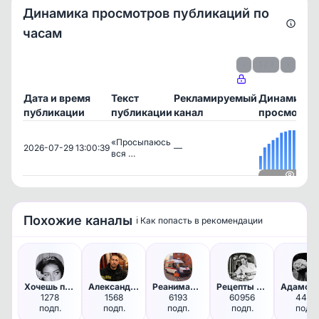
Динамика просмотров публикаций по
часам
‹
1 / 1
›
Дата и время
Текст
Рекламируемый
Динамика
публикации
публикации
канал
просмотро
«Просыпаюсь
2026-07-29 13:00:39
—
вся …
Посмотреть
Похожие каналы
ℹ️ Как попасть в рекомендации
Доступно по подписке
Чтобы увидеть все данные, оформите подписку
Оформить подписку
Хочешь примерить?
Александр про семейные финансы
Реанимашка
Рецепты от Натальи Шишкиной !
1278
1568
6193
60956
4469
подп.
подп.
подп.
подп.
подп.