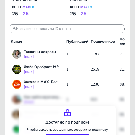
ВСЕГО
MAX
TG
ВСЕГО
MAX
TG
25
25
—
25
25
—
ℹ️
Название, ссылка или ID канала…
Послед
Канал
Публикаций
Подписчиков
пост
Ташкины секреты
1
1192
21.06.2
[max]
Жаба Одобряет 🐸🏷️
1
2519
21.06.2
[max]
Халява в MAX. Бесплатно …
1
1236
08.06.2
[max]
Как найти мужчину...если…
1
923
08.06.2
[max]
Мемное хранилище
1
1615
08.06.2
[max]
Доступно по подписке
Секреты планеты
1
2102
08.06.2
Чтобы увидеть все данные, оформите подписку
[max]