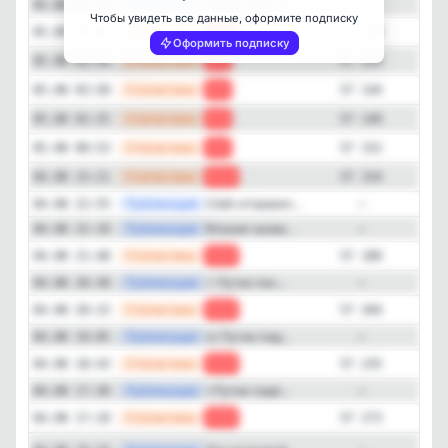
—
Публикация
Литва запуст...
05.08 08:30
—
Чтобы увидеть все данные, оформите подписку
—
Статистика
05.08 07:02
-15
57 120
Оформить подписку
—
Статистика
05.08 05:30
-9
57 135
—
Статистика
05.08 03:58
-5
57 144
—
Статистика
05.08 02:25
-3
57 149
—
Статистика
05.08 00:53
-2
57 152
—
Статистика
04.08 23:21
-26
57 154
—
Публикация
США отправил...
04.08 22:55
—
—
Публикация
Япония назва...
04.08 22:10
—
—
Статистика
04.08 21:48
-24
57 180
—
Публикация
⚡️ Путин пос...
04.08 20:30
—
—
Статистика
04.08 20:15
-31
57 204
—
Публикация
📜 Путин под...
04.08 19:05
—
—
Статистика
04.08 18:43
-38
57 235
—
Публикация
⚡️Путин подп...
04.08 17:30
—
—
Статистика
04.08 17:10
-36
57 273