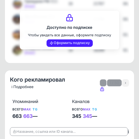
Граждане РФ 🇷🇺
16
21767
04.08.2
[max]
Моя Россия 🇷🇺
10
27796
04.08.2
[max]
Доступно по подписке
Патриот России
17
49434
02.08.2
Чтобы увидеть все данные, оформите подписку
[max]
Оформить подписку
Сладков онлайн
10
16209
02.08.2
[max]
Кого рекламировал
‹
1 / 50
›
ℹ️ Подробнее
Упоминаний
Каналов
ВСЕГО
MAX
TG
ВСЕГО
MAX
TG
663
663
—
345
345
—
ℹ️
Название, ссылка или ID канала…