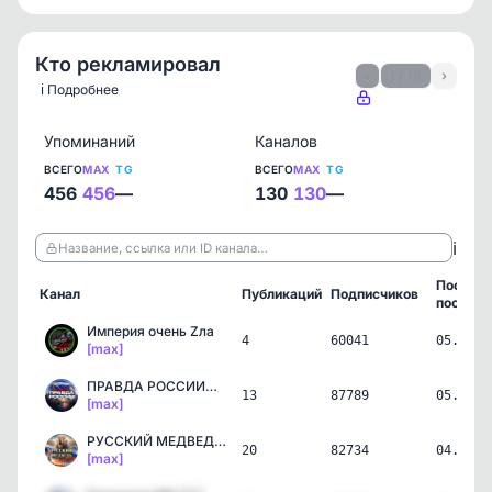
Кто рекламировал
‹
1 / 19
›
ℹ️ Подробнее
Упоминаний
Каналов
ВСЕГО
MAX
TG
ВСЕГО
MAX
TG
456
456
—
130
130
—
ℹ️
Название, ссылка или ID канала…
Послед
Канал
Публикаций
Подписчиков
пост
Империя очень Zла
4
60041
05.08.2
[max]
ПРАВДА РОССИИ🇷🇺
13
87789
05.08.2
[max]
РУССКИЙ МЕДВЕДЬ | Новости
20
82734
04.08.2
[max]