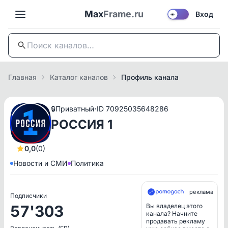
Max
Frame.ru
Вход
☀️
Главная
Каталог каналов
Профиль канала
·
🔒
Приватный
ID 70925035648286
РОССИЯ 1
0,0
(0)
Новости и СМИ
Политика
реклама
Подписчики
57'303
Вы владелец этого
канала? Начните
продавать рекламу