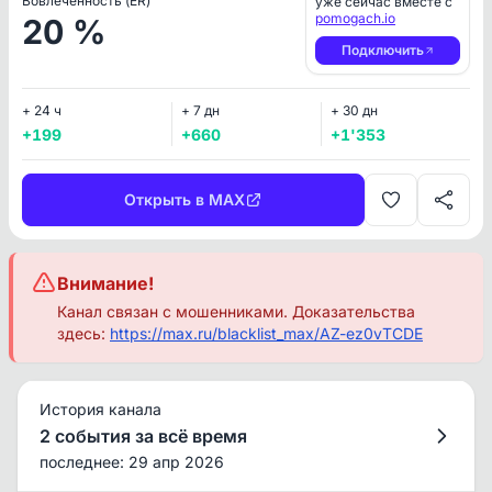
Вовлеченность (ER)
уже сейчас вместе с
pomogach.io
20 %
Подключить
+ 24 ч
+ 7 дн
+ 30 дн
+199
+660
+1'353
Открыть в MAX
Внимание!
Канал связан с мошенниками. Доказательства
здесь:
https://max.ru/blacklist_max/AZ-ez0vTCDE
История канала
2 события за всё время
последнее: 29 апр 2026