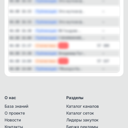
Публикация
[max
Это жуткое ф...
04.08 16:33
—
Публикация
[max
Это жуткое ф...
04.08 16:33
—
Публикация
[max
Это жуткое ф...
04.08 16:33
—
—
Публикация
❗️В Госдуме ...
04.08 16:30
—
—
Публикация
‼️ ВНИМАНИЕ,...
04.08 16:00
—
—
Статистика
04.08 15:37
-28
57 309
—
Публикация
Владимир Пут...
04.08 15:30
—
—
Статистика
04.08 14:04
-54
57 337
—
Публикация
⁉️Въезд в Ка...
04.08 14:04
—
О нас
Разделы
База знаний
Каталог каналов
О проекте
Каталог сеток
Новости
Лидеры закупок
Контакты
Биржа рекламы