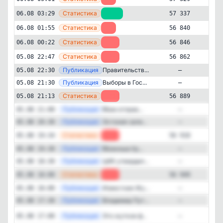
—
Статистика
06.08 03:29
+497
57 337
—
Статистика
06.08 01:55
-6
56 840
—
Статистика
06.08 00:22
-16
56 846
—
Статистика
05.08 22:47
-27
56 862
—
Публикация
Правительств...
05.08 22:30
—
Новости и СМИ
Политика
—
Публикация
Выборы в Гос...
05.08 21:30
—
✕
РОССИЯ 1
—
Статистика
05.08 21:13
-29
56 889
57'303
подписчиков
—
Публикация
❗️Вам отправ...
05.08 21:00
—
Подписчиков за 24 часа
—
Публикация
Эстония зале...
05.08 20:30
—
+199
—
Статистика
05.08 19:34
-31
56 918
Подписчиков за неделю
—
Публикация
❗️Военные бу...
05.08 19:30
—
+660
—
Публикация
ЦИК утвердил...
05.08 18:30
—
—
Статистика
05.08 18:00
-15
56 949
Подписчиков за месяц
+1'353
—
Публикация
Известная Жу...
05.08 18:00
—
—
Публикация
Владимир Пут...
05.08 17:30
—
ER (Engagement Rate)
Публикация
[max
Это жуткое ф...
05.08 17:00
—
20%