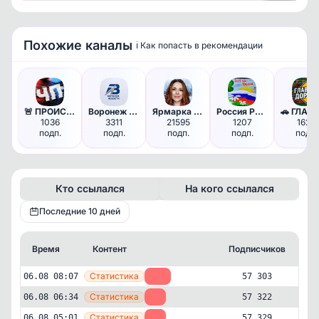
Посмотрет
Похожие каналы
ℹ️ Как попасть в рекомендации
🚨 ПРОИСШЕСТВИЯ - предупрежден…
Воронеж НОВОСТИ
Ярмарка тщеславия
Россия Родина моя
1036
3311
21595
1207
1623
подп.
подп.
подп.
подп.
подп.
Кто ссылался
На кого ссылался
Последние 10 дней
Время
Контент
Подписчиков
Кт
—
Статистика
06.08 08:07
-19
57 303
—
Статистика
06.08 06:34
-7
57 322
—
Статистика
06.08 05:01
-8
57 329