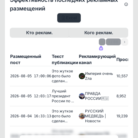
размещений
Excel
Кто реклам.
Кого реклам.
‹
1 / 66
›
Размещенный
Текст
Рекламирующий
Просмот
пост
публиакции
канал
Это жуткое
Империя очень
фото было
10,557
2026-08-05 17:00:06
Zла
сделан...
Лучший
ПРАВДА
президент
8,952
2026-08-05 12:03:17
РОССИИ🇷🇺
России по ...
Это жуткое
РУССКИЙ
фото было
МЕДВЕДЬ |
19,239
2026-08-04 16:33:13
сделан...
Новости
Это жуткое
Граждане РФ
фото было
3,008
2026-08-04 16:33:11