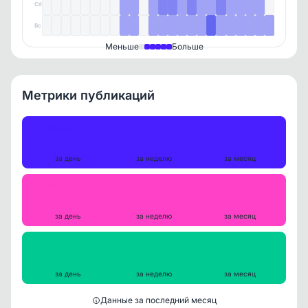
Сб
Вс
Меньше
Больше
Метрики публикаций
Публикации
18
92
428
за день
за неделю
за месяц
Репосты
0
0
0
за день
за неделю
за месяц
Просмотры на пост
12481
12092
12330
за день
за неделю
за месяц
Данные за последний месяц