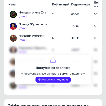
Послед
Канал
Публикаций
Подписчиков
пост
Империя очень Zла
2
60041
05.08.2
[max]
Правда Журналиста
1
10867
05.08.2
[max]
СВОДКИ РОССИИ🇷🇺
6
30035
05.08.2
[max]
Подоляка | Фронтовой Раз…
3
14697
05.08.2
[max]
РУССКИЙ МЕДВЕДЬ | Новости
22
82734
04.08.2
[max]
Доступно по подписке
Моя Россия 🇷🇺
8
27796
03.08.2
Чтобы увидеть все данные, оформите подписку
[max]
Оформить подписку
Поддубный онлайн
3
12022
02.08.2
[max]
Эффективность последних рекламных