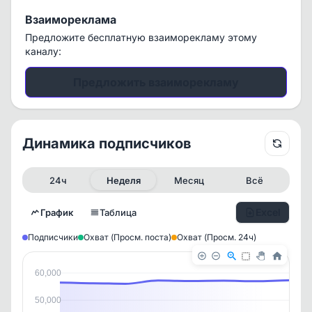
Взаимореклама
Предложите бесплатную взаиморекламу этому
каналу:
Предложить взаиморекламу
Динамика подписчиков
24ч
Неделя
Месяц
Всё
Excel
График
Таблица
Подписчики
Охват (Просм. поста)
Охват (Просм. 24ч)
60,000
50,000