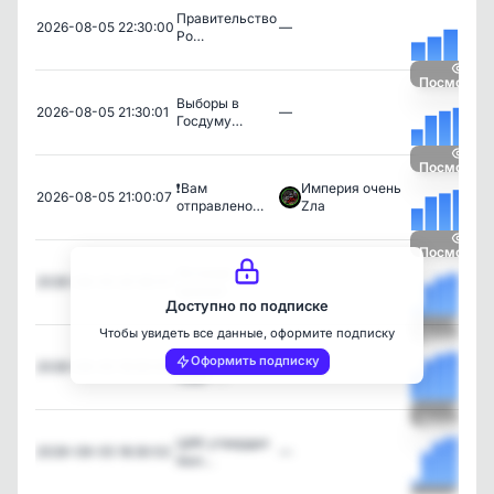
Правительство
2026-08-05 22:30:00
—
Ро…
Посмотрет
Выборы в
2026-08-05 21:30:01
—
Госдуму…
Посмотрет
❗️Вам
Империя очень
2026-08-05 21:00:07
отправлено…
Zла
Посмотрет
Эстония
2026-08-05 20:30:01
—
залезет …
Доступно по подписке
Чтобы увидеть все данные, оформите подписку
Посмотрет
❗️Военные
Оформить подписку
2026-08-05 19:30:00
—
будут …
Посмотрет
ЦИК утвердил
2026-08-05 18:30:02
—
бюл…