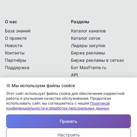
О нас
Разделы
База знаний
Каталог каналов
О проекте
Каталог сеток
Новости
Лидеры закупок
Контакты
Биржа рекламы
Партнёры
Биржа рекламы в сетках
Поддержка
Бот MaxFrame.ru
API
🍪 Мы используем файлы cookie
Документы
Этот сайт использует файлы cookie для обеспечения корректной
Политика
работы и улучшения качества обслуживания. Продолжая
конфиденциальности
использовать сайт, вы соглашаетесь с нашей
Политикой
конфиденциальности и обработки персональных данных
.
Пользовательское
Аналитика упоминаний
✕
соглашение
Принять
✕
✕
✕
✕
✕
Все
Telegram
MAX
Проверьте владельца канала
© 2025 MaxFrame.ru — все права защищены
—
Настроить
Дата публикации:
Тарифы и подписки