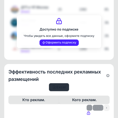
ДТП и ЧП Москва
25
2302
05.08.2
[max]
МосПром
1
4304
30.07.2
[max]
Доступно по подписке
Легендарный Петербург
1
13534
28.07.2
Чтобы увидеть все данные, оформите подписку
[max]
Оформить подписку
«Мастерская Кухонь» - ку…
1
1393
09.07.2
[max]
Эффективность последних рекламных
размещений
Excel
Кто реклам.
Кого реклам.
‹
1 / 4
›