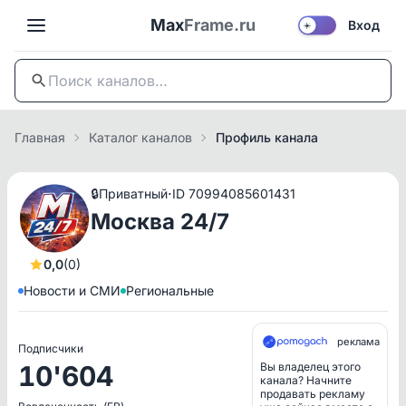
Max
Frame.ru
Вход
☀️
Главная
Каталог каналов
Профиль канала
·
🔒
Приватный
ID 70994085601431
Москва 24/7
0,0
(0)
Новости и СМИ
Региональные
реклама
Подписчики
10'604
Вы владелец этого
канала? Начните
продавать рекламу