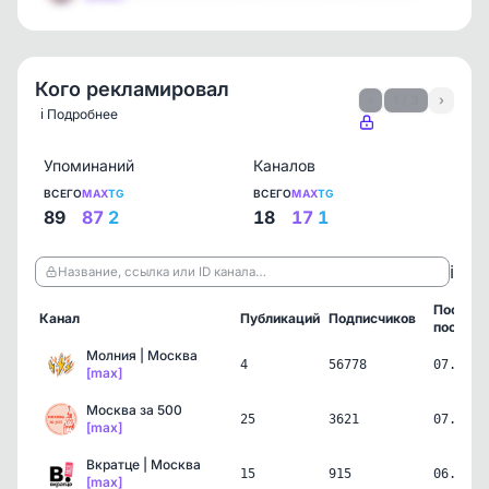
Кого рекламировал
‹
1 / 3
›
ℹ️ Подробнее
Упоминаний
Каналов
ВСЕГО
MAX
TG
ВСЕГО
MAX
TG
89
87
2
18
17
1
ℹ️
Название, ссылка или ID канала…
Послед
Канал
Публикаций
Подписчиков
пост
Молния | Москва
4
56778
07.08.2
[max]
Москва за 500
25
3621
07.08.2
[max]
Вкратце | Москва
15
915
06.08.2
[max]