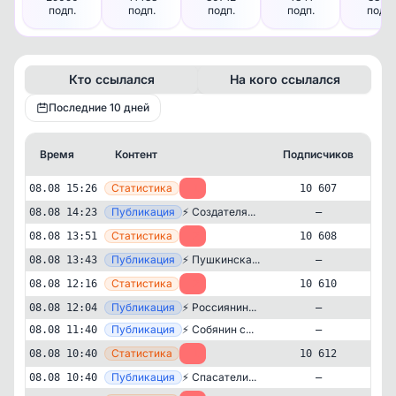
подп.
подп.
подп.
подп.
подп.
Кто ссылался
На кого ссылался
Последние 10 дней
Время
Контент
Подписчиков
Кт
—
Статистика
08.08 15:26
-1
10 607
—
Публикация
⚡️ Создателя...
08.08 14:23
—
—
Статистика
08.08 13:51
-2
10 608
—
Публикация
⚡️ Пушкинска...
08.08 13:43
—
—
Статистика
08.08 12:16
-2
10 610
—
Публикация
⚡️ Россиянин...
08.08 12:04
—
—
Публикация
⚡️ Собянин с...
08.08 11:40
—
—
Статистика
08.08 10:40
-1
10 612
—
Публикация
⚡️ Спасатели...
08.08 10:40
—
Новости и СМИ
Региональные