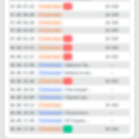
—
Статистика
07.08 07:43
-1
10 628
—
Статистика
07.08 06:09
10 629
—
Статистика
07.08 04:36
10 629
—
Статистика
07.08 03:02
10 629
—
Статистика
07.08 01:29
-1
10 629
—
Статистика
06.08 23:55
-2
10 630
—
Статистика
06.08 22:21
-1
10 632
—
Публикация
⚡️Депутат ГД...
06.08 22:00
—
—
Публикация
Требуются мо...
06.08 21:08
—
—
Статистика
06.08 20:46
-1
10 633
—
Публикация
⚡️Настоящий ...
06.08 20:43
—
—
Публикация
⚡️Группа тур...
06.08 20:00
—
—
Статистика
06.08 19:12
10 634
—
Публикация
⚡️Путин искл...
06.08 18:50
—
—
Публикация
⚡️В Госдуму ...
06.08 17:58
—
—
Статистика
06.08 17:36
+1
10 634