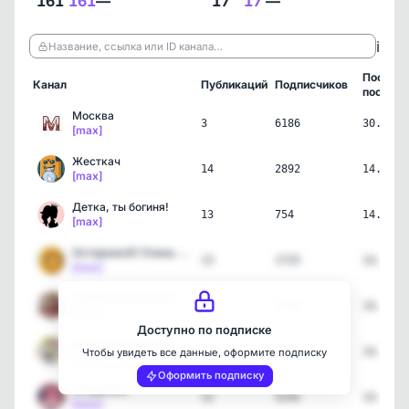
161
161
—
17
17
—
ℹ️
Название, ссылка или ID канала…
Послед
Канал
Публикаций
Подписчиков
пост
Москва
3
6186
30.06.2
[max]
Жесткач
14
2892
14.04.2
[max]
Детка, ты богиня!
13
754
14.04.2
[max]
ОсторожнО! Очень интерес…
13
1725
14.04.2
[max]
ОТКРЫТКИ БЕСПЛАТНО
14
6789
14.04.2
[max]
Доступно по подписке
Вкусная и здоровая пища
13
4081
14.04.2
Чтобы увидеть все данные, оформите подписку
[max]
Оформить подписку
Открытки!
12
5245
14.04.2
[max]