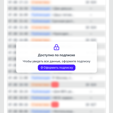
—
Статистика
07.08 17:13
10 624
—
Публикация
⚡️Две девушк...
07.08 16:50
—
—
Публикация
⚡️Двух пятим...
07.08 16:09
—
—
Публикация
Срочная расп...
07.08 15:42
—
—
Статистика
07.08 15:36
10 624
—
Публикация
⚡️Крокодил, ...
07.08 14:40
—
Закрыть
—
Статистика
07.08 14:00
10 624
—
Публикация
⚡️Житель сто...
07.08 13:57
—
—
Статистика
07.08 12:25
10 624
Доступно по подписке
—
Публикация
⚡️Стали изве...
07.08 12:14
—
Чтобы увидеть все данные, оформите подписку
—
Публикация
⚡️Неработающ...
07.08 11:55
—
Оформить подписку
—
Публикация
⚡️В Москве д...
07.08 11:01
—
—
Публикация
🥂 Москва, п...
07.08 11:00
—
—
Статистика
07.08 10:50
-3
10 624
—
Публикация
⚡️Для 86% ро...
07.08 10:24
—
—
Публикация
⚡️ФСБ задерж...
07.08 10:03
—
—
Статистика
07.08 09:16
-1
10 627
—
Публикация
⚡️Жительница...
07.08 08:06
—