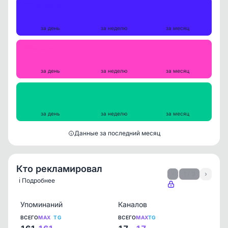
Публикации
25
133
514
за день
за неделю
за месяц
Репосты
0
0
0
за день
за неделю
за месяц
Просмотры на пост
851
914
959
за день
за неделю
за месяц
Данные за последний месяц
Кто рекламировал
‹
1 / 3
›
ℹ️ Подробнее
Упоминаний
Каналов
ВСЕГО
MAX
TG
ВСЕГО
MAX
TG