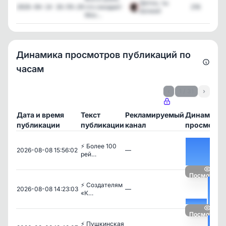
Детка, ты
что ожидает
216
2026-04-14 10:59:20
богиня!
Мос...
Динамика просмотров публикаций по
часам
‹
1 / 31
›
Дата и время
Текст
Рекламируемый
Динамика
публикации
публикации
канал
просмотро
⚡️ Более 100
2026-08-08 15:56:02
—
рей…
Посмотреть
⚡️ Создателям
2026-08-08 14:23:03
—
«К…
Посмотреть
⚡️ Пушкинская