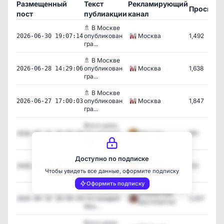
Размещенный
Текст
Рекламирующий
Просмот
пост
публиакции
канал
🚿 В Москве
опубликован
Москва
1,492
2026-06-30 19:07:14
гра...
🚿 В Москве
опубликован
Москва
1,638
2026-06-28 14:29:06
гра...
🚿 В Москве
опубликован
Москва
1,847
2026-06-27 17:00:03
гра...
Все в шоке,
что ожидает
Жесткач
951
2026-04-14 10:59:18
Мос...
Все в шоке,
Доступно по подписке
что ожидает
Открытки!
212
2026-04-14 10:59:17
Чтобы увидеть все данные, оформите подписку
Мос...
Оформить подписку
Все в шоке,
ОТКРЫТКИ
что ожидает
2,457
2026-04-14 10:59:19
БЕСПЛАТНО
Мос...
Все в шоке,