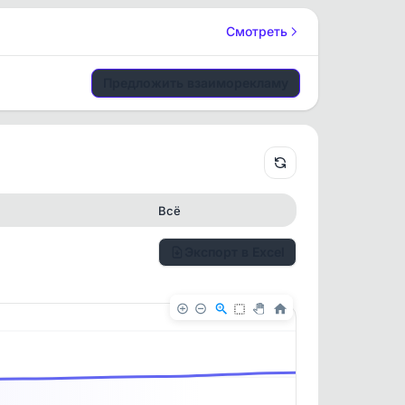
Смотреть
Предложить взаиморекламу
Всё
Экспорт в Excel
✕
✕
. По
ность