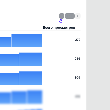
‹
1 / 8
›
Всего просмотров
272
286
309
414