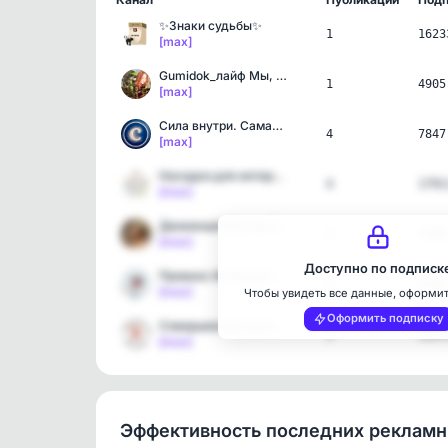
✨Знаки судьбы✨
1
1623
[max]
Gumidok_лайф Мы, дом и р…
1
4905
[max]
Сила внутри. Самарина | …
4
7847
[max]
Находки для интерьера | …
4
1791
[max]
Денежный фонтан | Подсо…
3
7680
[max]
Доступно по подписк
Прованс Интерьеры Дизайн…
3
4942
[max]
Чтобы увидеть все данные, оформи
Оформить подписку
Совершенный организм
1
1197
[max]
Эффективность последних реклам