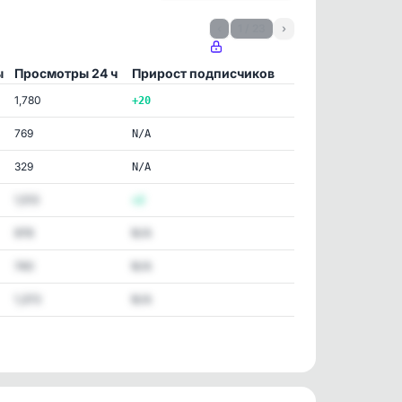
‹
1 / 23
›
ы
Просмотры 24 ч
Прирост подписчиков
1,780
+20
769
N/A
329
N/A
1,513
+2
978
N/A
740
N/A
1,373
N/A