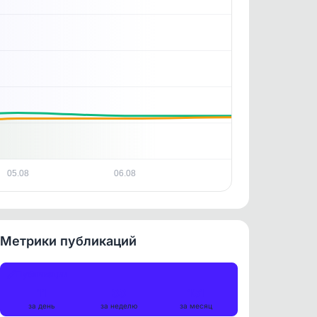
05.08
06.08
Метрики публикаций
Публикации
11
33
161
за день
за неделю
за месяц