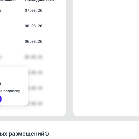
3
07.08.26
06.08.26
06.08.26
1
06.08.26
05.08.26
е
05.08.26
те подписку
2
05.08.26
ных размещений