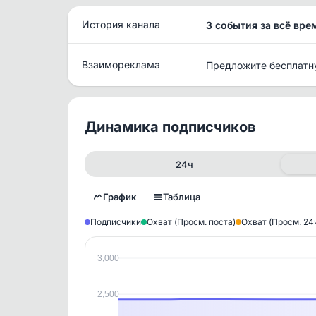
История канала
3 события за всё вре
Взаимореклама
Предложите бесплатн
Динамика подписчиков
24ч
График
Таблица
Подписчики
Охват (Просм. поста)
Охват (Просм. 24
3,000
Исто
В этом
2,500
этим д
Войдите
, чтобы оста