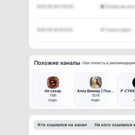
2026-08-06 17:40:00
🌒 Почему мы нач
2026-08-06 16:32:16
💸 Сколько денег 
Похожие каналы
ℹ️ Как попасть в рекомендаци
Не сахар
Алла Виннер | Психология
1191
1574
подп.
подп.
Кто ссылался на канал
На кого ссылался 