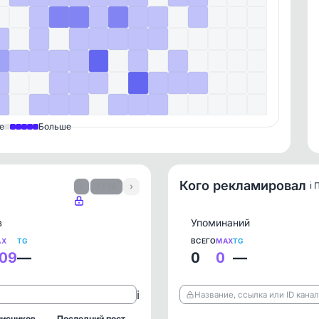
е
Больше
Кого рекламировал
ℹ️
‹
1 / 16
›
в
Упоминаний
AX
TG
ВСЕГО
MAX
TG
09
—
0
0
—
ℹ️
Название, ссылка или ID кана
исчиков
Последний пост