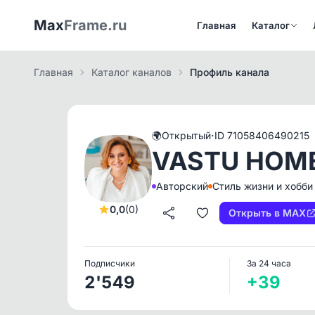
Max
Frame.ru
Главная
Каталог
Главная
Каталог каналов
Профиль канала
·
🌍
Открытый
ID 71058406490215
VASTU HOME
Авторский
Стиль жизни и хобби
0,0
(0)
Открыть в MAX
Подписчики
За 24 часа
2'549
+39