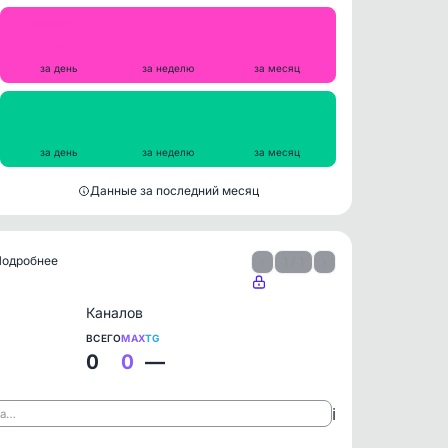
Репосты
0
0
0
за день
за неделю
за месяц
Просмотры на пост
610
596
564
за день
за неделю
за месяц
Данные за последний месяц
 Подробнее
‹
1 / 1
›
Каналов
ВСЕГО
MAX
TG
0
0
—
ℹ️
ла…