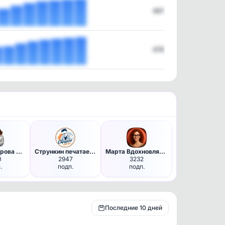
497
479
Ольга Викторова Вязание - от …
Стрункин печатает...
Марта Вдохновляющая
0
2947
3232
.
подп.
подп.
Последние 10 дней