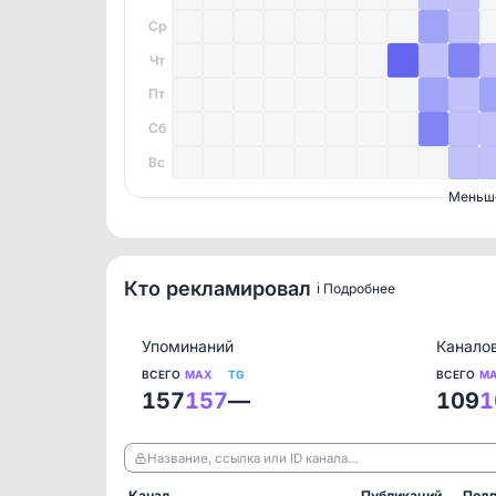
Ср
Чт
Пт
Сб
Вс
Меньш
Кто рекламировал
ℹ️ Подробнее
Упоминаний
Канало
ВСЕГО
MAX
TG
ВСЕГО
M
157
157
—
109
1
Название, ссылка или ID канала…
Канал
Публикаций
Подп