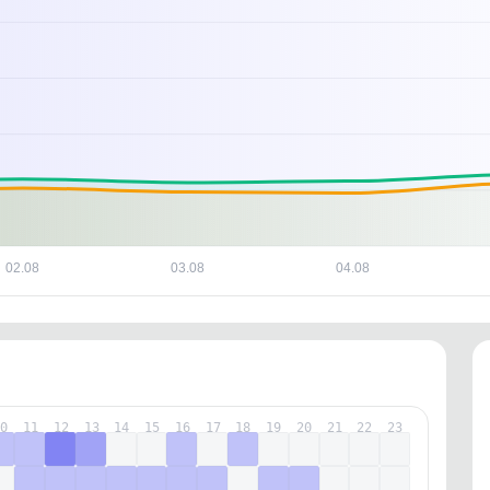
та или происходила ли смена владельца.
480281781920
480281781920
ИНН
ИНН
2VtzqwL3T5H
2Vtzqwwd9qZ
ERID
ERID
02.08
03.08
04.08
10
11
12
13
14
15
16
17
18
19
20
21
22
23