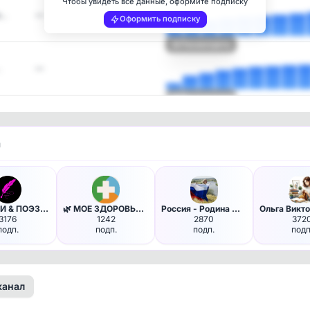
Чтобы увидеть все данные, оформите подписку
и…
—
Оформить подписку
Посмотреть
…
—
Посмотреть
и
🪶 СТИХИ & ПОЭЗИЯ
🌿 МОЕ ЗДОРОВЬЕ - питание диет…
Россия - Родина моя
3176
1242
2870
372
подп.
подп.
подп.
подп
канал