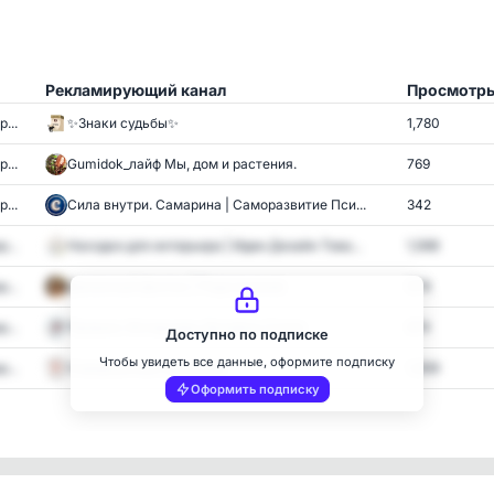
Рекламирующий канал
Просмотр
...
✨Знаки судьбы✨
1,780
...
Gumidok_лайф Мы, дом и растения.
769
...
Сила внутри. Самарина | Саморазвитие Пси...
342
...
Находки для интерьера | Идеи Дизайн Това...
1,568
...
Денежный фонтан | Подсознание
978
...
Прованс Интерьеры Дизайны Стили
874
Доступно по подписке
Чтобы увидеть все данные, оформите подписку
...
Совершенный организм
1,659
Оформить подписку