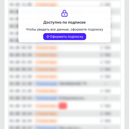
Закрыть
—
Статистика
04.08 11:00
2 542
—
Публикация
Никто: Абсол...
04.08 09:56
—
—
Статистика
04.08 09:28
2 542
Доступно по подписке
—
Статистика
04.08 07:58
2 542
Чтобы увидеть все данные, оформите подписку
—
Статистика
04.08 06:29
2 542
Оформить подписку
—
Публикация
В Россошанск...
04.08 06:22
—
—
Статистика
04.08 04:59
2 542
—
Статистика
04.08 03:30
2 542
—
Статистика
04.08 01:59
2 542
—
Статистика
04.08 00:29
2 542
—
Статистика
03.08 22:58
2 542
—
Публикация
‼ВНИМАНИЕ ТР...
03.08 21:30
—
—
Статистика
03.08 21:26
2 542
—
Публикация
В Воронежско...
03.08 20:33
—
—
Статистика
03.08 19:55
-1
2 542
—
Статистика
03.08 18:24
2 543
—
Статистика
03.08 16:54
2 543
—
Публикация
❗️До шести ч...
03.08 16:23
—