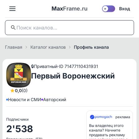
Max
Frame.ru
Вход
☀️
Главная
Каталог каналов
Профиль канала
·
🔒
Приватный
ID 71477110431931
Первый Воронежский
0,0
(0)
Новости и СМИ
Авторский
реклама
Подписчики
2'538
Вы владелец этого
канала? Начните
продавать рекламу