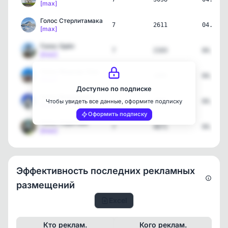
[max]
Голос Стерлитамака
7
2611
04.08.2
[max]
Голос Орёл
7
2103
04.08.2
[max]
Голос Йошкар-Олы
7
1895
04.08.2
[max]
Доступно по подписке
Голос Владимира
7
2985
04.08.2
Чтобы увидеть все данные, оформите подписку
[max]
Оформить подписку
Голос Саратова
7
4671
04.08.2
[max]
Эффективность последних рекламных
размещений
Excel
Кто реклам.
Кого реклам.