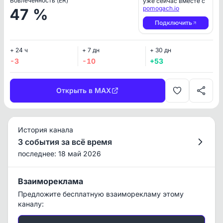
Вовлеченность (ER)
уже сейчас вместе с
pomogach.io
47 %
Подключить
+ 24 ч
+ 7 дн
+ 30 дн
-3
-10
+53
Открыть в MAX
История канала
3 события за всё время
последнее: 18 май 2026
Взаимореклама
Предложите бесплатную взаиморекламу этому
каналу: