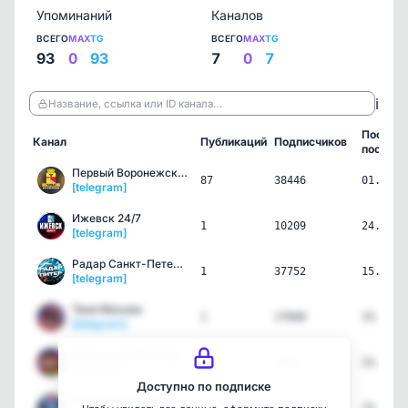
Упоминаний
Каналов
ВСЕГО
MAX
TG
ВСЕГО
MAX
TG
93
0
93
7
0
7
ℹ️
Название, ссылка или ID канала…
Послед
Канал
Публикаций
Подписчиков
пост
Первый Воронежский
87
38446
01.07.2
[telegram]
Ижевск 24/7
1
10209
24.05.2
[telegram]
Радар Санкт-Петербург
1
37752
15.05.2
[telegram]
Твоя Москва
1
17840
15.05.2
[telegram]
Кубанский Монитор
1
2592
15.05.2
[telegram]
Доступно по подписке
Радар Чебоксары