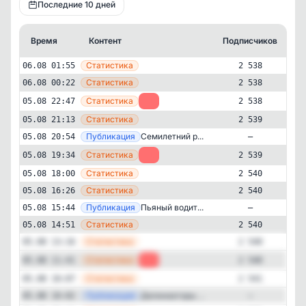
Последние 10 дней
Время
Контент
Подписчиков
К
—
Статистика
06.08 01:55
2 538
—
Статистика
06.08 00:22
2 538
—
Статистика
05.08 22:47
-1
2 538
—
Статистика
05.08 21:13
2 539
—
Публикация
Семилетний р...
05.08 20:54
—
—
Статистика
05.08 19:34
-1
2 539
—
Статистика
05.08 18:00
2 540
—
Статистика
05.08 16:26
2 540
Новости и СМИ
Авторский
—
Публикация
Пьяный водит...
05.08 15:44
—
✕
Первый Воронежский
—
Статистика
05.08 14:51
2 540
2'538
подписчиков
—
Статистика
05.08 13:16
2 540
Подписчиков за 24 часа
—
Статистика
05.08 11:41
-1
2 540
-3
—
Статистика
05.08 10:07
2 541
—
Публикация
Делиниаторы ...
05.08 10:02
—
Подписчиков за неделю