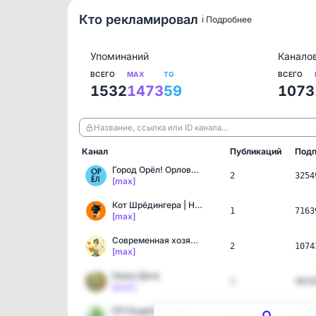
Кто рекламировал
ℹ️ Подробнее
Упоминаний
Канало
ВСЕГО
MAX
TG
ВСЕГО
1532
1473
59
1073
Название, ссылка или ID канала…
Канал
Публикаций
Подп
Город Орёл! Орловская об…
2
3254
[max]
Кот Шрёдингера | Наука и…
1
7163
[max]
Современная хозяйка | Ла…
2
1074
[max]
Наша Дача
1
4015
[max]
ПП Рецепты | Быстро и Вк…