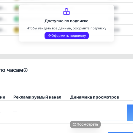
 ...
ПП Рецепты | Быстро и Вкусно
3,662
 ...
Здоровье на максимум
3,959
Доступно по подписке
Чтобы увидеть все данные, оформите подписку
 ...
Супер Новости Новороссийска
13,524
Оформить подписку
по часам
ции
Рекламируемый канал
Динамика просмотров
…
—
Посмотреть