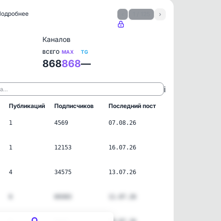
 Подробнее
‹
1 / 125
›
Каналов
ВСЕГО
MAX
TG
868
868
—
ℹ️
ла…
Публикаций
Подписчиков
Последний пост
1
4569
07.08.26
1
12153
16.07.26
4
34575
13.07.26
6
69303
11.07.26