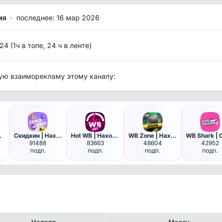
мя
·
последнее: 16 мар 2026
/24 (1ч в топе, 24 ч в ленте)
ую взаиморекламу этому каналу:
ки Wil…
Скидкин | Находки на Wildberr…
Hot WB | Находки с Wildberrie…
WB Zone | Находки и акции Wil…
91488
83663
48604
42952
подп.
подп.
подп.
подп.
Неделя
Месяц