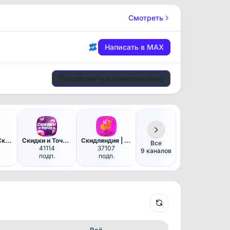
Смотреть
Написать в MAX
Предложить взаиморекламу
WB Shark | Скидки на Wildberr…
Скидки и Точка | Находки WB, …
Скидляндия | Находки Wildberr…
Все
41114
37107
9 каналов
подп.
подп.
Всё