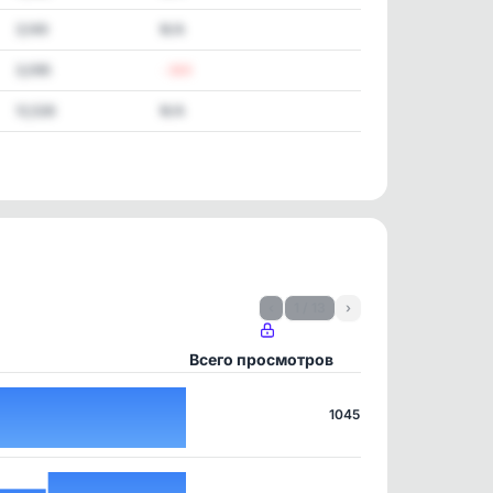
3,149
N/A
3,095
-163
12,526
N/A
‹
1 / 13
›
Всего просмотров
1045