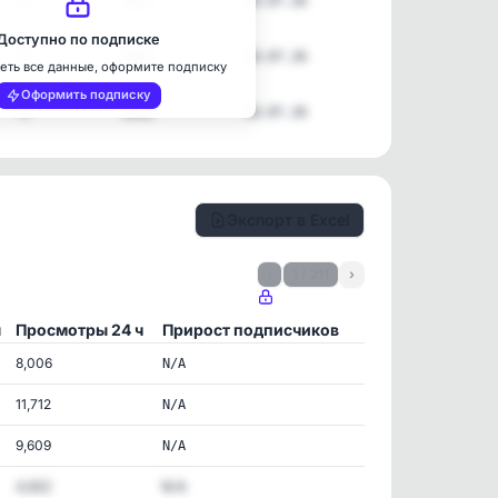
5
5027
10.07.26
Доступно по подписке
5
3061
10.07.26
еть все данные, оформите подписку
Оформить подписку
5
2610
10.07.26
Экспорт в Excel
‹
1 / 211
›
ы
Просмотры 24 ч
Прирост подписчиков
8,006
N/A
11,712
N/A
9,609
N/A
4,922
N/A