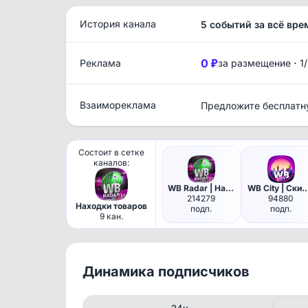
История канала
5 событий за всё вре
0 ₽
·
Реклама
за размещение
1
Взаимореклама
Предложите бесплатн
Состоит в сетке
каналов:
WB Radar | Находки с Wildberr…
WB City | Скидки, Наход
214279
94880
Находки товаров
подп.
подп.
9 кан.
Динамика подписчиков
24ч