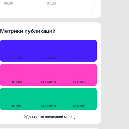
06.08
07.08
Метрики публикаций
Публикации
13
53
259
за день
за неделю
за месяц
Репосты
0
0
0
за день
за неделю
за месяц
Просмотры на пост
5132
5553
7752
за день
за неделю
за месяц
Данные за последний месяц