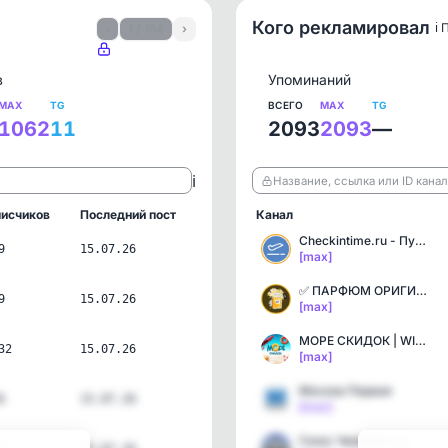
Кого рекламировал
ℹ️
‹
1 / 154
›
в
Упоминаний
MAX
TG
ВСЕГО
MAX
TG
1062
11
2093
2093
—
ℹ️
Название, ссылка или ID кана
исчиков
Последний пост
Канал
Checkintime.ru - Путешес…
9
15.07.26
[max]
✅ ПАРФЮМ ОРИГИНАЛ | PARF…
9
15.07.26
[max]
МОРЕ СКИДОК | WILDBERRIES
32
15.07.26
[max]
Москва Первая
6
15.07.26
[max]
Голос Челябинска