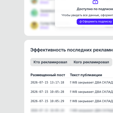
1
3637
[max]
Доступно по подписк
Здоровье на максимум
1
1860
[max]
Чтобы увидеть все данные, оформи
Оформить подписку
Супер Новости Новороссий…
1
4137
[max]
Эффективность последних реклам
Кто рекламировал
Кого рекламировал
Размещенный пост
Текст публиакции
‼️ WB закрывает ДВА СКЛАДА
2026-07-15 13:17:18
‼️ WB закрывает ДВА СКЛАДА
2026-07-15 10:05:28
‼️ WB закрывает ДВА СКЛАДА
2026-07-15 10:05:29
‼️ WB закрывает ДВА СКЛАДА
2026-07-15 10:05:24