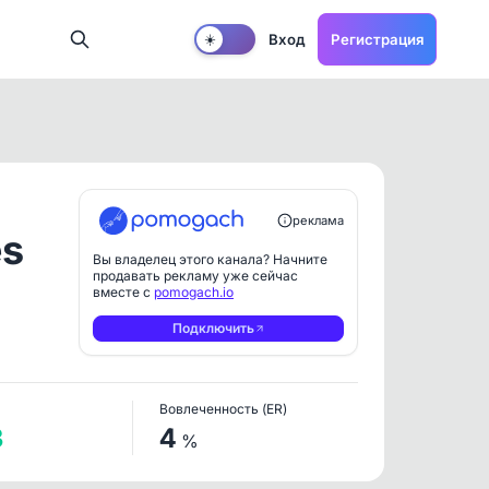
Вход
Регистрация
☀️
реклама
es
Вы владелец этого канала? Начните
продавать рекламу уже сейчас
вместе с
pomogach.io
Подключить
Вовлеченность (ER)
3
4
%