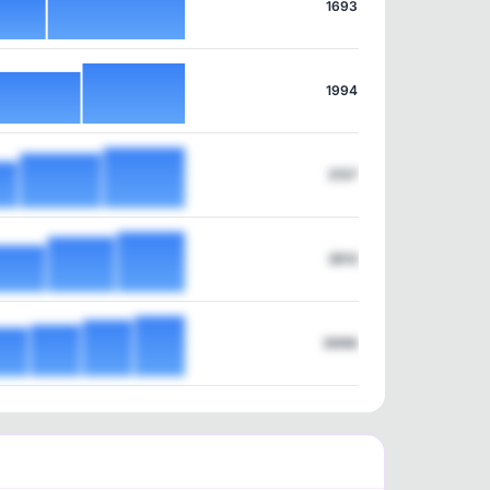
1693
1994
2137
2812
3698