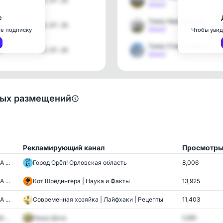
7
15.07.26
[max]
е
Голос Нижнего Тагила
9
14.07.26
[max]
те подписку
Чтобы увид
Голос Стерлитамака
8
13.07.26
[max]
ных размещений
Рекламирующий канал
Просмотр
 ...
Город Орёл! Орловская область
8,006
 ...
Кот Шрёдингера | Наука и Факты
13,925
 ...
Современная хозяйка | Лайфхаки | Рецепты
11,403
 ...
Наша Дача
5,891