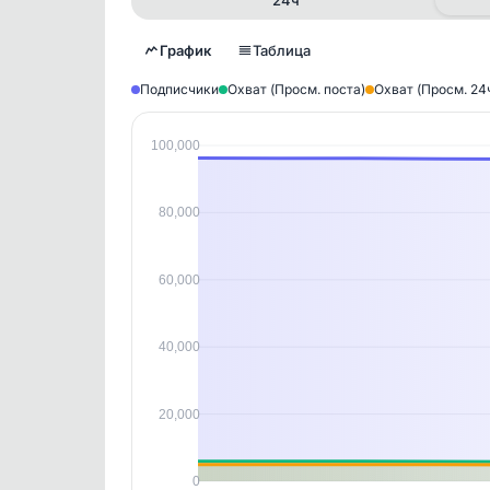
График
Таблица
Подписчики
Охват (Просм. поста)
Охват (Просм. 24
100,000
Исто
В этом
80,000
этим д
Войдите
, чтобы оста
контен
60,000
40,000
20,000
0