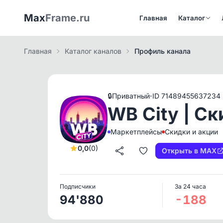
Max
Frame.ru
Главная
Каталог
Главная
Каталог каналов
Профиль канала
·
🔒
Приватный
ID 71489455637234
WB City | Ск
Маркетплейсы
Скидки и акции
0,0
(0)
Открыть в MAX
Подписчики
За 24 часа
94'880
-188