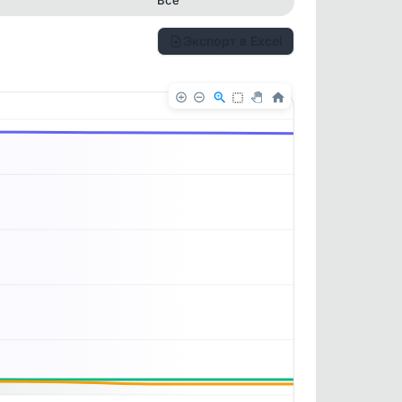
Экспорт в Excel
✕
✕
. По
ность