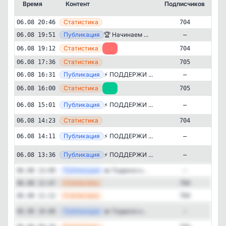
Время
Контент
Подписчиков
К
—
Статистика
06.08 20:46
704
—
Публикация
🏆 Начинаем ...
06.08 19:51
—
—
Статистика
06.08 19:12
-1
704
—
Статистика
06.08 17:36
705
—
Публикация
⚡️ ПОДДЕРЖИ ...
06.08 16:31
—
—
Статистика
06.08 16:00
+1
705
Публикация
[te
⚡️ ПОДДЕРЖИ ...
06.08 15:01
—
—
Статистика
06.08 14:23
704
Спорт
Новости и СМИ
✕
ФК СКА Ростов-на-Дону
Публикация
[te
⚡️ ПОДДЕРЖИ ...
06.08 14:11
—
704
подписчиков
Публикация
[te
⚡️ ПОДДЕРЖИ ...
06.08 13:36
—
Подписчиков за 24 часа
—
Публикация
🔥 Подвели и...
06.08 13:09
—
0
—
Статистика
06.08 12:47
704
Подписчиков за неделю
—
Статистика
06.08 11:12
704
+24
Публикация
[te
🔥 Подвели и...
06.08 10:08
—
Подписчиков за месяц