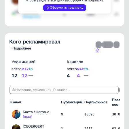
38
142292
03.08.2
Чтобы увидеть все данные, оформите подписку
[telegram]
Оформить подписку
GoodMax
2
2802
27.07.2
[telegram]
Кого рекламировал
‹
1 / 1
›
ℹ️ Подробнее
Упоминаний
Каналов
ВСЕГО
MAX
TG
ВСЕГО
MAX
TG
12
12
—
4
4
—
ℹ️
Название, ссылка или ID канала…
Последни
Канал
Публикаций
Подписчиков
пост
Баста / Ноггано
9
18095
30.07.26
[max]
ICEGERGERT
1
2517
03.07.26