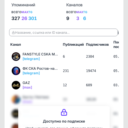
Упоминаний
Каналов
ВСЕГО
MAX
TG
ВСЕГО
MAX
TG
327
26
301
9
3
6
ℹ️
Название, ссылка или ID канала…
Послед
Канал
Публикаций
Подписчиков
пост
FANSTYLE CSKA MOSCOW 𝕳
6
2304
05.08.2
[telegram]
ФК СКА Ростов-на-Дону
231
19474
05.08.2
[telegram]
GAZ
12
609
03.08.2
[max]
Баста / Ноггано
13
18120
03.08.2
[max]
GAZ
23
36310
03.08.2
[telegram]
Доступно по подписке
Баста / Ноггано