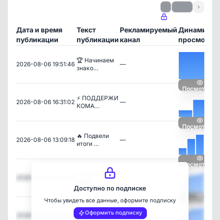
‹
1 / 11
›
Дата и время
Текст
Рекламируемый
Динамика
публикации
публикации
канал
просмотро
🏆 Начинаем
2026-08-06 19:51:46
—
знако…
Посмотреть
⚡️ ПОДДЕРЖИ
2026-08-06 16:31:02
—
КОМА…
Посмотреть
🔥 Подвели
2026-08-06 13:09:18
—
итоги …
Посмотреть
СКА РОСТОВ
2026-08-05 15:42:57
—
ЕДЕТ …
Доступно по подписке
Чтобы увидеть все данные, оформите подписку
Посмотреть
🔝 Побеждаем
Оформить подписку
2026-08-05 13:33:57
—
в то…