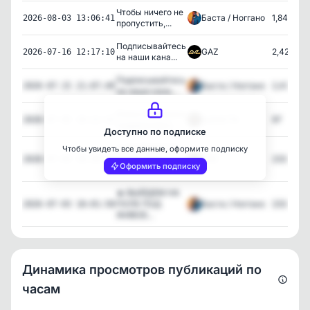
Чтобы ничего не
Баста / Ноггано
1,847
2026-08-03 13:06:41
пропустить,...
Подписывайтесь
GAZ
2,420
2026-07-16 12:17:10
на наши кана...
Подписывайтесь
Баста / Ноггано
2,434
2026-07-15 21:07:49
на наши кана...
Елена Вакуленко
byБАСТА
97
2026-07-05 19:21:53
поддерживал...
Доступно по подписке
🔥 ВЫЙДЕМ НА
Чтобы увидеть все данные, оформите подписку
ПОЛЕ ПОД
GAZ
233
2026-07-03 18:26:10
Оформить подписку
ЖИВОЕ...
🔥 ВЫЙДЕМ НА
ПОЛЕ ПОД
Баста / Ноггано
233
2026-07-03 18:01:58
ЖИВОЕ...
Динамика просмотров публикаций по
часам