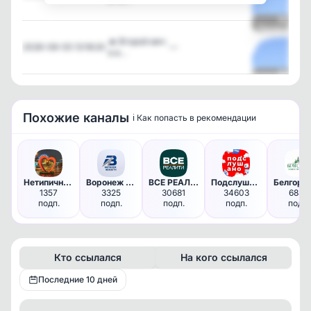
Посмотреть
🔥 Второй мяч
2026-08-05 13:18:20
—
в в…
Посмотреть
Похожие каналы
ℹ️ Как попасть в рекомендации
Нетипичный Белгород
Воронеж НОВОСТИ
ВСЕ РЕАЛИТИ
Подслушано Тюмень в MAX
1357
3325
30681
34603
6882
подп.
подп.
подп.
подп.
подп.
Кто ссылался
На кого ссылался
Последние 10 дней