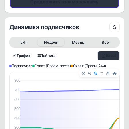
Предложить взаиморекламу
Динамика подписчиков
24ч
Неделя
Месяц
Всё
Excel
График
Таблица
Подписчики
Охват (Просм. поста)
Охват (Просм. 24ч)
800
700
600
500
400
✕
✕
✕
✕
История канала
300