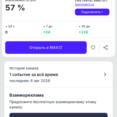
Вовлеченность (ER)
уже сейчас вместе с
pomogach.io
57 %
Подключить
+ 24 ч
+ 7 дн
+ 30 дн
0
+24
+116
Открыть в MAX
История канала
1 событие за всё время
последнее: 6 авг 2026
Взаимореклама
Предложите бесплатную взаиморекламу этому
каналу: