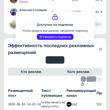
[max]
Алексей Столяров
1
13720
01.07.26
[max]
Азамат Мусагалиев
1
98933
29.06.26
Доступно по подписке
[max]
Чтобы увидеть все данные, оформите подписку
Оформить подписку
Эффективность последних рекламных
размещений
Excel
Кто реклам.
Кого реклам.
‹
1 / 4
›
Размещенный
Текст
Рекламирующий
Просм
пост
публиакции
канал
Чтобы ничего не
GAZ
103
2026-08-03 14:02:24
пропустить,...