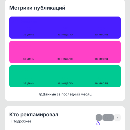
Метрики публикаций
Публикации
12
35
122
за день
за неделю
за месяц
Репосты
0
0
0
за день
за неделю
за месяц
Просмотры на пост
242
262
254
за день
за неделю
за месяц
Данные за последний месяц
Кто рекламировал
‹
1 / 2
›
ℹ️ Подробнее