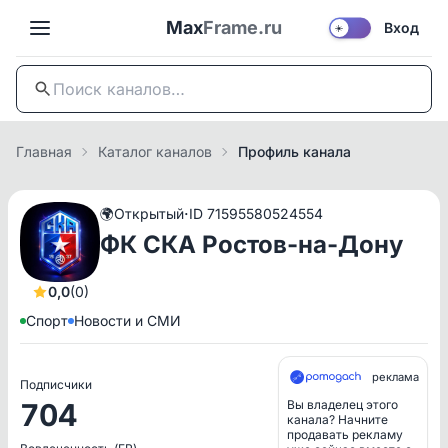
Max
Frame.ru
Вход
☀️
Главная
Каталог каналов
Профиль канала
·
🌍
Открытый
ID 71595580524554
ФК СКА Ростов-на-Дону
0,0
(0)
Спорт
Новости и СМИ
реклама
Подписчики
704
Вы владелец этого
канала? Начните
продавать рекламу