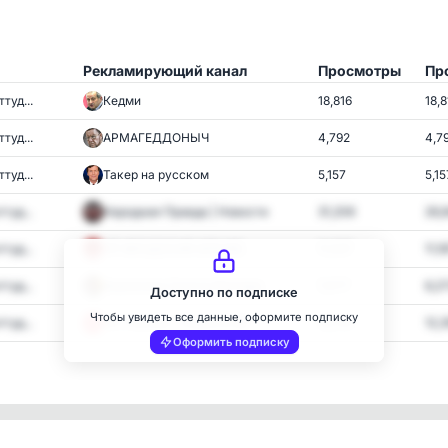
Рекламирующий канал
Просмотры
Пр
туд...
Кедми
18,816
18,8
туд...
АРМАГЕДДОНЫЧ
4,792
4,7
туд...
Такер на русском
5,157
5,15
туд...
Народная Правда | Новости
31,206
26,
туд...
ЧП ФЕОДОСИЯ (КРЫМ)
11,537
11,1
туд...
Аналитика Скотта Риттера
7,077
6,2
Доступно по подписке
Чтобы увидеть все данные, оформите подписку
туд...
ЧП. Россия • Новости 🔞
13,731
12,3
Оформить подписку