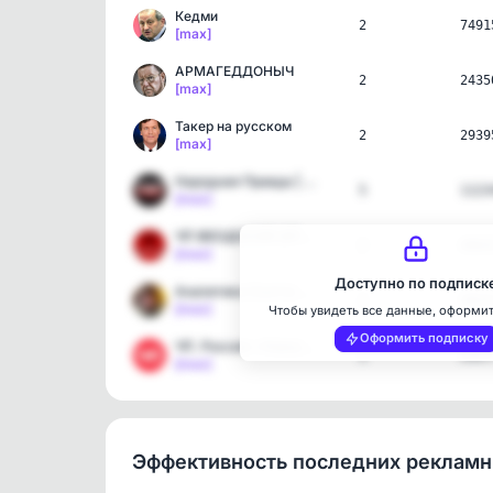
Кедми
2
7491
[max]
АРМАГЕДДОНЫЧ
2
2435
[max]
Такер на русском
2
2939
[max]
Народная Правда | Новости
5
1123
[max]
ЧП ФЕОДОСИЯ (КРЫМ)
2
4064
[max]
Доступно по подписк
Аналитика Скотта Риттера
1
3854
[max]
Чтобы увидеть все данные, оформи
Оформить подписку
ЧП. Россия • Новости 🔞
1
5447
[max]
Эффективность последних реклам