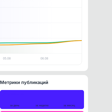
05.08
06.08
Метрики публикаций
Публикации
12
35
155
за день
за неделю
за месяц