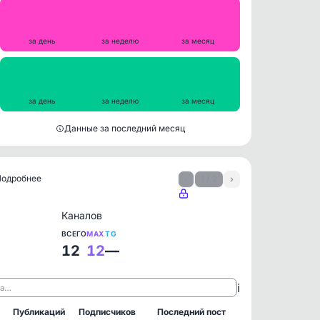
Репосты
0
0
0
за день
за неделю
за месяц
Просмотры на пост
3690
3427
3762
за день
за неделю
за месяц
Данные за последний месяц
 Подробнее
‹
1 / 2
›
Каналов
ВСЕГО
MAX
TG
12
12
—
ℹ️
ла…
Публикаций
Подписчиков
Последний пост