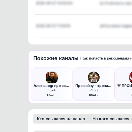
2026-08-07 14:00:04
📊 Отчётность пр
2026-08-07 11:06:16
📊Россияне подв
Похожие каналы
ℹ️ Как попасть в рекомендаци
Александр про семейные финансы
Про войну - хроника боевых де…
1574
7168
подп.
подп.
Кто ссылался на канал
На кого ссылался 