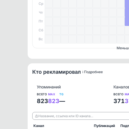
Ср
Чт
Пт
Сб
Вс
Меньш
Кто рекламировал
ℹ️ Подробнее
Упоминаний
Канало
ВСЕГО
MAX
TG
ВСЕГО
M
823
823
—
371
3
Название, ссылка или ID канала…
Канал
Публикаций
Подп