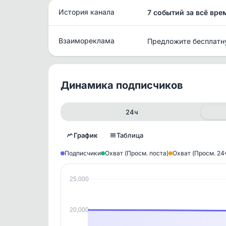
История канала
7 событий за всё вре
Взаимореклама
Предложите бесплатн
Динамика подписчиков
24ч
График
Таблица
Подписчики
Охват (Просм. поста)
Охват (Просм. 24
25,000
Исто
В этом
20,000
этим д
Войдите
, чтобы оста
контен