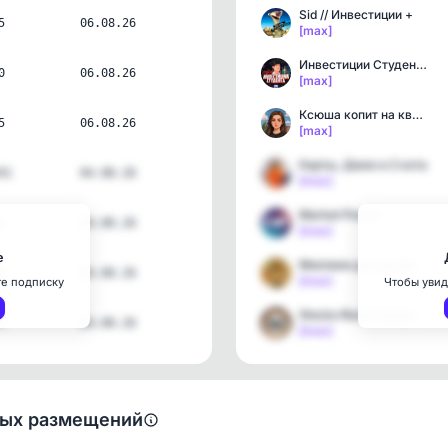
Sid // Инвестиции +
5
06.08.26
[max]
Инвестиции Студента
0
06.08.26
[max]
Ксюша копит на квартиру
5
06.08.26
[max]
Карты, Джен и 2 кота
41
04.08.26
[max]
Market Power
2
04.08.26
[max]
е
Миллион для дочек
1
04.08.26
[max]
те подписку
Чтобы увид
Stocks Rocks (Акции Руля…
7
04.08.26
[max]
ных размещений