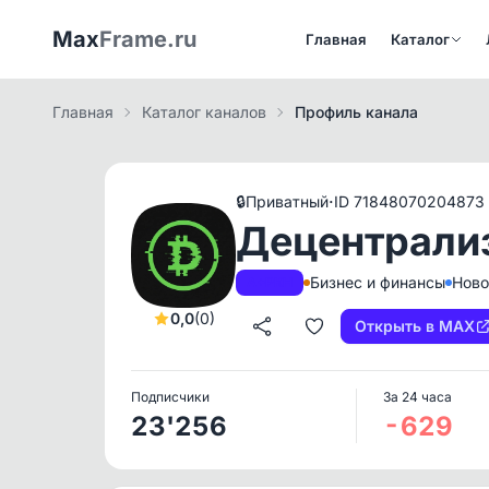
Max
Frame.ru
Главная
Каталог
Главная
Каталог каналов
Профиль канала
·
🔒
Приватный
ID 71848070204873
Децентрали
Бизнес и финансы
Ново
A+
РКН
0,0
(0)
Открыть в MAX
Подписчики
За 24 часа
23'256
-629