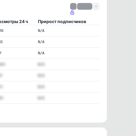
‹
1 / 118
›
осмотры 24 ч
Прирост подписчиков
16
N/A
92
N/A
7
N/A
844
N/A
87
N/A
73
N/A
51
N/A