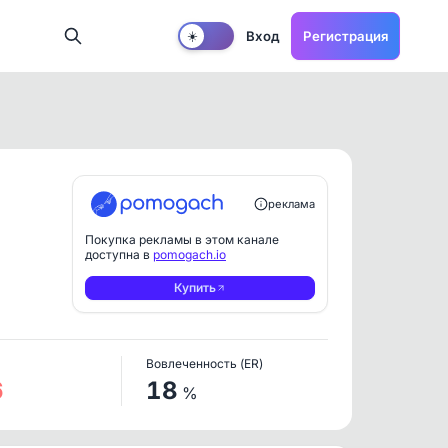
Вход
Регистрация
☀️
реклама
Покупка рекламы в этом канале
доступна в
pomogach.io
Купить
Вовлеченность (ER)
6
18
%