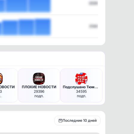
2239
3144
НОВОСТИ
ПЛОХИЕ НОВОСТИ
Подслушано Тюмень в MAX
3
29396
34595
.
подп.
подп.
Последние 10 дней