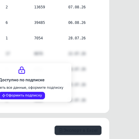
2
13659
07.08.26
6
39485
06.08.26
1
7054
28.07.26
17
8676
22.07.26
1
4352
14.07.26
Доступно по подписке
1
2394
05.07.26
еть все данные, оформите подписку
Оформить подписку
1
4942
01.07.26
Экспорт в Excel