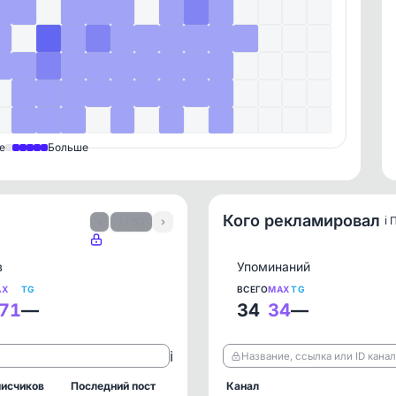
е
Больше
Кого рекламировал
ℹ️
‹
1 / 53
›
в
Упоминаний
AX
TG
ВСЕГО
MAX
TG
71
—
34
34
—
ℹ️
Название, ссылка или ID кана
исчиков
Последний пост
Канал