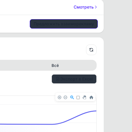
Смотреть
Предложить взаиморекламу
Всё
Экспорт в Excel
✕
✕
. По
ность