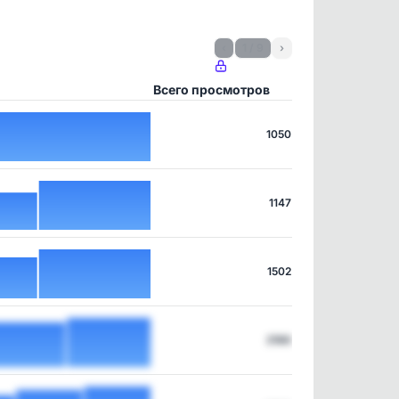
‹
1 / 9
›
Всего просмотров
1050
1147
1502
2186