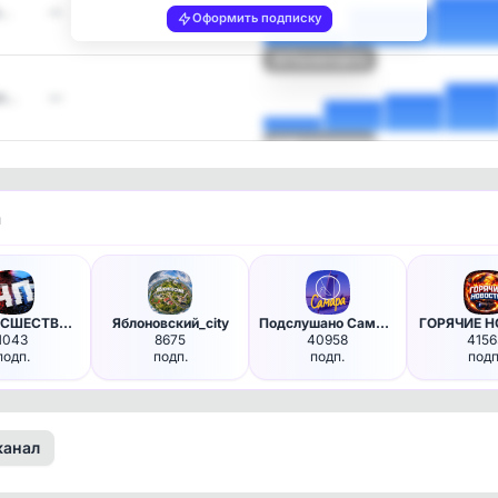
о…
—
Оформить подписку
Посмотреть
ел…
—
Посмотреть
и
🚨 ПРОИСШЕСТВИЯ - предупрежден…
Яблоновский_city
Подслушано Самара в MAX
ГОРЯЧИЕ 
1043
8675
40958
4156
подп.
подп.
подп.
подп
канал