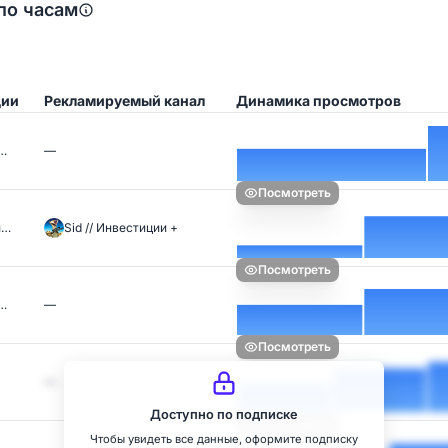
по часам
ции
Рекламируемый канал
Динамика просмотров
л…
—
Посмотреть
и…
Sid // Инвестиции +
Посмотреть
н…
—
Посмотреть
—
Доступно по подписке
Посмотреть
Чтобы увидеть все данные, оформите подписку